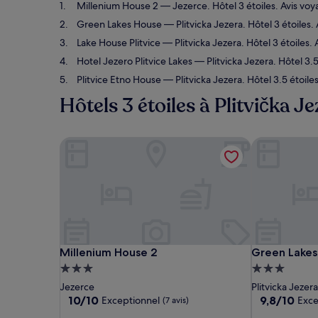
Millenium House 2
— Jezerce. Hôtel 3 étoiles. Avis vo
Green Lakes House
— Plitvicka Jezera. Hôtel 3 étoiles.
Lake House Plitvice
— Plitvicka Jezera. Hôtel 3 étoiles.
Hotel Jezero Plitvice Lakes
— Plitvicka Jezera. Hôtel 3.5
Plitvice Etno House
— Plitvicka Jezera. Hôtel 3.5 étoile
Hôtels 3 étoiles à Plitvička J
Millenium House 2
Green Lakes
Millenium House 2
Green Lakes
Millenium House 2
Green Lakes
Hébergement
Hébergemen
3.0 étoiles
3.0 étoiles
Jezerce
Plitvicka Jezera
10.0
9.8
10/10
9,8/10
Exceptionnel
Exce
(7 avis)
sur
sur