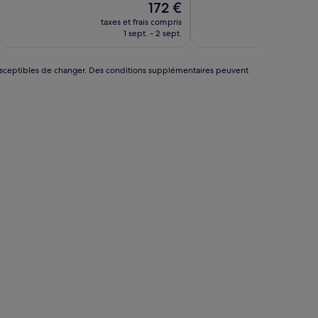
Le
172 €
10,
10,
nouveau
Très
Très
taxes et frais compris
taxes 
prix
bien,
bien,
1 sept. - 2 sept.
5
est
(345 avis)
(506 avis)
de
172 €
nt susceptibles de changer. Des conditions supplémentaires peuvent