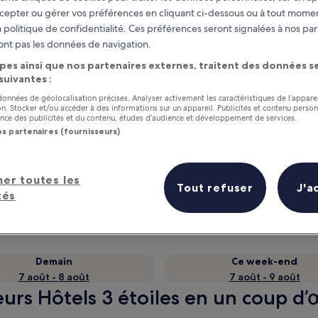
cepter ou gérer vos préférences en cliquant ci-dessous ou à tout momen
 politique de confidentialité. Ces préférences seront signalées à nos par
ont pas les données de navigation.
pes ainsi que nos partenaires externes, traitent des données se
 suivantes :
 données de géolocalisation précises. Analyser activement les caractéristiques de l’appare
tion. Stocker et/ou accéder à des informations sur un appareil. Publicités et contenu perso
ce des publicités et du contenu, études d’audience et développement de services.
os partenaires (fournisseurs)
as
Gagnez des récompenses pour
chaque nuit séjournée
her toutes les
Tout refuser
J'a
tés
Demain
Ce week-end
7 août - 8 août
7 août - 9 août
leurs Hôtels 3 étoiles en un coup d’