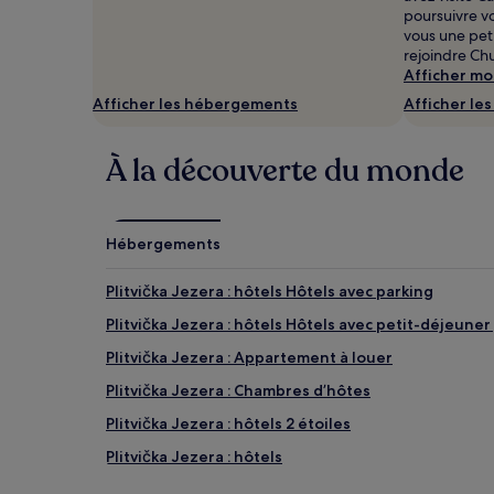
2 adultes.
poursuivre vo
Les
vous une pet
prix
rejoindre Chu
et
Afficher mo
la
Afficher les hébergements
Afficher le
disponibilité
sont
susceptibles
À la découverte du monde
de
changer.
Des
conditions
Hébergements
supplémentaires
peuvent
s’appliquer.
Plitvička Jezera : hôtels Hôtels avec parking
Plitvička Jezera : hôtels Hôtels avec petit-déjeuner
Plitvička Jezera : Appartement à louer
Plitvička Jezera : Chambres d’hôtes
Plitvička Jezera : hôtels 2 étoiles
Plitvička Jezera : hôtels
Jezerce : hôtels 3 étoiles