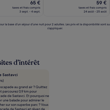
Le
Le
65 €
59 €
10,
nouveau
nouveau
,
Exceptionnel,
taxes et frais compris
taxes et frais compris
prix
prix
(27 avis)
3 sept. - 4 sept.
24 août - 25 août
est
est
de
de
65 €
59 €
 sur la base d’un séjour d’une nuit pour 2 adultes. Les prix et la disponibilité so
s’appliquer.
ites d’intérêt
 Sastavci
is)
escapade au grand air ? Quittez
 et parcourez 0,9 km pour
cade de Sastavci. Et pourquoi ne
er une balade pour admirer le
cher sur son superbe parc ? Vous
ascade de Sastavci et rêvez de