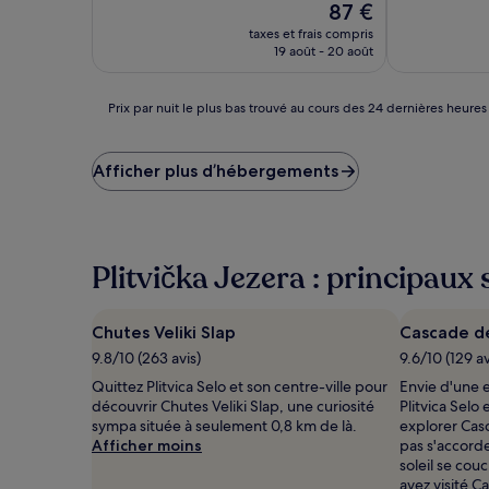
Le
87 €
10,
10,
nouveau
Exceptionnel,
Exceptionnel
taxes et frais compris
prix
(7 avis)
(73 avis)
19 août - 20 août
est
de
87 €
Prix
Prix par nuit le plus bas trouvé au cours des 24 dernières heures
par
nuit
le
Afficher plus d’hébergements
plus
bas
trouvé
au
cours
Plitvička Jezera : principaux s
des
24 dernières
heures
Chutes Veliki Slap
Cascade de
sur
9.8/10 (263 avis)
9.6/10 (129 av
la
base
Quittez Plitvica Selo et son centre-ville pour
Envie d'une 
d’un
découvrir Chutes Veliki Slap, une curiosité
Plitvica Selo
séjour
sympa située à seulement 0,8 km de là.
explorer Cas
d’une
Afficher moins
pas s'accord
nuit
soleil se cou
pour
avez visité C