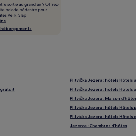
tre sortie au grand air ? Offrez-
ite balade pédestre pour
tes Veliki Slap.
ins
s hébergements
Plitvička Jezera : hôtels Hôtels 
 gratuit
Plitvička Jezera : hôtels Hôtel
Plitvička Jezera : Maison d’hôte
Plitvička Jezera : hôtels Hôtels 
Plitvička Jezera : hôtels Hôtels 
Jezerce : Chambres d’hôtes
Plitvica Selo : Maison d’hôtes