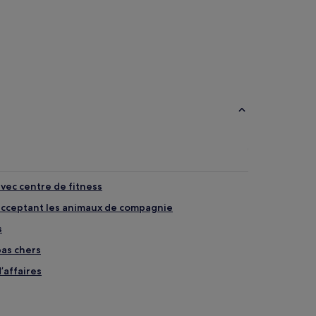
avec centre de fitness
s acceptant les animaux de compagnie
s
pas chers
d’affaires