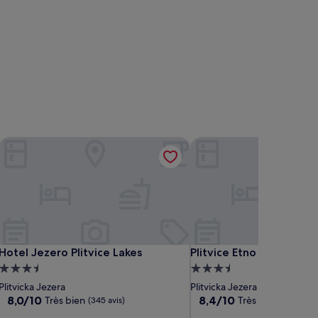
Hotel Jezero Plitvice Lakes
Plitvice Etno House
Hotel Jezero Plitvice Lakes
Plitvice Etno House
Hotel Jezero Plitvice Lakes
Plitvice Etno House
Hébergement
Hébergement
3.5 étoiles
3.5 étoiles
Plitvicka Jezera
Plitvicka Jezera
8.0
8.4
8,0/10
8,4/10
Très bien
Très bien
(345 avis)
(506 avis
sur
sur