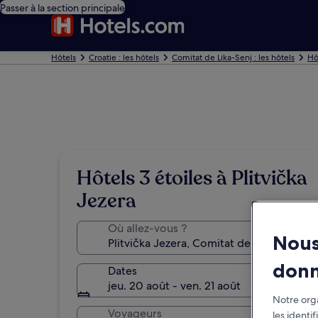
Passer à la section principale
Hôtels
Croatie : les hôtels
Comitat de Lika-Senj : les hôtels
Hô
Hôtels 3 étoiles à Plitvička
Jezera
Où allez-vous ?
Nous
don
Dates
jeu. 20 août - ven. 21 août
Notre orga
Voyageurs
les identi