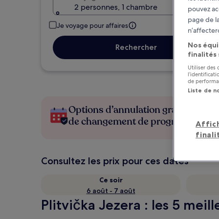
2 personnes, 1 chambre
pouvez ac
page de la
Je voyage pour affaires
n’affecter
Nos équi
Rechercher
finalités
Utiliser des
l’identifica
de performan
Liste de n
Options d’annulation gratuite en c
de changement de programme
Affic
finali
Consultez les prix pour ces dates
Ce soir
6 août - 7 août
Plitvička Jezera : les 5 meil