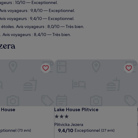
yageurs : 10/10 — Exceptionnel.
 Avis voyageurs : 9,8/10 — Exceptionnel.
 Avis voyageurs : 9,4/10 — Exceptionnel.
 étoiles. Avis voyageurs : 8,0/10 — Très bien.
s. Avis voyageurs : 8,4/10 — Très bien.
ezera
 House
Lake House Plitvice
 House
Lake House Plitvice
 House
Lake House Plitvice
t
Hébergement
3.0 étoiles
Plitvicka Jezera
9.4
9,4/10
ptionnel
Exceptionnel
(73 avis)
(27 avis)
sur