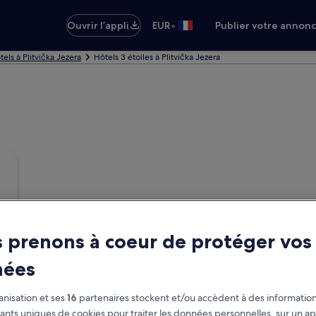
•
Ouvrir l’appli
EUR
Publier votre annon
tels à Plitvička Jezera
Hôtels 3 étoiles à Plitvička Jezera
 prenons à coeur de protéger vos
nées
nisation et ses
16
partenaires stockent et/ou accèdent à des information
fiants uniques de cookies pour traiter les données personnelles, sur un ap