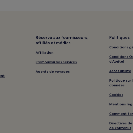
Plitvica Selo : hôtels 4 étoiles
Réservé aux fournisseurs,
Politiques
affiliés et médias
Conditions gé
Affiliation
Conditions Gé
d’Abritel
Promouvoir vos services
Accessibilité
Agents de voyages
ent
Politique sur
données
Cookies
Mentions lég
Comment fonc
Directives d
de contenus