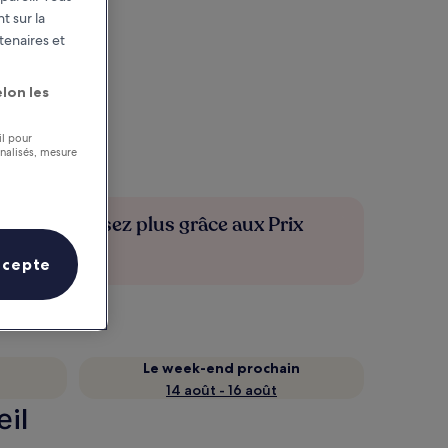
t sur la
tenaires et
lon les
il pour
nnalisés, mesure
Économisez plus grâce aux Prix
membres
ccepte
Le week-end prochain
14 août - 16 août
œil