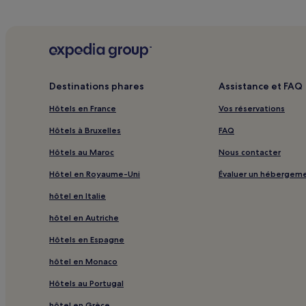
Plitvica Selo : hôtels Hôtels de luxe
Plitvica Selo : hôtels Hôtels familiaux
Destinations phares
Assistance et FAQ
Hôtels en France
Vos réservations
Hôtels à Bruxelles
FAQ
Hôtels au Maroc
Nous contacter
Hôtel en Royaume-Uni
Évaluer un hébergem
hôtel en Italie
hôtel en Autriche
Hôtels en Espagne
hôtel en Monaco
Hôtels au Portugal
hôtel en Grèce