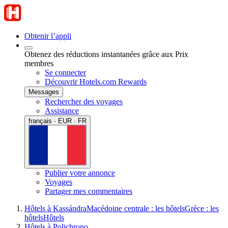
Obtenir l’appli
Obtenez des réductions instantanées grâce aux Prix
membres
Se connecter
Découvrir Hotels.com Rewards
Messages
Rechercher des voyages
Assistance
français · EUR · FR
Publier votre annonce
Voyages
Partager mes commentaires
Hôtels à Kassándra
Macédoine centrale : les hôtels
Grèce : les
hôtels
Hôtels
Hôtels à Polichrono