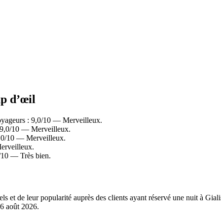
up d’œil
voyageurs : 9,0/10 — Merveilleux.
: 9,0/10 — Merveilleux.
9,0/10 — Merveilleux.
erveilleux.
4/10 — Très bien.
ls et de leur popularité auprès des clients ayant réservé une nuit à Gia
6 août 2026
.