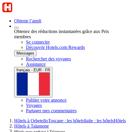
Obtenir l’appli
Obtenez des réductions instantanées grâce aux Prix
membres
Se connecter
Découvrir Hotels.com Rewards
Messages
Rechercher des voyages
Assistance
français · EUR · FR
Publier votre annonce
Voyages
Partager mes commentaires
Hôtels à Orbetello
Toscane : les hôtels
Italie : les hôtels
Hôtels
Hôtels à Talamone
Hôtels avec parking à Talamone