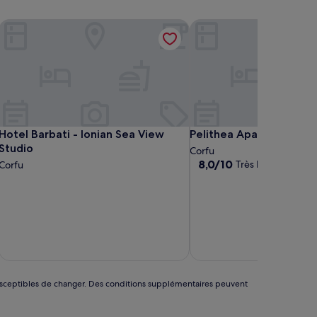
Hotel Barbati - Ionian Sea View Studio
Pelithea Aparthotel
Hotel Barbati - Ionian Sea View Studio
Pelithea Aparthotel
Hotel Barbati - Ionian Sea View
Pelithea Aparthotel
Studio
Corfu
8.0
8,0/10
Très bien
Corfu
(1 avis)
sur
10,
Très
bien,
(1 avis)
taxes 
5
nt susceptibles de changer. Des conditions supplémentaires peuvent