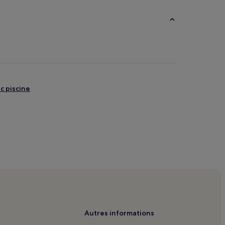
c piscine
re de fitness
Autres informations