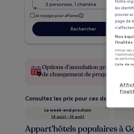
Notre orga
2 personnes, 1 chambre
les identi
pouvez ac
Je voyage pour affaires
page de la
n’affecter
Rechercher
Nos équi
finalités
Utiliser des
l’identifica
de performan
Liste de n
Options d’annulation gratuite en c
de changement de programme
Affic
finali
Consultez les prix pour ces dates
Le week-end prochain
14 août - 16 août
Appart’hôtels populaires à G