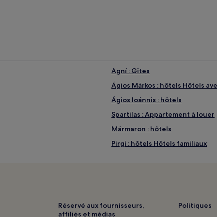
Agní : Gîtes
Ágios Márkos : hôtels Hôtels ave
Ágios Ioánnis : hôtels
Spartilas : Appartement à louer
Mármaron : hôtels
Pirgi : hôtels Hôtels familiaux
Corfou : hôtels Hôtels avec cent
Corfou : Appart’hôtels
Corfou : Chambres d’hôtes
Corfou : hôtels Hôtels pas chers
Réservé aux fournisseurs,
Politiques
affiliés et médias
Corfou : hôtels