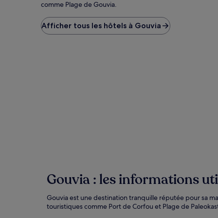
de
comme Plage de Gouvia.
changer.
Des
Afficher tous les hôtels à Gouvia
conditions
supplémentaires
peuvent
s’appliquer.
Gouvia : les informations uti
Gouvia est une destination tranquille réputée pour sa ma
touristiques comme Port de Corfou et Plage de Paleokastr