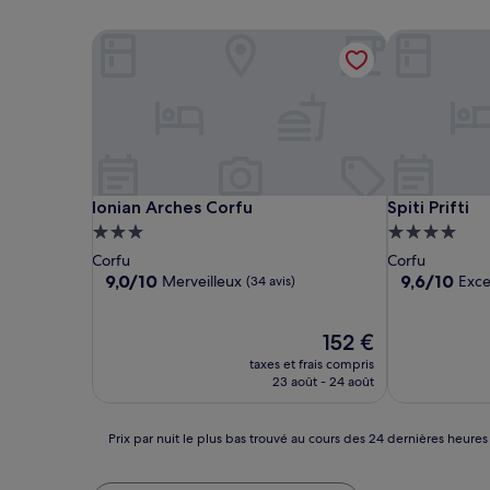
Ionian Arches Corfu
Spiti Prifti
Ionian Arches Corfu
Spiti Prifti
Ionian Arches Corfu
Spiti Prifti
Hébergement
Hébergemen
3.0 étoiles
4.0 étoiles
Corfu
Corfu
9.0
9.6
9,0/10
9,6/10
Merveilleux
Exce
(34 avis)
sur
sur
10,
10,
Merveilleux,
Le
Exceptionnel
152 €
(34 avis)
nouveau
(92 avis)
taxes et frais compris
prix
23 août - 24 août
est
de
152 €
Prix
Prix par nuit le plus bas trouvé au cours des 24 dernières heures
par
nuit