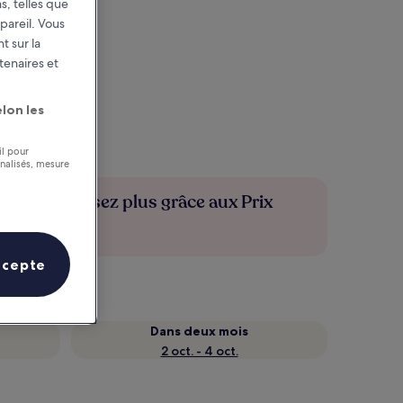
s, telles que
pareil. Vous
t sur la
tenaires et
lon les
il pour
nnalisés, mesure
Économisez plus grâce aux Prix
membres
ccepte
Dans deux mois
2 oct. - 4 oct.