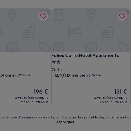
Folies Corfu Hotel Apartments
Folies Corfu Hotel Apartments
Folies Corfu Hotel Apartments
t
Hébergement
2.0 étoiles
Corfu
8.4
8,4/10
ptionnel
Très bien
(92 avis)
(174 avis)
sur
10,
,
Le
Très
Le
196 €
131 €
nouveau
bien,
nouveau
taxes et frais compris
taxes et frais compris
prix
(174 avis)
prix
27 août - 28 août
25 août - 26 août
est
est
de
de
196 €
131 €
 sur la base d’un séjour d’une nuit pour 2 adultes. Les prix et la disponibilité so
s’appliquer.