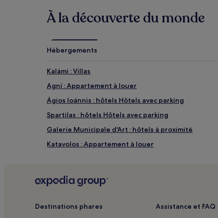
À la découverte du monde
Hébergements
Kalámi : Villas
Agní : Appartement à louer
Ágios Ioánnis : hôtels Hôtels avec parking
Spartilas : hôtels Hôtels avec parking
Galerie Municipale d'Art : hôtels à proximité
Katavolos : Appartement à louer
Kavalléraina : Villas
Corfou : hôtels Hôtels avec petit-déjeuner gratuit
Corfou : Complexes hôteliers
Corfou : hôtels Hôtels tout compris
Destinations phares
Assistance et FAQ
Corfou : hôtels Hôtels LGBTQIA+ friendly