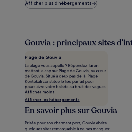
le
Afficher plus d’hébergements
plus
bas
trouvé
au
cours
des
24 dernières
Gouvia : principaux sites d’in
heures
sur
la
Plage de Gouvia
base
La plage vous appelle ? Répondez-lui en
d’un
mettant le cap sur Plage de Gouvia, au cœur
séjour
de Gouvia. Situé à deux pas de là, Plage
d’une
Kontokali constitue le lieu parfait pour
nuit
poursuivre votre balade au bruit des vagues.
pour
Afficher moins
2 adultes.
Les
Afficher les hébergements
prix
En savoir plus sur Gouvia
et
la
disponibilité
Prisée pour son charmant port, Gouvia abrite
sont
quelques sites remarquable à ne pas manquer
susceptibles