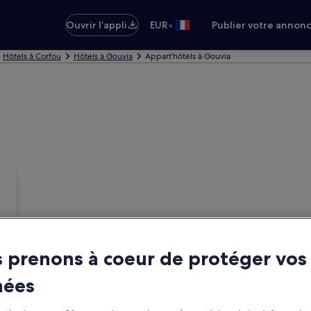
•
Ouvrir l’appli
EUR
Publier votre annon
Hôtels à Corfou
Hôtels à Gouvia
Appart’hôtels à Gouvia
 prenons à coeur de protéger vos
nées