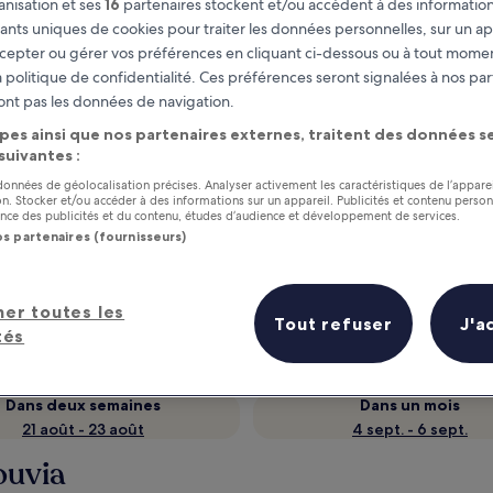
nisation et ses
16
partenaires stockent et/ou accèdent à des information
fiants uniques de cookies pour traiter les données personnelles, sur un ap
cepter ou gérer vos préférences en cliquant ci-dessous ou à tout momen
 politique de confidentialité. Ces préférences seront signalées à nos par
ont pas les données de navigation.
pes ainsi que nos partenaires externes, traitent des données se
 suivantes :
 données de géolocalisation précises. Analyser activement les caractéristiques de l’appare
tion. Stocker et/ou accéder à des informations sur un appareil. Publicités et contenu perso
ce des publicités et du contenu, études d’audience et développement de services.
os partenaires (fournisseurs)
as
Gagnez des récompenses pour
chaque nuit séjournée
her toutes les
Tout refuser
J'a
tés
Dans deux semaines
Dans un mois
21 août - 23 août
4 sept. - 6 sept.
ouvia