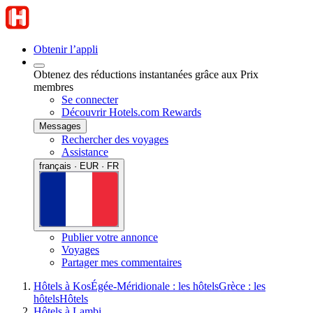
Obtenir l’appli
Obtenez des réductions instantanées grâce aux Prix
membres
Se connecter
Découvrir Hotels.com Rewards
Messages
Rechercher des voyages
Assistance
français · EUR · FR
Publier votre annonce
Voyages
Partager mes commentaires
Hôtels à Kos
Égée-Méridionale : les hôtels
Grèce : les
hôtels
Hôtels
Hôtels à Lambi