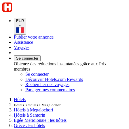
EUR
•
Publier votre annonce
Assistance
Voyages
Se connecter
Obtenez des réductions instantanées grâce aux Prix
membres
Se connecter
Découvrir Hotels.com Rewards
Rechercher des voyages
Partager mes commentaires
Hôtels
Hôtels 3 étoiles à Megalochori
Hôtels à Megalochori
Hôtels à Santorin
Égée-Méridionale : les hôtels
Grèce : les hôtels