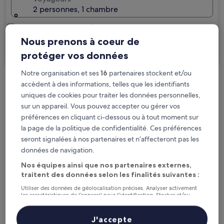
2 personnes, 1 chambre
Je voyage pour affaires
Nous prenons à coeur de
Rechercher
protéger vos données
Notre organisation et ses
16
partenaires stockent et/ou
accèdent à des informations, telles que les identifiants
Options d’annulation gratuite en cas de
uniques de cookies pour traiter les données personnelles,
changement de programme
sur un appareil. Vous pouvez accepter ou gérer vos
préférences en cliquant ci-dessous ou à tout moment sur
Gagnez des récompenses pour chaque
la page de la politique de confidentialité. Ces préférences
nuit séjournée
seront signalées à nos partenaires et n’affecteront pas les
données de navigation.
Économisez plus grâce aux Prix membres
Nos équipes ainsi que nos partenaires externes,
traitent des données selon les finalités suivantes :
Utiliser des données de géolocalisation précises. Analyser activement
les caractéristiques de l’appareil pour l’identification. Stocker et/ou
accéder à des informations sur un appareil. Publicités et contenu
Consultez les prix pour ces dates
personnalisés, mesure de performance des publicités et du contenu,
études d’audience et développement de services.
J'accepte