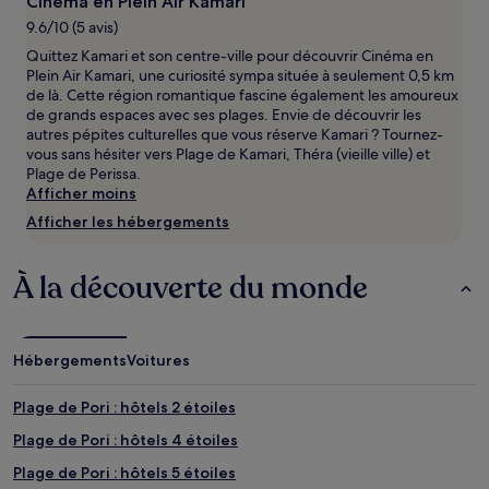
Cinéma en Plein Air Kamari
d’une
9.6/10 (5 avis)
nuit
pour
Quittez Kamari et son centre-ville pour découvrir Cinéma en
2 adultes.
Plein Air Kamari, une curiosité sympa située à seulement 0,5 km
Les
de là. Cette région romantique fascine également les amoureux
prix
de grands espaces avec ses plages. Envie de découvrir les
et
autres pépites culturelles que vous réserve Kamari ? Tournez-
la
vous sans hésiter vers Plage de Kamari, Théra (vieille ville) et
disponibilité
Plage de Perissa.
sont
Afficher moins
susceptibles
Afficher les hébergements
de
changer.
Des
À la découverte du monde
conditions
supplémentaires
peuvent
s’appliquer.
Hébergements
Voitures
Plage de Pori : hôtels 2 étoiles
Plage de Pori : hôtels 4 étoiles
Plage de Pori : hôtels 5 étoiles