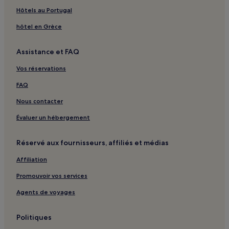
Santorin : hôtels
Hôtels au Portugal
Plage de Perissa : hôtels à proximité
hôtel en Grèce
Red Beach : hôtels à proximité
Assistance et FAQ
Plage de Vlychada : hôtels à proximité
Vos réservations
White Beach : hôtels à proximité
Oia : Appart’hôtels
FAQ
Oia : hôtels 3 étoiles
Nous contacter
Agia Paraskevi : hôtels Hôtels avec parking
Évaluer un hébergement
Agia Paraskevi : hôtels Hôtels avec petit-déjeuner gratuit
Réservé aux fournisseurs, affiliés et médias
Agia Paraskevi : hôtels Hôtels familiaux
Affiliation
Akrotiri : Appartement à louer
Promouvoir vos services
Akrotiri : Appart’hôtels
Akrotiri : hôtels 3 étoiles
Agents de voyages
Karterados : Villas
Politiques
Karterados : hôtels 3 étoiles