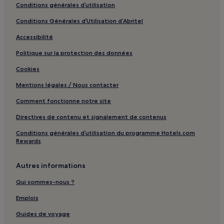
Conditions générales d’utilisation
Messaria : Villas
Conditions Générales d’Utilisation d’Abritel
Messaria : Appart’hôtels
Accessibilité
Messaria : hôtels 3 étoiles
Politique sur la protection des données
Messaria : hôtels Hôtels d’affaires
Messaria : hôtels Hôtels LGBTQIA+ friendly
Cookies
Perivolos : Appart’hôtels
Mentions légales / Nous contacter
Perivolos : hôtels 3 étoiles
Comment fonctionne notre site
Pírgos : hôtels Hôtels avec piscine
Directives de contenu et signalement de contenus
Pírgos : hôtels Hôtels avec parking
Conditions générales d’utilisation du programme Hotels.com
Rewards
Pírgos : hôtels Hôtels LGBTQIA+ friendly
Vourvoulos : Maison d’hôtes
Autres informations
Vourvoulos : hôtels
Qui sommes-nous ?
Imerovigli : Appart’hôtels
Emplois
Imerovigli : hôtels 3 étoiles
Guides de voyage
Perissa : hôtels Hôtels avec parking