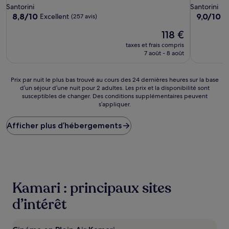
4.0 étoiles
3.0 étoiles
Santorini
Santorini
8.8
9.0
8,8/10
9,0/10
Excellent
M
(257 avis)
sur
sur
Le
118 €
10,
10,
nouveau
Excellent,
Merveilleu
taxes et frais compris
prix
(257 avis)
(230 avis)
7 août - 8 août
est
de
118 €
Prix
Prix par nuit le plus bas trouvé au cours des 24 dernières heures sur la base
d’un séjour d’une nuit pour 2 adultes. Les prix et la disponibilité sont
par
susceptibles de changer. Des conditions supplémentaires peuvent
nuit
s’appliquer.
le
plus
Afficher plus d’hébergements
bas
trouvé
au
cours
des
24 dernières
heures
Kamari : principaux sites
sur
la
d’intérêt
base
d’un
séjour