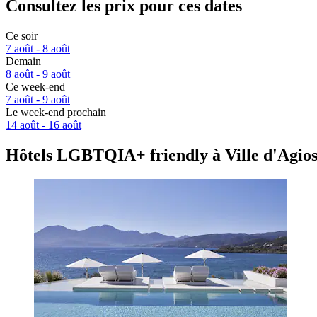
Consultez les prix pour ces dates
Ce soir
7 août - 8 août
Demain
8 août - 9 août
Ce week-end
7 août - 9 août
Le week-end prochain
14 août - 16 août
Hôtels LGBTQIA+ friendly à Ville d'Agios