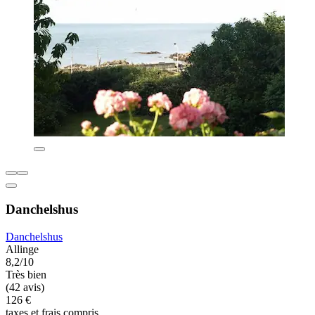
Danchelshus
Danchelshus
Allinge
8,2/10
Très bien
(42 avis)
126 €
taxes et frais compris