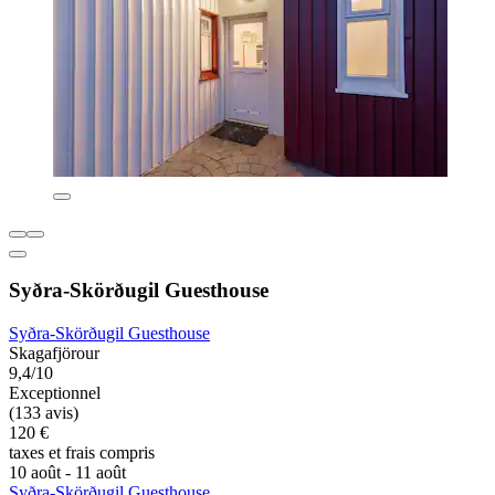
Syðra-Skörðugil Guesthouse
Syðra-Skörðugil Guesthouse
Skagafjörour
9,4/10
Exceptionnel
(133 avis)
120 €
taxes et frais compris
10 août - 11 août
Syðra-Skörðugil Guesthouse