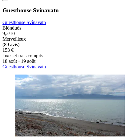
Guesthouse Svínavatn
Guesthouse Svínavatn
Blönduós
9,2/10
Merveilleux
(89 avis)
153 €
taxes et frais compris
18 août - 19 août
Guesthouse Svínavatn