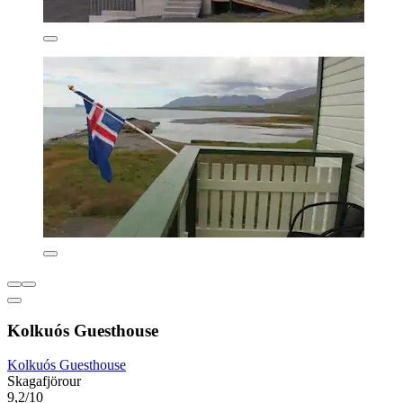
Kolkuós Guesthouse
Kolkuós Guesthouse
Skagafjörour
9,2/10