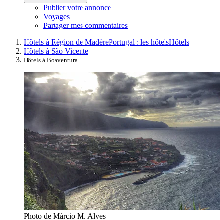
Publier votre annonce
Voyages
Partager mes commentaires
Hôtels à Région de Madère
Portugal : les hôtels
Hôtels
Hôtels à São Vicente
Hôtels à Boaventura
Photo de Márcio M. Alves