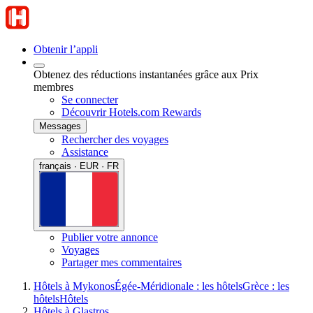
Obtenir l’appli
Obtenez des réductions instantanées grâce aux Prix
membres
Se connecter
Découvrir Hotels.com Rewards
Messages
Rechercher des voyages
Assistance
français · EUR · FR
Publier votre annonce
Voyages
Partager mes commentaires
Hôtels à Mykonos
Égée-Méridionale : les hôtels
Grèce : les
hôtels
Hôtels
Hôtels à Glastros