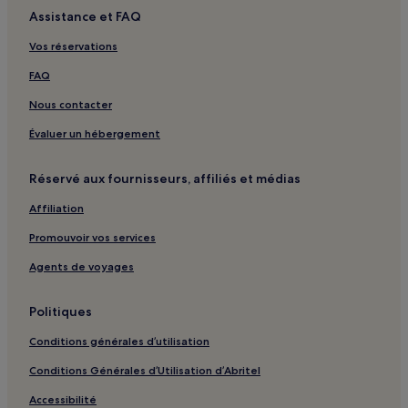
Assistance et FAQ
Château de Hac : hôtels à proximité
Gr de Pays Tour de Brocéliande : hôtels à proximité
Vos réservations
Villeneuve : hôtels
FAQ
Torigné : hôtels
Nous contacter
Le Landry : hôtels
Évaluer un hébergement
Centre-Ville de Rennes : hôtels Hôtels avec parking
Réservé aux fournisseurs, affiliés et médias
Centre-Ville de Rennes : hôtels 3 étoiles
Affiliation
Centre-Ville de Rennes : hôtels 4 étoiles
Centre-Ville de Rennes : hôtels Hôtels familiaux
Promouvoir vos services
Val d'Ille-Aubigné : hôtels
Agents de voyages
Brocéliande : hôtels
Politiques
Montfort Communauté : hôtels
Conditions générales d’utilisation
Saint-Méen Montauban : hôtels
Conditions Générales d’Utilisation d’Abritel
Liffré-Cormier Communauté : hôtels
Accessibilité
Vallons de Haute-Bretagne Communauté : hôtels