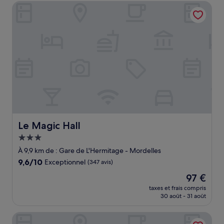
de
Le Magic Hall
44 €
Le Magic Hall
Le Magic Hall
Hébergement
3.0 étoiles
À 9,9 km de : Gare de L'Hermitage - Mordelles
9.6
9,6/10
Exceptionnel
(347 avis)
sur
Le
97 €
10,
nouveau
Exceptionnel,
taxes et frais compris
prix
30 août - 31 août
(347 avis)
est
de
Oceania Rennes
97 €