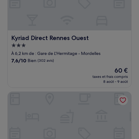
Kyriad Direct Rennes Ouest
Kyriad Direct Rennes Ouest
Hébergement
3.0 étoiles
À 6,2 km de : Gare de L'Hermitage - Mordelles
7.6
7,6/10
Bien
(302 avis)
sur
Le
60 €
10,
nouveau
Bien,
taxes et frais compris
prix
8 août - 9 août
(302 avis)
est
de
Brit Hotel Ker Lann Aeroport - Parc Expo
60 €