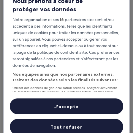
Nous prenons à coeur de
10.0
10/10
Exceptionnel
(7 avis)
sur
protéger vos données
Le
98 €
10,
nouveau
Exceptionnel,
taxes et frais compris
Notre organisation et ses
16
partenaires stockent et/ou
prix
14 août - 15 août
(7 avis)
accèdent à des informations, telles que les identifiants
est
de
uniques de cookies pour traiter les données personnelles,
Brit Hotel Du Stade
98 €
sur un appareil. Vous pouvez accepter ou gérer vos
préférences en cliquant ci-dessous ou à tout moment sur
la page de la politique de confidentialité. Ces préférences
seront signalées à nos partenaires et n’affecteront pas les
données de navigation.
Nos équipes ainsi que nos partenaires externes,
traitent des données selon les finalités suivantes :
Utiliser des données de géolocalisation précises. Analyser activement
les caractéristiques de l’appareil pour l’identification. Stocker et/ou
accéder à des informations sur un appareil. Publicités et contenu
personnalisés, mesure de performance des publicités et du contenu,
Brit Hotel Du Stade
Brit Hotel Du Stade
études d’audience et développement de services.
J'accepte
Liste de nos partenaires (fournisseurs)
Hébergement
3.0 étoiles
À 6,7 km de : Gare de L'Hermitage - Mordelles
Tout refuser
8.6
8,6/10
Excellent
(383 avis)
sur