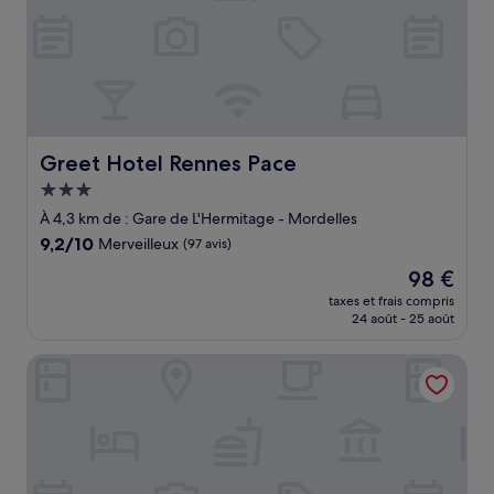
Greet Hotel Rennes Pace
Greet Hotel Rennes Pace
Hébergement
3.0 étoiles
À 4,3 km de : Gare de L'Hermitage - Mordelles
9.2
9,2/10
Merveilleux
(97 avis)
sur
Le
98 €
10,
nouveau
Merveilleux,
taxes et frais compris
prix
24 août - 25 août
(97 avis)
est
de
Kyriad Direct Rennes Ouest
98 €