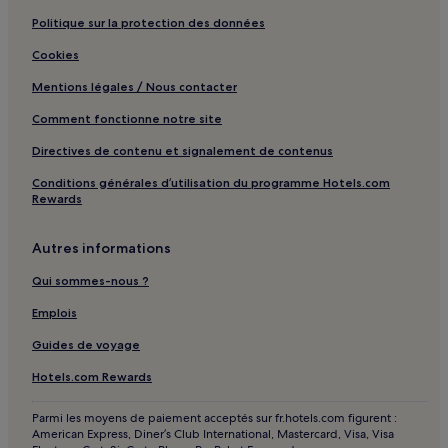
Pays de Châteaugiron Communauté : hôtels
Politique sur la protection des données
Rennes Métropole : hôtels
Cookies
Département d’Ille-et-Vilaine : hôtels Hôtels avec parking
Mentions légales / Nous contacter
Département d’Ille-et-Vilaine : hôtels Hôtels avec Wi-Fi
Comment fonctionne notre site
Département d’Ille-et-Vilaine : hôtels Hôtels familiaux
Directives de contenu et signalement de contenus
Département d’Ille-et-Vilaine : hôtels
Conditions générales d’utilisation du programme Hotels.com
Rewards
Autres informations
Qui sommes-nous ?
Emplois
Guides de voyage
Hotels.com Rewards
Parmi les moyens de paiement acceptés sur fr.hotels.com figurent :
American Express, Diner’s Club International, Mastercard, Visa, Visa