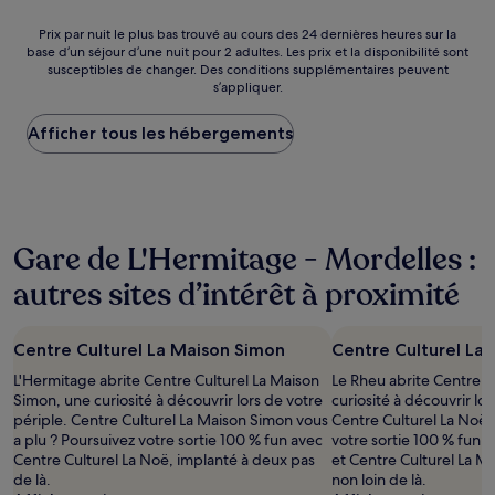
de
251 €
Prix
Prix par nuit le plus bas trouvé au cours des 24 dernières heures sur la
base d’un séjour d’une nuit pour 2 adultes. Les prix et la disponibilité sont
par
susceptibles de changer. Des conditions supplémentaires peuvent
nuit
s’appliquer.
le
plus
Afficher tous les hébergements
bas
trouvé
au
cours
des
24 dernières
Gare de L'Hermitage - Mordelles :
heures
sur
autres sites d’intérêt à proximité
la
base
d’un
Centre Culturel La Maison Simon
Centre Culturel La
séjour
d’une
L'Hermitage abrite Centre Culturel La Maison
Le Rheu abrite Centre C
nuit
Simon, une curiosité à découvrir lors de votre
curiosité à découvrir lor
pour
périple. Centre Culturel La Maison Simon vous
Centre Culturel La Noë 
2 adultes.
a plu ? Poursuivez votre sortie 100 % fun avec
votre sortie 100 % fun 
Les
Centre Culturel La Noë, implanté à deux pas
et Centre Culturel La M
prix
de là.
non loin de là.
et