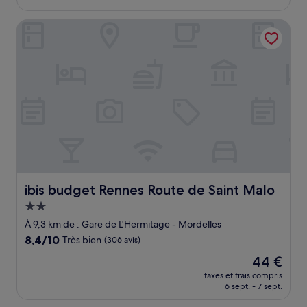
est
de
ibis budget Rennes Route de Saint Malo
53 €
ibis budget Rennes Route de Saint Malo
ibis budget Rennes Route de Saint Malo
Hébergement
2.0 étoiles
À 9,3 km de : Gare de L'Hermitage - Mordelles
8.4
8,4/10
Très bien
(306 avis)
sur
Le
44 €
10,
nouveau
Très
taxes et frais compris
prix
6 sept. - 7 sept.
bien,
est
(306 avis)