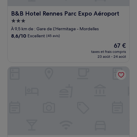
B&B Hotel Rennes Parc Expo Aéroport
B&B Hotel Rennes Parc Expo Aéroport
Hébergement
3.0 étoiles
À 9,5 km de : Gare de L'Hermitage - Mordelles
8.6
8,6/10
Excellent
(45 avis)
sur
Le
67 €
10,
nouveau
Excellent,
taxes et frais compris
prix
23 août - 24 août
(45 avis)
est
de
Best Western Plus Hotel Isidore
67 €