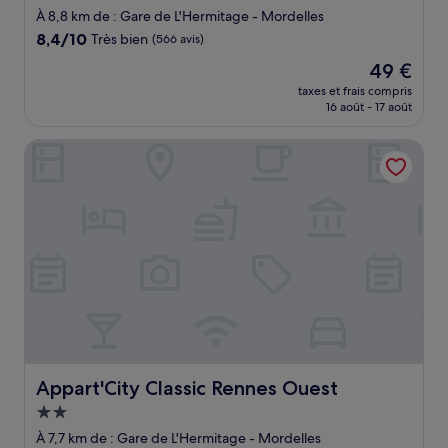
2.0 étoiles
À 8,8 km de : Gare de L'Hermitage - Mordelles
8.4
8,4/10
Très bien
(566 avis)
sur
Le
49 €
10,
nouveau
Très
taxes et frais compris
prix
16 août - 17 août
bien,
est
(566 avis)
de
Appart'City Classic Rennes Ouest
49 €
Appart'City Classic Rennes Ouest
Appart'City Classic Rennes Ouest
Hébergement
2.0 étoiles
À 7,7 km de : Gare de L'Hermitage - Mordelles