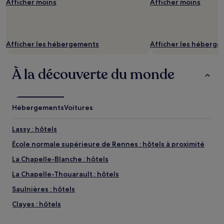
Afficher moins
Afficher moins
la
disponibilité
sont
susceptibles
de
Afficher les hébergements
Afficher les héberg
changer.
Des
À la découverte du monde
conditions
supplémentaires
peuvent
s’appliquer.
Hébergements
Voitures
Lassy : hôtels
École normale supérieure de Rennes : hôtels à proximité
La Chapelle-Blanche : hôtels
La Chapelle-Thouarault : hôtels
Saulnières : hôtels
Clayes : hôtels
Saint-Symphorien : hôtels