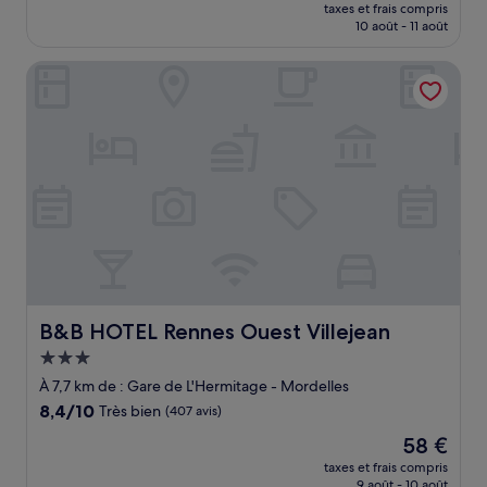
nouveau
Excellent,
taxes et frais compris
prix
10 août - 11 août
(860 avis)
est
de
B&B HOTEL Rennes Ouest Villejean
47 €
B&B HOTEL Rennes Ouest Villejean
B&B HOTEL Rennes Ouest Villejean
Hébergement
3.0 étoiles
À 7,7 km de : Gare de L'Hermitage - Mordelles
8.4
8,4/10
Très bien
(407 avis)
sur
Le
58 €
10,
nouveau
Très
taxes et frais compris
prix
9 août - 10 août