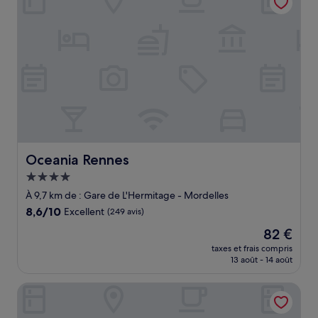
Oceania Rennes
Oceania Rennes
Hébergement
4.0 étoiles
À 9,7 km de : Gare de L'Hermitage - Mordelles
8.6
8,6/10
Excellent
(249 avis)
sur
Le
82 €
10,
nouveau
Excellent,
taxes et frais compris
prix
13 août - 14 août
(249 avis)
est
de
Appart'City Classic Rennes Beauregard
82 €