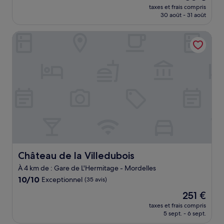
nouveau
Très
taxes et frais compris
prix
30 août - 31 août
bien,
est
(1 avis)
de
Château de la Villedubois
50 €
Château de la Villedubois
Château de la Villedubois
À 4 km de : Gare de L'Hermitage - Mordelles
10.0
10/10
Exceptionnel
(35 avis)
sur
Le
251 €
10,
nouveau
Exceptionnel,
taxes et frais compris
prix
5 sept. - 6 sept.
(35 avis)
est