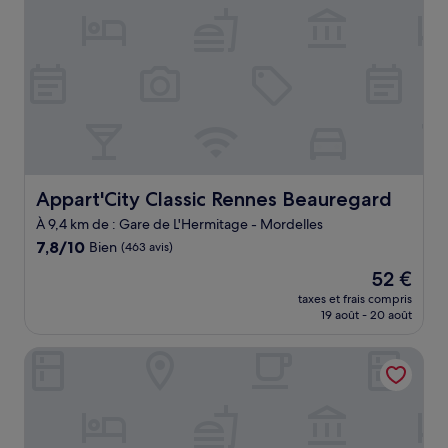
Appart'City Classic Rennes Beauregard
Appart'City Classic Rennes Beauregard
À 9,4 km de : Gare de L'Hermitage - Mordelles
7.8
7,8/10
Bien
(463 avis)
sur
Le
52 €
10,
nouveau
Bien,
taxes et frais compris
prix
19 août - 20 août
(463 avis)
est
de
Greet Hotel Rennes Pace
52 €