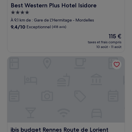
Best Western Plus Hotel Isidore
Best Western Plus Hotel Isidore
Hébergement
4.0 étoiles
À 9,1 km de : Gare de L'Hermitage - Mordelles
9.4
9,4/10
Exceptionnel
(418 avis)
sur
Le
115 €
10,
nouveau
Exceptionnel,
taxes et frais compris
prix
10 août - 11 août
(418 avis)
est
de
ibis budget Rennes Route de Lorient
115 €
ibis budget Rennes Route de Lorient
ibis budget Rennes Route de Lorient