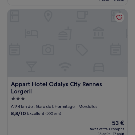
bien,
est
(407 avis)
de
Appart Hotel Odalys City Rennes Lorgeril
58 €
Appart Hotel Odalys City Rennes Lorgeril
Appart Hotel Odalys City Rennes
Lorgeril
Hébergement
3.0 étoiles
À 9,4 km de : Gare de L'Hermitage - Mordelles
8.8
8,8/10
Excellent
(552 avis)
sur
Le
53 €
10,
nouveau
Excellent,
taxes et frais compris
prix
16 août - 17 août
(552 avis)