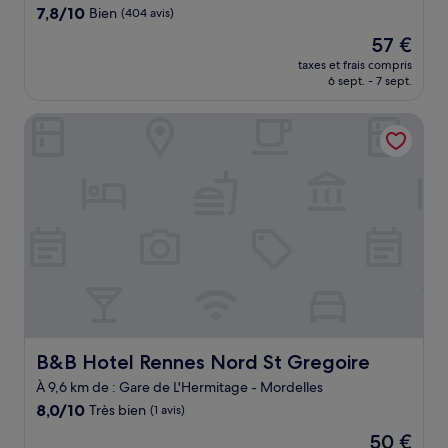
7.8
7,8/10
Bien
(404 avis)
sur
Le
57 €
10,
nouveau
Bien,
taxes et frais compris
prix
6 sept. - 7 sept.
(404 avis)
est
de
B&B Hotel Rennes Nord St Gregoire
57 €
B&B Hotel Rennes Nord St Gregoire
B&B Hotel Rennes Nord St Gregoire
À 9,6 km de : Gare de L'Hermitage - Mordelles
8.0
8,0/10
Très bien
(1 avis)
sur
Le
50 €
10,