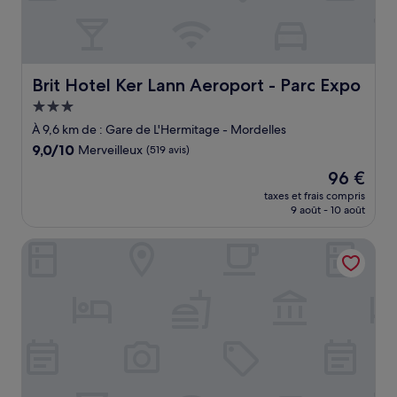
Brit Hotel Ker Lann Aeroport - Parc Expo
Brit Hotel Ker Lann Aeroport - Parc Expo
Hébergement
3.0 étoiles
À 9,6 km de : Gare de L'Hermitage - Mordelles
9.0
9,0/10
Merveilleux
(519 avis)
sur
Le
96 €
10,
nouveau
Merveilleux,
taxes et frais compris
prix
9 août - 10 août
(519 avis)
est
de
Campanile Rennes Sud - Saint Jacques
96 €