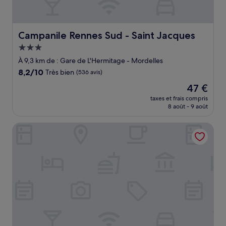
Campanile Rennes Sud - Saint Jacques
Campanile Rennes Sud - Saint Jacques
Hébergement
3.0 étoiles
À 9,3 km de : Gare de L'Hermitage - Mordelles
8.2
8,2/10
Très bien
(536 avis)
sur
Le
47 €
10,
nouveau
Très
taxes et frais compris
prix
8 août - 9 août
bien,
est
(536 avis)
de
B&B Hotel Rennes Parc Expo Aéroport
47 €