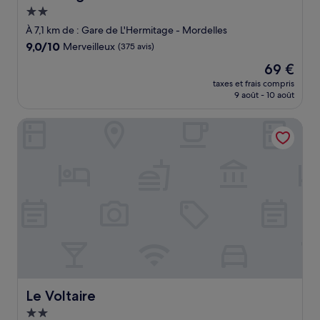
Hébergement
2.0 étoiles
À 7,1 km de : Gare de L'Hermitage - Mordelles
9.0
9,0/10
Merveilleux
(375 avis)
sur
Le
69 €
10,
nouveau
Merveilleux,
taxes et frais compris
prix
9 août - 10 août
(375 avis)
est
de
Le Voltaire
69 €
Le Voltaire
Le Voltaire
Hébergement