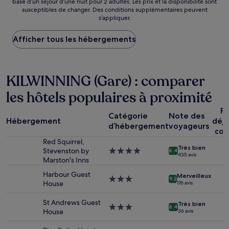
base d’un séjour d’une nuit pour 2 adultes. Les prix et la disponibilité sont
par
susceptibles de changer. Des conditions supplémentaires peuvent
nuit
s’appliquer.
le
plus
Afficher tous les hébergements
bas
trouvé
au
cours
KILWINNING (Gare) : comparer
des
24 dernières
les hôtels populaires à proximité
heures
sur
Pe
la
Catégorie
Note des
Hébergement
déj
base
d’hébergement
voyageurs
com
d’un
séjour
Red Squirrel,
Très bien
d’une
Stevenston by
Hébergement
8.4
435 avis
nuit
Marston's Inns
4.0 étoiles
pour
Harbour Guest
Merveilleux
2 adultes.
Hébergement
9.2
House
176 avis
Les
3.0 étoiles
prix
St Andrews Guest
Très bien
et
Hébergement
8.4
House
36 avis
la
3.0 étoiles
disponibilité