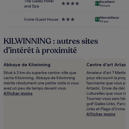
The Gailes Hotel
sont
Excellent
Hébergement
8.6
and Spa
402 avis
susceptibles
4.0 étoiles
de
changer.
Merveilleux
Irvine Guest House
Hébergement
9.0
99 avis
Des
3.0 étoiles
conditions
supplémentaires
KILWINNING : autres sites
peuvent
s’appliquer.
d’intérêt à proximité
Abbaye de Kilwinning
Centre d'art Artast
Situé à 3 km du superbe centre-ville que
Amateur d'art ? Mettez 
cache Kilwinning, Abbaye de Kilwinning
pour découvrir la progr
mérite résolument une petite visite si vous
fascinante que vous pr
avez un peu de temps devant vous.
Artastic. Envie de décou
Afficher moins
culturelles que vous rés
Tournez-vous sans hésit
golf Gailes Links, Parc
Links et Plage d'Irvine.
Afficher moins