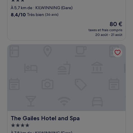
Hébergement
3.0 étoiles
À 5,7 km de : KILWINNING (Gare)
8.4
8,4/10
Très bien
(36 avis)
sur
Le
80 €
10,
nouveau
Très
taxes et frais compris
prix
20 août - 21 août
bien,
est
(36 avis)
de
The Gailes Hotel and Spa
80 €
The Gailes Hotel and Spa
The Gailes Hotel and Spa
Hébergement
4.0 étoiles