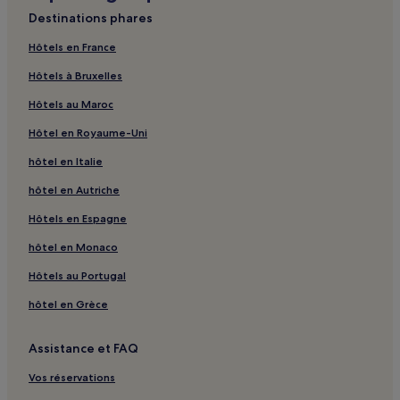
Plage d'Irvine : hôtels à proximité
Destinations phares
Ayr : hôtels à proximité
Hôtels en France
Kilmarnock : hôtels à proximité
Hôtels à Bruxelles
Ayr : hôtels Hôtels avec parking
Hôtels au Maroc
Ayr : hôtels Hôtels familiaux
Hôtel en Royaume-Uni
Prestwick : hôtels Hôtels avec parking
hôtel en Italie
Kilmarnock : hôtels Hôtels avec cuisine
Kilmarnock : hôtels 3 étoiles
hôtel en Autriche
Kilmarnock : hôtels 4 étoiles
Hôtels en Espagne
Kilmarnock : hôtels
hôtel en Monaco
Troon : hôtels Hôtels avec parking
Hôtels au Portugal
Troon : hôtels Hôtels de luxe
hôtel en Grèce
Troon : hôtels Hôtels familiaux
Assistance et FAQ
West Island Way : hôtels à proximité
East Ayrshire : hôtels
Vos réservations