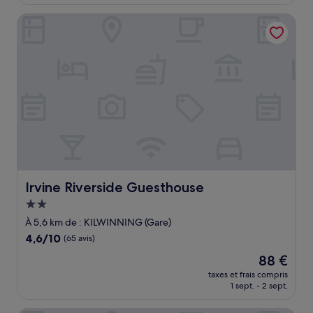
est
(271 avis)
de
Irvine Riverside Guesthouse
91 €
Irvine Riverside Guesthouse
Irvine Riverside Guesthouse
Hébergement
2.0 étoiles
À 5,6 km de : KILWINNING (Gare)
4.6
4,6/10
(65 avis)
sur
Le
88 €
10,
nouveau
(65 avis)
taxes et frais compris
prix
1 sept. - 2 sept.
est
de