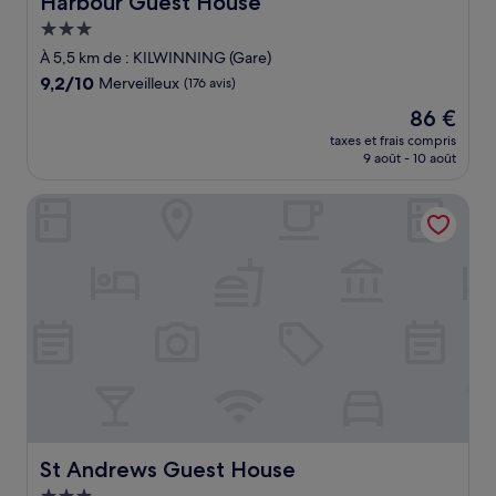
Harbour Guest House
Hébergement
3.0 étoiles
À 5,5 km de : KILWINNING (Gare)
9.2
9,2/10
Merveilleux
(176 avis)
sur
Le
86 €
10,
nouveau
Merveilleux,
taxes et frais compris
prix
9 août - 10 août
(176 avis)
est
de
St Andrews Guest House
86 €
St Andrews Guest House
St Andrews Guest House