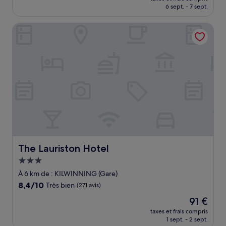
prix
6 sept. - 7 sept.
bien,
est
(1 002 avis)
de
The Lauriston Hotel
128 €
The Lauriston Hotel
The Lauriston Hotel
Hébergement
3.0 étoiles
À 6 km de : KILWINNING (Gare)
8.4
8,4/10
Très bien
(271 avis)
sur
Le
91 €
10,
nouveau
Très
taxes et frais compris
prix
1 sept. - 2 sept.
bien,