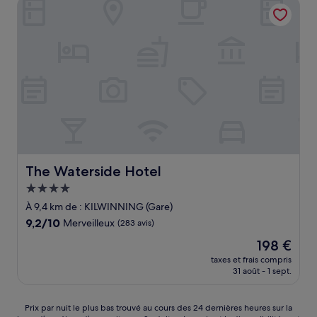
The Waterside Hotel
88 €
The Waterside Hotel
The Waterside Hotel
Hébergement
4.0 étoiles
À 9,4 km de : KILWINNING (Gare)
9.2
9,2/10
Merveilleux
(283 avis)
sur
Le
198 €
10,
nouveau
Merveilleux,
taxes et frais compris
prix
31 août - 1 sept.
(283 avis)
est
de
198 €
Prix
Prix par nuit le plus bas trouvé au cours des 24 dernières heures sur la