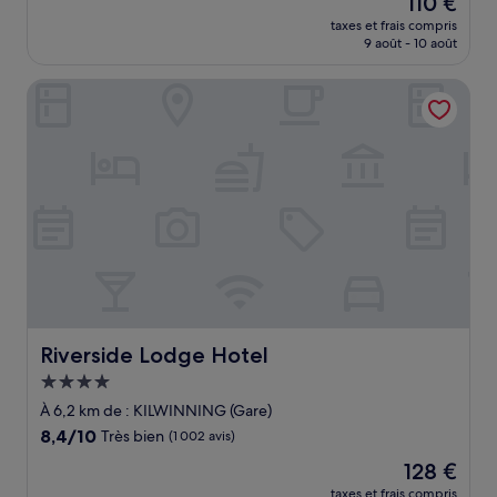
110 €
10,
nouveau
Exceptionnel,
taxes et frais compris
prix
9 août - 10 août
(82 avis)
est
de
Riverside Lodge Hotel
110 €
Riverside Lodge Hotel
Riverside Lodge Hotel
Hébergement
4.0 étoiles
À 6,2 km de : KILWINNING (Gare)
8.4
8,4/10
Très bien
(1 002 avis)
sur
Le
128 €
10,
nouveau
Très
taxes et frais compris