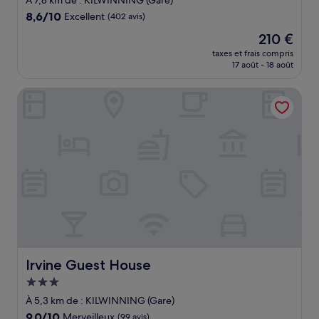
À 7,8 km de : KILWINNING (Gare)
8.6
8,6/10
Excellent
(402 avis)
sur
Le
210 €
10,
nouveau
Excellent,
taxes et frais compris
prix
17 août - 18 août
(402 avis)
est
de
Irvine Guest House
210 €
Irvine Guest House
Irvine Guest House
Hébergement
3.0 étoiles
À 5,3 km de : KILWINNING (Gare)
9.0
9,0/10
Merveilleux
(99 avis)