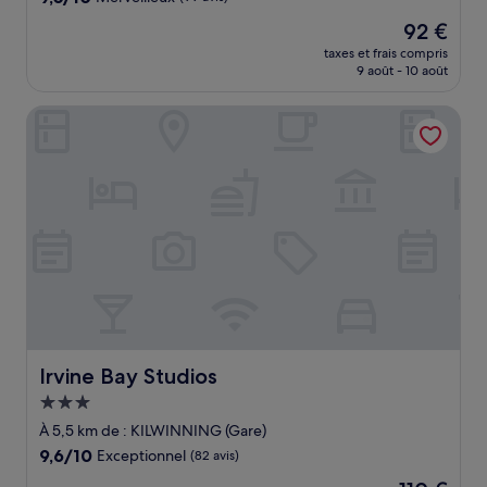
sur
Le
92 €
10,
nouveau
Merveilleux,
taxes et frais compris
prix
9 août - 10 août
(99 avis)
est
de
Irvine Bay Studios
92 €
Irvine Bay Studios
Irvine Bay Studios
Hébergement
3.0 étoiles
À 5,5 km de : KILWINNING (Gare)
9.6
9,6/10
Exceptionnel
(82 avis)
sur
Le