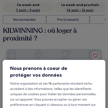
Ce week-end
Le week-end prochain
7 août - 9 août
14 août - 16 août
Recommandés
Prix (croissant)
Di
KILWINNING : où loger à
proximité ?
Red Squirrel, Stevenston by Marston's Inns
Nous prenons à coeur de
protéger vos données
Notre organisation et ses
16
partenaires stockent et/ou
accèdent à des informations, telles que les identifiants
uniques de cookies pour traiter les données personnelles,
sur un appareil. Vous pouvez accepter ou gérer vos
préférences en cliquant ci-dessous ou à tout moment sur