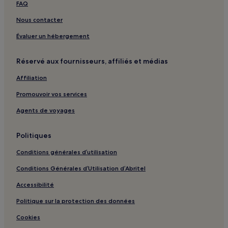
North Ayrshire : hôtels
FAQ
South Ayrshire : hôtels
Nous contacter
Ayrshire : hôtels Hôtels avec cuisine
Évaluer un hébergement
Réservé aux fournisseurs, affiliés et médias
Affiliation
Promouvoir vos services
Agents de voyages
Politiques
Conditions générales d’utilisation
Conditions Générales d’Utilisation d’Abritel
Accessibilité
Politique sur la protection des données
Cookies