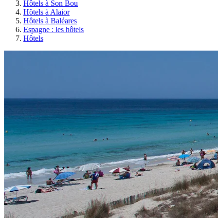
Hôtels à Son Bou
Hôtels à Alaior
Hôtels à Baléares
Espagne : les hôtels
Hôtels