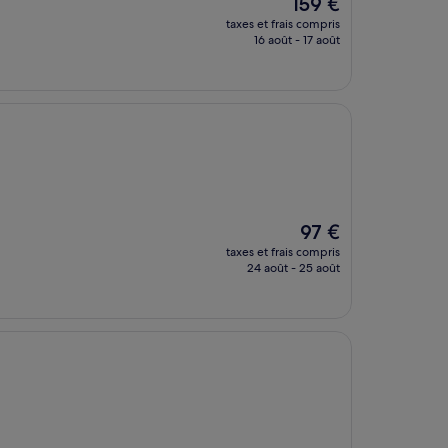
Le
159 €
nouveau
taxes et frais compris
prix
16 août - 17 août
est
de
159 €
Le
97 €
nouveau
taxes et frais compris
prix
24 août - 25 août
est
de
97 €