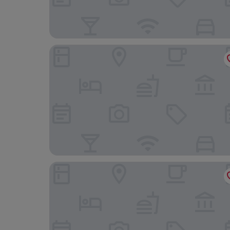
Maldron Hotel Shoreditch London
Virgin Hotels London-Shoreditch