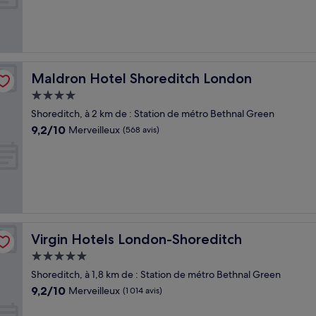
Merveilleux,
(1 719 avis)
Maldron Hotel Shoreditch London
Maldron Hotel Shoreditch London
Hébergement
4.0 étoiles
Shoreditch, à 2 km de : Station de métro Bethnal Green
9.2
9,2/10
Merveilleux
(568 avis)
sur
10,
Merveilleux,
(568 avis)
Virgin Hotels London-Shoreditch
Virgin Hotels London-Shoreditch
Hébergement
5.0 étoiles
Shoreditch, à 1,8 km de : Station de métro Bethnal Green
9.2
9,2/10
Merveilleux
(1 014 avis)
sur
10,