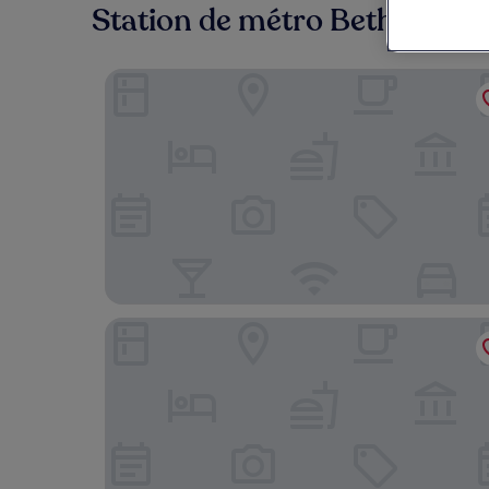
Station de métro Bethnal Gree
Pan Pacific London
Hart Shoreditch Hotel London, Curio Collection 