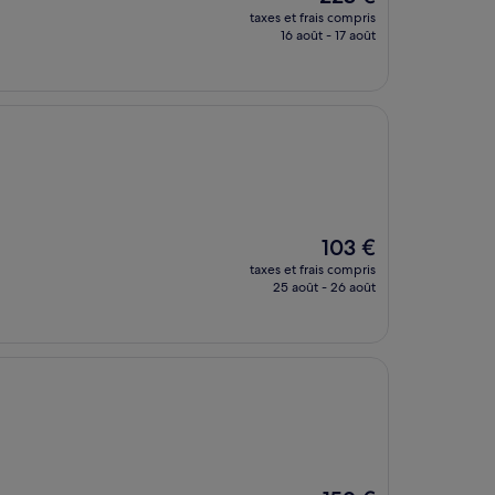
nouveau
taxes et frais compris
prix
16 août - 17 août
est
de
223 €
Le
103 €
nouveau
taxes et frais compris
prix
25 août - 26 août
est
de
103 €