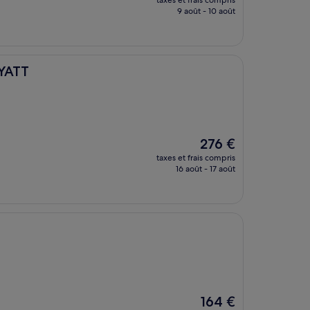
taxes et frais compris
prix
9 août - 10 août
est
de
271 €
YATT
Le
276 €
nouveau
taxes et frais compris
prix
16 août - 17 août
est
de
276 €
Le
164 €