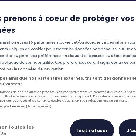
 prenons à coeur de protéger vos
nées
nisation et ses
16
partenaires stockent et/ou accèdent à des information
fiants uniques de cookies pour traiter les données personnelles, sur un ap
cepter ou gérer vos préférences en cliquant ci-dessous ou à tout momen
 politique de confidentialité. Ces préférences seront signalées à nos par
as
Gagnez des récompenses pour
ont pas les données de navigation.
chaque nuit séjournée
pes ainsi que nos partenaires externes, traitent des données se
 suivantes :
 données de géolocalisation précises. Analyser activement les caractéristiques de l’appare
tion. Stocker et/ou accéder à des informations sur un appareil. Publicités et contenu perso
ce des publicités et du contenu, études d’audience et développement de services.
os partenaires (fournisseurs)
Demain
Le week-end prochai
9 août - 10 août
14 août - 16 août
her toutes les
Prix (croissant)
Distance
Tout refuser
J'a
tés