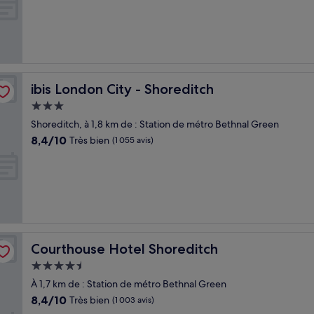
10,
Excellent,
(408 avis)
ibis London City - Shoreditch
ibis London City - Shoreditch
Hébergement
3.0 étoiles
Shoreditch, à 1,8 km de : Station de métro Bethnal Green
8.4
8,4/10
Très bien
(1 055 avis)
sur
10,
Très
bien,
(1 055 avis)
Courthouse Hotel Shoreditch
Courthouse Hotel Shoreditch
Hébergement
4.5 étoiles
À 1,7 km de : Station de métro Bethnal Green
8.4
8,4/10
Très bien
(1 003 avis)
sur