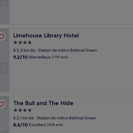
Merveilleux,
(1 014 avis)
Limehouse Library Hotel
Limehouse Library Hotel
Hébergement
4.0 étoiles
À 2,3 km de : Station de métro Bethnal Green
9.2
9,2/10
Merveilleux
(1 316 avis)
sur
10,
Merveilleux,
(1 316 avis)
The Bull and The Hide
The Bull and The Hide
Hébergement
4.0 étoiles
À 2,1 km de : Station de métro Bethnal Green
8.6
8,6/10
Excellent
(408 avis)
sur