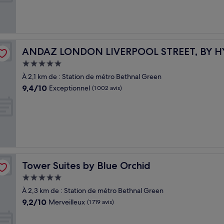
Exceptionnel,
(843 avis)
ANDAZ LONDON LIVERPOOL STREET, BY HYATT
ANDAZ LONDON LIVERPOOL STREET, BY H
Hébergement
5.0 étoiles
À 2,1 km de : Station de métro Bethnal Green
9.4
9,4/10
Exceptionnel
(1 002 avis)
sur
10,
Exceptionnel,
(1 002 avis)
Tower Suites by Blue Orchid
Tower Suites by Blue Orchid
Hébergement
5.0 étoiles
À 2,3 km de : Station de métro Bethnal Green
9.2
9,2/10
Merveilleux
(1 719 avis)
sur
10,