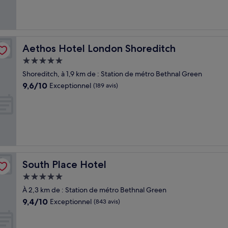
(539 avis)
Aethos Hotel London Shoreditch
Aethos Hotel London Shoreditch
Hébergement
5.0 étoiles
Shoreditch, à 1,9 km de : Station de métro Bethnal Green
9.6
9,6/10
Exceptionnel
(189 avis)
sur
10,
Exceptionnel,
(189 avis)
South Place Hotel
South Place Hotel
Hébergement
5.0 étoiles
À 2,3 km de : Station de métro Bethnal Green
9.4
9,4/10
Exceptionnel
(843 avis)
sur
10,