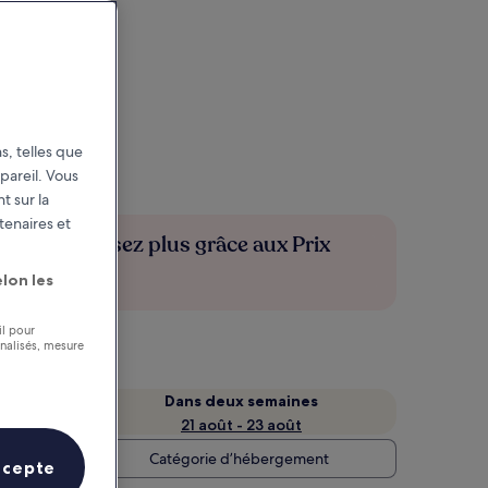
s, telles que
pareil. Vous
t sur la
tenaires et
Économisez plus grâce aux Prix
membres
lon les
il pour
nnalisés, mesure
n
Dans deux semaines
21 août - 23 août
Catégorie d’hébergement
ccepte