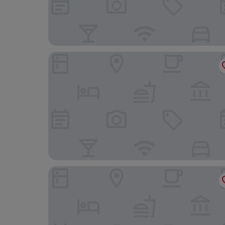
ibis London City - Shoreditch
Courthouse Hotel Shoreditch