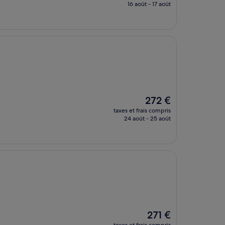
prix
16 août - 17 août
est
de
206 €
Le
272 €
nouveau
taxes et frais compris
prix
24 août - 25 août
est
de
272 €
Le
271 €
nouveau