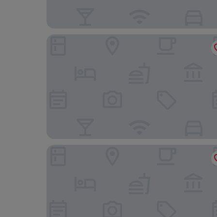
Aethos Hotel London Shoreditch
South Place Hotel