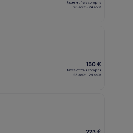
nouveau
taxes et frais compris
prix
23 août - 24 août
est
de
164 €
Le
150 €
nouveau
taxes et frais compris
prix
23 août - 24 août
est
de
150 €
Le
223 €