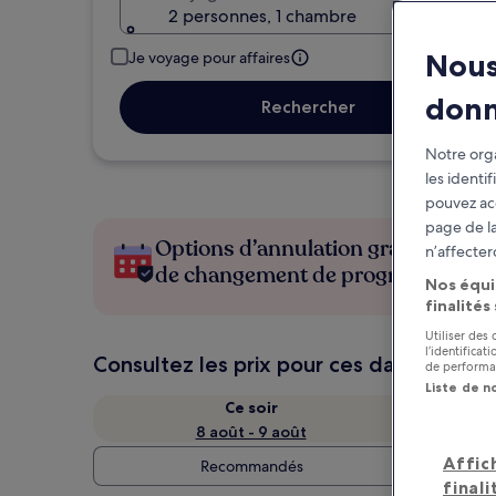
2 personnes, 1 chambre
Nous
Je voyage pour affaires
don
Rechercher
Notre orga
les identi
pouvez ac
page de la
Options d’annulation gratuite en c
n’affecter
de changement de programme
Nos équi
finalités
Utiliser des
l’identifica
Consultez les prix pour ces dates
de performan
Liste de n
Ce soir
8 août - 9 août
Affic
Recommandés
finali