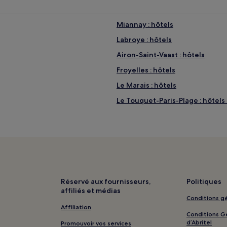
Miannay : hôtels
Labroye : hôtels
Airon-Saint-Vaast : hôtels
Froyelles : hôtels
Le Marais : hôtels
Le Touquet-Paris-Plage : hôtels
Berck-Sur-Mer : hôtels
Nampont St Martin Golf Club : h
Favières : hôtels
Cayeux-Sur-Mer : hôtels Hôtels
Crécy-En-Ponthieu : hôtels
Réservé aux fournisseurs,
Politiques
affiliés et médias
Le Crotoy : hôtels
Conditions gé
rking
Saint-Quentin-En-Tourmont : hô
Affiliation
Conditions Gé
Abbeville : hôtels Hôtels avec p
d’Abritel
Promouvoir vos services