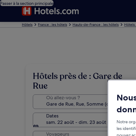
Passer à la section principale
Hôtels
France : les hôtels
Hauts-de-France : les hôtels
Hôtels
Hôtels près de : Gare de
Rue
Nous
Où allez-vous ?
don
Dates
Notre orga
sam. 22 août - dim. 23 août
les identi
Voyageurs
pouvez ac