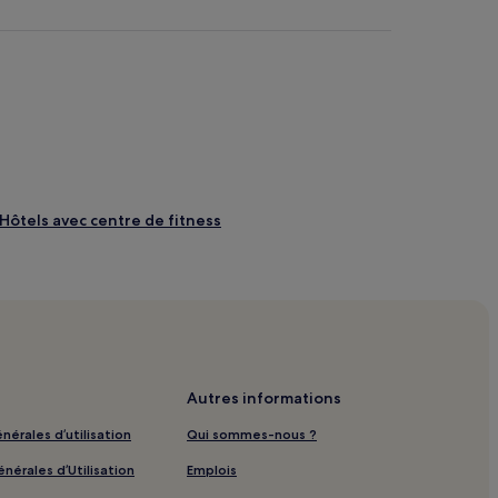
 Hôtels avec centre de fitness
ôtels à proximité
 avec parking
Autres informations
nérales d’utilisation
Qui sommes-nous ?
tels
nérales d’Utilisation
Emplois
arking