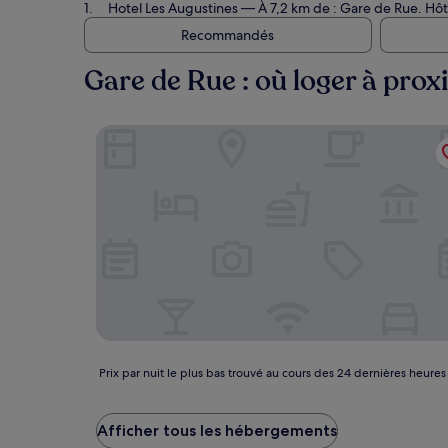
Hotel Les Augustines
— À 7,2 km de : Gare de Rue. Hôte
Recommandés
Gare de Rue : où loger à prox
Hotel Les Augustines
Prix
Prix par nuit le plus bas trouvé au cours des 24 dernières heures
par
nuit
le
Afficher tous les hébergements
plus