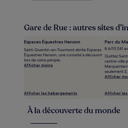
bas
trouvé
au
cours
Gare de Rue : autres sites d’i
des
24 dernières
heures
sur
Espaces Équestres Henson
Parc du M
la
8.6/10 (141 av
Saint-Quentin-en-Tourmont abrite Espaces
base
Équestres Henson, une curiosité à découvrir
d’un
Quittez Sain
lors de votre périple.
séjour
centre-ville 
Afficher moins
d’une
Marquenterre
nuit
seulement 2,
pour
Afficher mo
2 adultes.
Les
prix
Afficher les hébergements
Afficher le
et
la
disponibilité
À la découverte du monde
sont
susceptibles
de
changer.