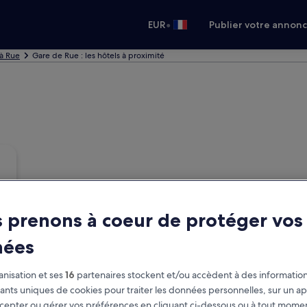
•
EUR
Publier votre annon
 à Rue
Gare de Rue : les hôtels à proximité
 prenons à coeur de protéger vos
nées
nisation et ses
16
partenaires stockent et/ou accèdent à des information
fiants uniques de cookies pour traiter les données personnelles, sur un ap
cepter ou gérer vos préférences en cliquant ci-dessous ou à tout momen