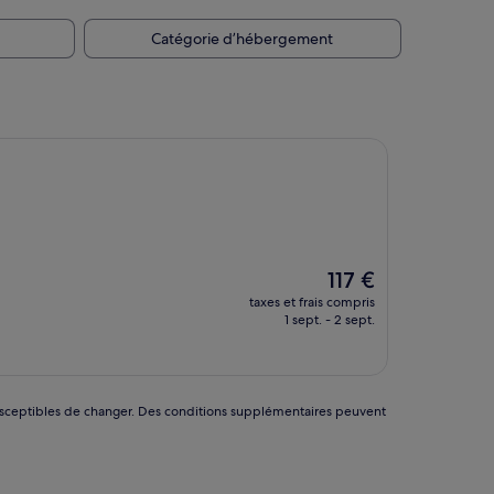
Catégorie d’hébergement
Le
117 €
nouveau
taxes et frais compris
prix
1 sept. - 2 sept.
est
de
117 €
nt susceptibles de changer. Des conditions supplémentaires peuvent