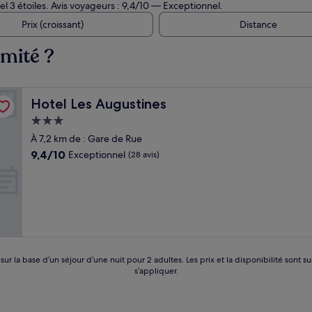
l 3 étoiles. Avis voyageurs : 9,4/10 — Exceptionnel.
Prix (croissant)
Distance
imité ?
Hotel Les Augustines
Hotel Les Augustines
Hébergement
3.0 étoiles
À 7,2 km de : Gare de Rue
9.4
9,4/10
Exceptionnel
(28 avis)
sur
10,
Exceptionnel,
(28 avis)
 sur la base d’un séjour d’une nuit pour 2 adultes. Les prix et la disponibilité so
s’appliquer.