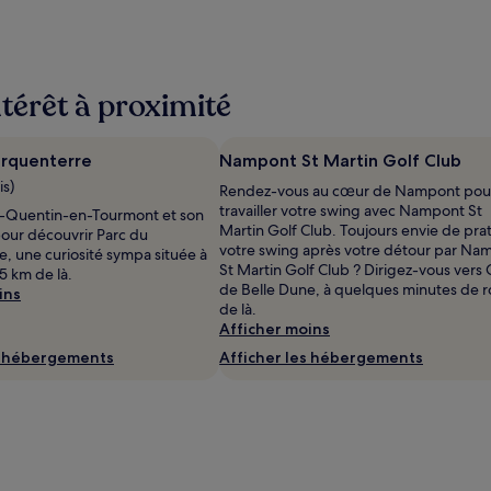
ntérêt à proximité
arquenterre
Nampont St Martin Golf Club
is)
Rendez-vous au cœur de Nampont pou
travailler votre swing avec Nampont St
t-Quentin-en-Tourmont et son
Martin Golf Club. Toujours envie de pra
pour découvrir Parc du
votre swing après votre détour par Na
, une curiosité sympa située à
St Martin Golf Club ? Dirigez-vous vers 
5 km de là.
de Belle Dune, à quelques minutes de r
ins
de là.
Afficher moins
s hébergements
Afficher les hébergements