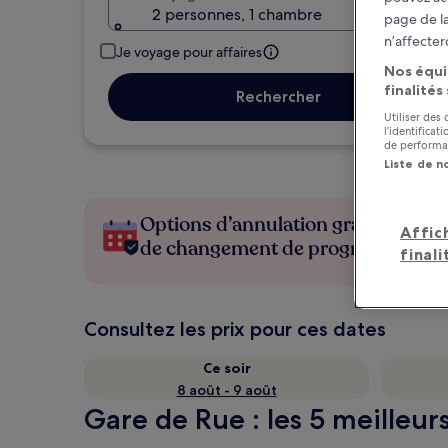
2 personnes, 1 chambre
page de la
n’affecter
Je voyage pour affaires
Nos équi
finalités
Rechercher
Utiliser des
l’identifica
de performan
Liste de n
Options d’annulation gratuite en c
Affic
de changement de programme
finali
Consultez les prix pour ces dates
Ce soir
8 août - 9 août
Gare de Rue : les 5 meilleur