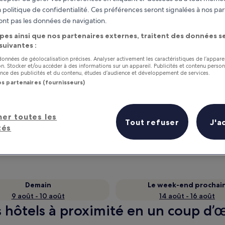
 politique de confidentialité. Ces préférences seront signalées à nos par
ont pas les données de navigation.
pes ainsi que nos partenaires externes, traitent des données se
 suivantes :
 données de géolocalisation précises. Analyser activement les caractéristiques de l’appare
tion. Stocker et/ou accéder à des informations sur un appareil. Publicités et contenu perso
ce des publicités et du contenu, études d’audience et développement de services.
os partenaires (fournisseurs)
as
Gagnez des récompenses pour
her toutes les
Tout refuser
J'a
chaque nuit séjournée
tés
Demain
Le week-end prochai
9 août - 10 août
14 août - 16 août
s hôtels à proximité en un coup d’œ