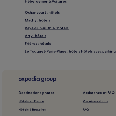
Hébergements
Voitures
Des
conditions
Ochancourt : hôtels
supplémentaires
peuvent
Machy : hôtels
s’appliquer.
Raye-Sur-Authie : hôtels
Arry : hôtels
Frières : hôtels
Le Touquet-Paris-Plage : hôtels Hôtels avec parking
Berck-Sur-Mer : hôtels Hôtels avec parking
Église Saint-Saulve : hôtels à proximité
Rang-Du-Fliers : hôtels
Rue : hôtels
Cayeux-Sur-Mer : hôtels
Destinations phares
Assistance et FAQ
Le Crotoy : hôtels Hôtels avec parking
Hôtels en France
Vos réservations
Saint-Quentin-En-Tourmont : hôtels Hôtels avec pa
Hôtels à Bruxelles
FAQ
Mers-Les-Bains : hôtels Hôtels avec cuisine