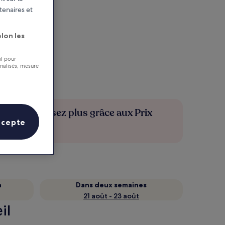
tenaires et
lon les
il pour
nnalisés, mesure
Économisez plus grâce aux Prix
ccepte
membres
n
Dans deux semaines
21 août - 23 août
il