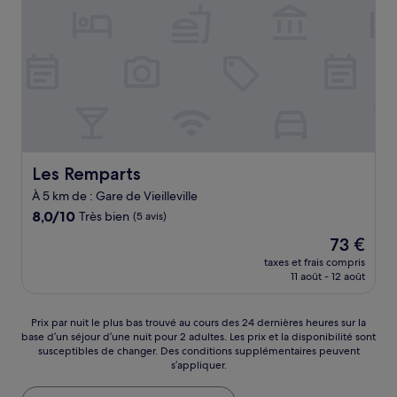
Les Remparts
Les Remparts
À 5 km de : Gare de Vieilleville
8.0
8,0/10
Très bien
(5 avis)
sur
Le
73 €
10,
nouveau
Très
taxes et frais compris
prix
11 août - 12 août
bien,
est
(5 avis)
de
73 €
Prix
Prix par nuit le plus bas trouvé au cours des 24 dernières heures sur la
base d’un séjour d’une nuit pour 2 adultes. Les prix et la disponibilité sont
par
susceptibles de changer. Des conditions supplémentaires peuvent
nuit
s’appliquer.
le
plus