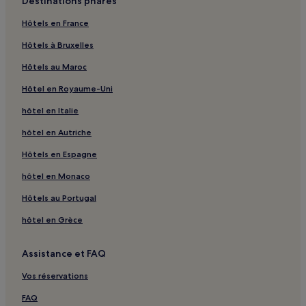
Destinations phares
Chambon-Sainte-Croix : hôtels
Hôtels en France
Saint-Laurent : hôtels
Hôtels à Bruxelles
Saint-Éloi : hôtels
Hôtels au Maroc
Gartempe : hôtels
Hôtel en Royaume-Uni
Saint-Avit-Le-Pauvre : hôtels
hôtel en Italie
Savennes : hôtels
Sous-Parsat : hôtels
hôtel en Autriche
Rocherolles : hôtels
Hôtels en Espagne
La Poste Nord Est : hôtels
hôtel en Monaco
Gare de Montaigut-le-Blanc : hôtels à proximité
Hôtels au Portugal
Écomusée de la tuilerie de Pouligny : hôtels à proximité
hôtel en Grèce
Guéret : hôtels Hôtels avec parking
Assistance et FAQ
La Souterraine : hôtels Hôtels avec parking
La Souterraine : hôtels
Vos réservations
Étang de Courtille : hôtels à proximité
FAQ