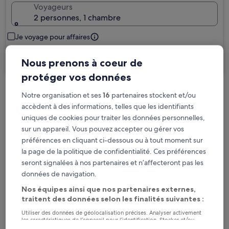
Voyageurs
2 personnes, 1 chambre
Je voyage pour affaires
Rechercher
Nous prenons à coeur de
protéger vos données
Notre organisation et ses
16
partenaires stockent et/ou
Options d’annulation gratuite en cas de
accèdent à des informations, telles que les identifiants
changement de programme
uniques de cookies pour traiter les données personnelles,
sur un appareil. Vous pouvez accepter ou gérer vos
Gagnez des récompenses pour chaque
préférences en cliquant ci-dessous ou à tout moment sur
nuit séjournée
la page de la politique de confidentialité. Ces préférences
seront signalées à nos partenaires et n’affecteront pas les
données de navigation.
Économisez plus grâce aux Prix membres
Nos équipes ainsi que nos partenaires externes,
traitent des données selon les finalités suivantes :
Utiliser des données de géolocalisation précises. Analyser activement
Consultez les prix pour ces dates
les caractéristiques de l’appareil pour l’identification. Stocker et/ou
accéder à des informations sur un appareil. Publicités et contenu