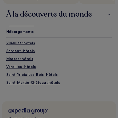
Des
conditions
supplémentaires
À la découverte du monde
peuvent
s’appliquer.
Hébergements
Vidaillat : hôtels
Sardent : hôtels
Marsac : hôtels
Vareilles : hôtels
Saint-Yrieix-Les-Bois : hôtels
Saint-Martin-Château : hôtels
Maisons Villard : hôtels
Lizières : hôtels
Saint-Priest-Palus : hôtels
Fransèches : hôtels