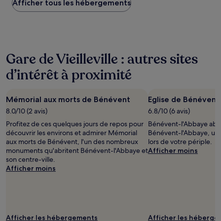
Afficher tous les hébergements
bas
trouvé
au
cours
des
24 dernières
Gare de Vieilleville : autres sites
heures
sur
d’intérêt à proximité
la
base
d’un
Mémorial aux morts de Bénévent
Eglise de Bénévent
séjour
d’une
8.0/10 (2 avis)
6.8/10 (6 avis)
nuit
Profitez de ces quelques jours de repos pour
Bénévent-l'Abbaye abri
pour
découvrir les environs et admirer Mémorial
Bénévent-l'Abbaye, une 
2 adultes.
aux morts de Bénévent, l'un des nombreux
lors de votre périple.
Les
monuments qu'abritent Bénévent-l'Abbaye et
Afficher moins
prix
son centre-ville.
et
Afficher moins
la
disponibilité
sont
susceptibles
de
changer.
Afficher les hébergements
Afficher les héberg