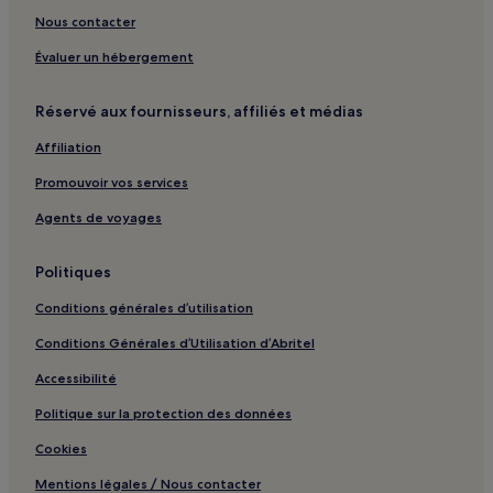
Château de Bridiers : hôtels à proximité
Nous contacter
Élan Limousin Avenir Nature : hôtels
Évaluer un hébergement
Creuse Sud Ouest : hôtels
Réservé aux fournisseurs, affiliés et médias
Grand Guéret : hôtels
Affiliation
Creuse : hôtels
Communauté de communes de Bénévent-Grand-Bourg :
Promouvoir vos services
hôtels
Agents de voyages
Politiques
Conditions générales d’utilisation
Conditions Générales d’Utilisation d’Abritel
Accessibilité
Politique sur la protection des données
Cookies
Mentions légales / Nous contacter