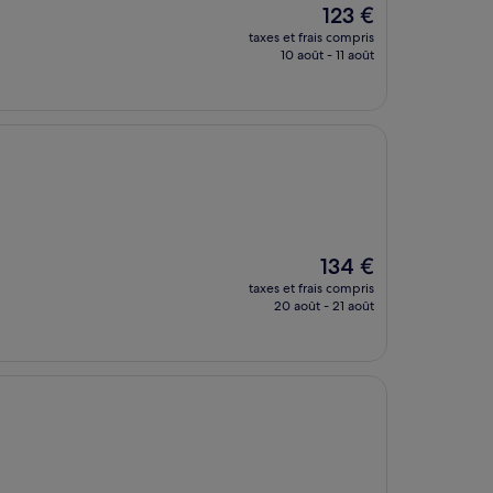
Le
123 €
nouveau
taxes et frais compris
prix
10 août - 11 août
est
de
123 €
Le
134 €
nouveau
taxes et frais compris
prix
20 août - 21 août
est
de
134 €