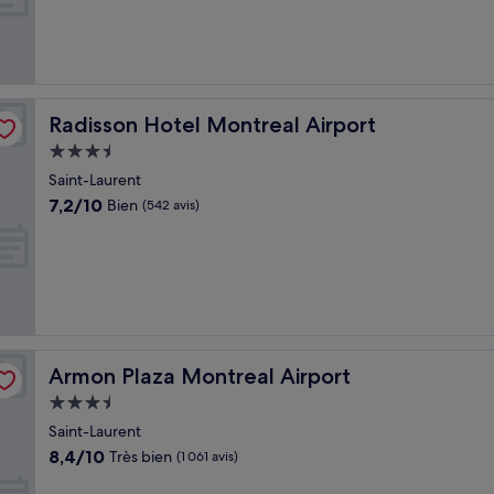
Bien,
(1 753 avis)
Radisson Hotel Montreal Airport
Radisson Hotel Montreal Airport
Hébergement
3.5 étoiles
Saint-Laurent
7.2
7,2/10
Bien
(542 avis)
sur
10,
Bien,
(542 avis)
Armon Plaza Montreal Airport
Armon Plaza Montreal Airport
Hébergement
3.5 étoiles
Saint-Laurent
8.4
8,4/10
Très bien
(1 061 avis)
sur