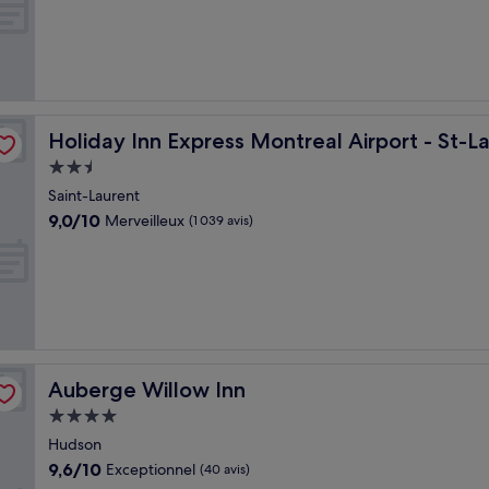
10,
Exceptionnel,
(138 avis)
nt by IHG
Holiday Inn Express Montreal Airport - St-Laurent by I
Holiday Inn Express Montreal Airport - St-L
Hébergement
2.5 étoiles
Saint-Laurent
9.0
9,0/10
Merveilleux
(1 039 avis)
sur
10,
Merveilleux,
(1 039 avis)
Auberge Willow Inn
Auberge Willow Inn
Hébergement
4.0 étoiles
Hudson
9.6
9,6/10
Exceptionnel
(40 avis)
sur