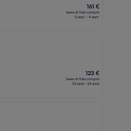
Le
161 €
nouveau
taxes et frais compris
prix
3 sept. - 4 sept.
est
de
161 €
Le
123 €
nouveau
taxes et frais compris
prix
23 août - 24 août
est
de
123 €