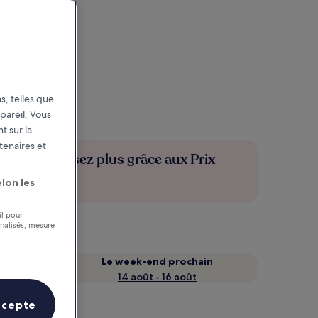
s, telles que
pareil. Vous
t sur la
tenaires et
Économisez plus grâce aux Prix
membres
lon les
il pour
nnalisés, mesure
Le week-end prochain
14 août - 16 août
ccepte