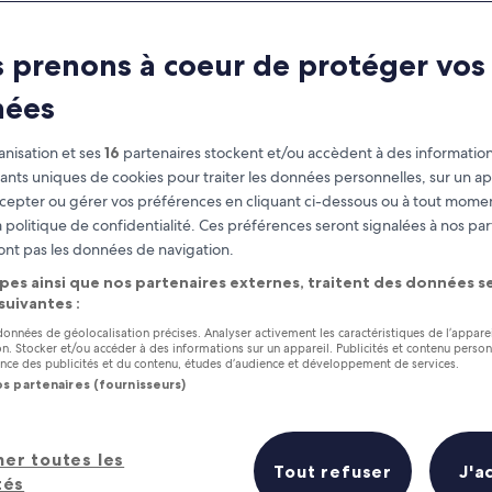
 prenons à coeur de protéger vos
nées
nisation et ses
16
partenaires stockent et/ou accèdent à des information
fiants uniques de cookies pour traiter les données personnelles, sur un ap
cepter ou gérer vos préférences en cliquant ci-dessous ou à tout momen
 politique de confidentialité. Ces préférences seront signalées à nos par
as
Gagnez des récompenses pour
ont pas les données de navigation.
chaque nuit séjournée
pes ainsi que nos partenaires externes, traitent des données se
 suivantes :
 données de géolocalisation précises. Analyser activement les caractéristiques de l’appare
tion. Stocker et/ou accéder à des informations sur un appareil. Publicités et contenu perso
ce des publicités et du contenu, études d’audience et développement de services.
os partenaires (fournisseurs)
Demain
Ce week-end
7 août - 8 août
7 août - 9 août
her toutes les
Tout refuser
J'a
tés