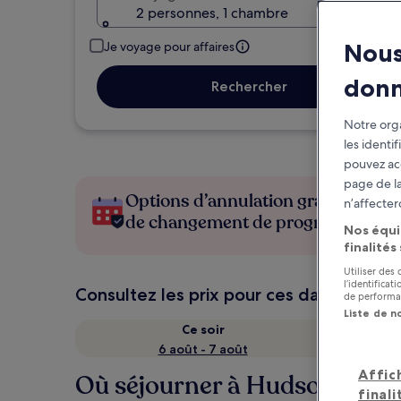
2 personnes, 1 chambre
Nous
Je voyage pour affaires
don
Rechercher
Notre orga
les identi
pouvez ac
page de la
Options d’annulation gratuite en c
n’affecter
de changement de programme
Nos équi
finalités
Utiliser des
l’identifica
Consultez les prix pour ces dates
de performan
Liste de n
Ce soir
6 août - 7 août
Affic
Où séjourner à Hudson ?
finali