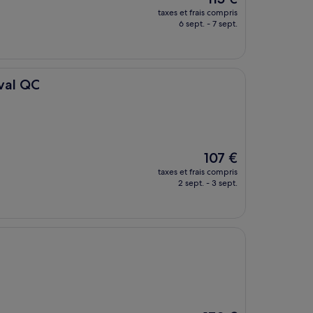
nouveau
taxes et frais compris
prix
6 sept. - 7 sept.
est
de
115 €
rval QC
Le
107 €
nouveau
taxes et frais compris
prix
2 sept. - 3 sept.
est
de
107 €