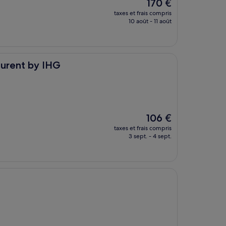
Le
170 €
nouveau
taxes et frais compris
prix
10 août - 11 août
est
de
170 €
HG
aurent by IHG
Le
106 €
nouveau
taxes et frais compris
prix
3 sept. - 4 sept.
est
de
106 €