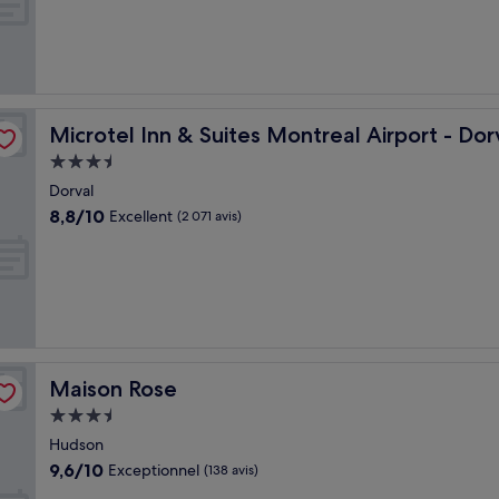
10,
Très
bien,
(1 061 avis)
 QC
Microtel Inn & Suites Montreal Airport - Dorval QC
Microtel Inn & Suites Montreal Airport - Do
Hébergement
3.5 étoiles
Dorval
8.8
8,8/10
Excellent
(2 071 avis)
sur
10,
Excellent,
(2 071 avis)
Maison Rose
Maison Rose
Hébergement
3.5 étoiles
Hudson
9.6
9,6/10
Exceptionnel
(138 avis)
sur