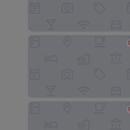
Novotel Montreal Aeroport
Travelodge by Wyndham Rigaud