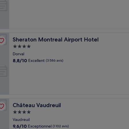
10,
Exceptionnel,
(40 avis)
Sheraton Montreal Airport Hotel
Sheraton Montreal Airport Hotel
Hébergement
4.0 étoiles
Dorval
8.8
8,8/10
Excellent
(3 586 avis)
sur
10,
Excellent,
(3 586 avis)
Château Vaudreuil
Château Vaudreuil
Hébergement
4.0 étoiles
Vaudreuil
9.6
9,6/10
Exceptionnel
(1 102 avis)