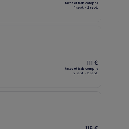
nouveau
taxes et frais compris
prix
1 sept. - 2 sept.
est
de
83 €
Le
111 €
nouveau
taxes et frais compris
prix
2 sept. - 3 sept.
est
de
111 €
Le
115 €