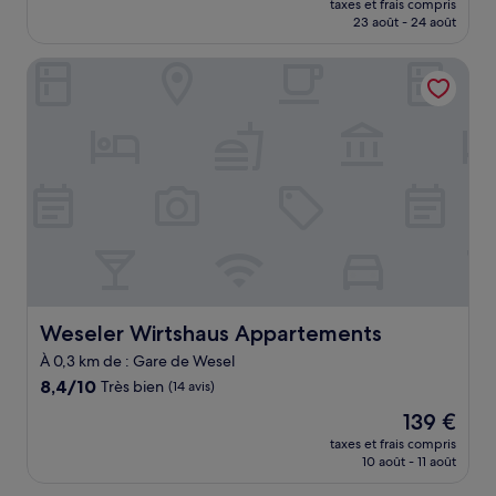
Excellent,
taxes et frais compris
prix
23 août - 24 août
(379 avis)
est
de
Weseler Wirtshaus Appartements
108 €
Weseler Wirtshaus Appartements
Weseler Wirtshaus Appartements
À 0,3 km de : Gare de Wesel
8.4
8,4/10
Très bien
(14 avis)
sur
Le
139 €
10,
nouveau
Très
taxes et frais compris
prix
10 août - 11 août
bien,
est
(14 avis)