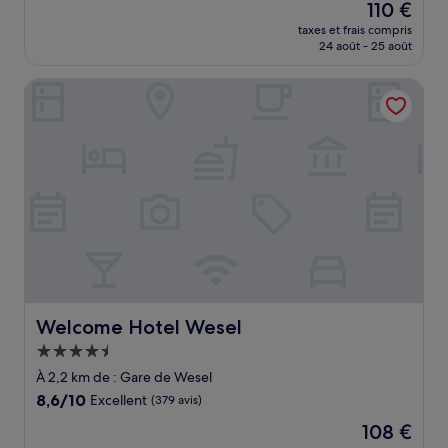
Le
110 €
10,
nouveau
Très
taxes et frais compris
prix
24 août - 25 août
bien,
est
(174 avis)
de
Welcome Hotel Wesel
110 €
Welcome Hotel Wesel
Welcome Hotel Wesel
Hébergement
4.5 étoiles
À 2,2 km de : Gare de Wesel
8.6
8,6/10
Excellent
(379 avis)
sur
Le
108 €
10,
nouveau