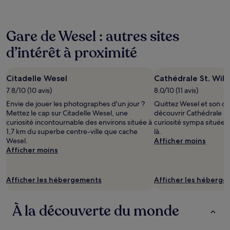
cours
des
24 dernières
Gare de Wesel : autres sites
heures
sur
d’intérêt à proximité
la
base
d’un
Citadelle Wesel
Cathédrale St. Will
séjour
d’une
7.8/10 (10 avis)
8.0/10 (11 avis)
nuit
Envie de jouer les photographes d'un jour ?
Quittez Wesel et son ce
pour
Mettez le cap sur Citadelle Wesel, une
découvrir Cathédrale St
2 adultes.
curiosité incontournable des environs située à
curiosité sympa située 
Les
1,7 km du superbe centre-ville que cache
là.
prix
Wesel.
Afficher moins
et
Afficher moins
la
disponibilité
sont
Afficher les hébergements
Afficher les héberg
susceptibles
de
changer.
À la découverte du monde
Des
conditions
supplémentaires