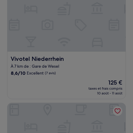
Vivotel Niederrhein
Vivotel Niederrhein
À 7 km de : Gare de Wesel
8.6
8,6/10
Excellent
(7 avis)
sur
Le
125 €
10,
nouveau
Excellent,
taxes et frais compris
prix
10 août - 11 août
(7 avis)
est
de
Hotel B8 Voerde
125 €