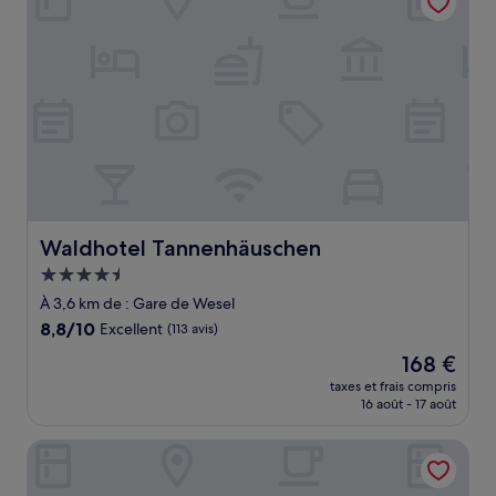
Waldhotel Tannenhäuschen
Waldhotel Tannenhäuschen
Hébergement
4.5 étoiles
À 3,6 km de : Gare de Wesel
8.8
8,8/10
Excellent
(113 avis)
sur
Le
168 €
10,
nouveau
Excellent,
taxes et frais compris
prix
16 août - 17 août
(113 avis)
est
de
Vivotel Niederrhein
168 €