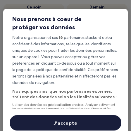
Ce soir
Demain
9 août - 10 août
10 août - 11 août
Nous prenons à coeur de
Le week-end prochain
Dans deux semaines
protéger vos données
14 août - 16 août
21 août - 23 août
Gare de Wesel : les 5 meilleurs
Notre organisation et ses
16
partenaires stockent et/ou
accèdent à des informations, telles que les identifiants
hôtels à proximité en un coup
uniques de cookies pour traiter les données personnelles,
d’œil
sur un appareil. Vous pouvez accepter ou gérer vos
préférences en cliquant ci-dessous ou à tout moment sur
Hotel Kaiserhof
— À 0,1 km de : Gare de Wesel. Avis voyageurs :
la page de la politique de confidentialité. Ces préférences
8,4/10 — Très bien.
seront signalées à nos partenaires et n’affecteront pas les
Welcome Hotel Wesel
— À 2,2 km de : Gare de Wesel. Hôtel
données de navigation.
4.5 étoiles. Avis voyageurs : 8,6/10 — Excellent.
Nos équipes ainsi que nos partenaires externes,
Weseler Wirtshaus Appartements
— À 0,3 km de : Gare de
traitent des données selon les finalités suivantes :
Wesel. Avis voyageurs : 8,4/10 — Très bien.
Utiliser des données de géolocalisation précises. Analyser activement
Hotel Haus Duden
— À 3,3 km de : Gare de Wesel. Hôtel
les caractéristiques de l’appareil pour l’identification. Stocker et/ou
3.5 étoiles. Avis voyageurs : 7,6/10 — Bien.
accéder à des informations sur un appareil. Publicités et contenu
personnalisés, mesure de performance des publicités et du contenu,
Waldhotel Tannenhäuschen
— À 3,6 km de : Gare de Wesel.
études d’audience et développement de services.
J'accepte
Hôtel 4.5 étoiles. Avis voyageurs : 8,8/10 — Excellent.
Liste de nos partenaires (fournisseurs)