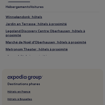
peuvent
Hébergements
Voitures
s’appliquer.
Winnekendonk : hôtels
Jardin en Terrasse : hôtels à proximité
Legoland Discovery Centre Oberhausen : hôtels à
proximité
Marché de Noël d'Oberhausen : hôtels à proximité
Metronom Theater : hôtels à proximité
Moers : hôtels à proximité
Gare de Duisburg-Meiderich Ost : hôtels à proximité
Gare de Rheinberg : hôtels à proximité
Gare de Bottrop-Vonderort : hôtels à proximité
Destinations phares
Löhnen : hôtels
Friedrichsfeld : hôtels
Hôtels en France
Plage de Tenderingssee : hôtels à proximité
Hôtels à Bruxelles