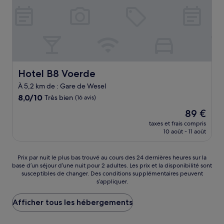
Hotel B8 Voerde
Hotel B8 Voerde
À 5,2 km de : Gare de Wesel
8.0
8,0/10
Très bien
(16 avis)
sur
Le
89 €
10,
nouveau
Très
taxes et frais compris
prix
10 août - 11 août
bien,
est
(16 avis)
de
89 €
Prix
Prix par nuit le plus bas trouvé au cours des 24 dernières heures sur la
base d’un séjour d’une nuit pour 2 adultes. Les prix et la disponibilité sont
par
susceptibles de changer. Des conditions supplémentaires peuvent
nuit
s’appliquer.
le
plus
Afficher tous les hébergements
bas
trouvé
au