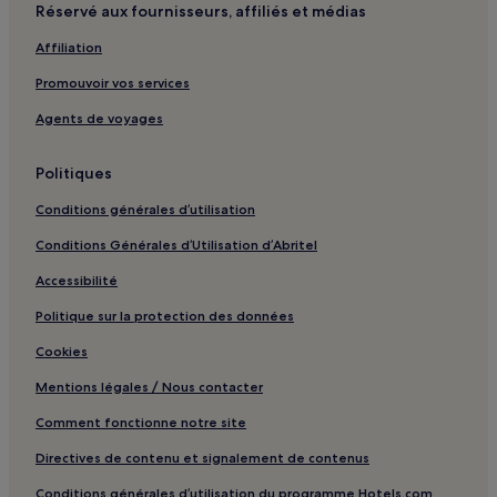
Réservé aux fournisseurs, affiliés et médias
Xanten : hôtels
Affiliation
Moers : hôtels Hôtels avec parking
Promouvoir vos services
Moers : hôtels Hôtels d’affaires
Agents de voyages
Kalkar : hôtels
Kevelaer : hôtels Hôtels avec parking
Politiques
Wesel : hôtels Hôtels d’affaires
Conditions générales d’utilisation
Alt-Walsum : hôtels
Conditions Générales d’Utilisation d’Abritel
Obermeiderich : hôtels
Accessibilité
Alt-Rentfort : hôtels
Politique sur la protection des données
Zweckel : hôtels
Cookies
Overhagen : hôtels
Mentions légales / Nous contacter
Arrondissement de Wesel : hôtels
Bas-Rhin : hôtels Hôtels avec parking
Comment fonctionne notre site
Bas-Rhin : hôtels Hôtels avec cuisine
Directives de contenu et signalement de contenus
Bas-Rhin : hôtels Hôtels avec Wi-Fi
Conditions générales d’utilisation du programme Hotels.com