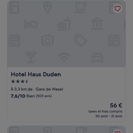
de
Hotel Haus Duden
139 €
Hotel Haus Duden
Hotel Haus Duden
Hébergement
3.5 étoiles
À 3,3 km de : Gare de Wesel
7.6
7,6/10
Bien
(505 avis)
sur
Le
56 €
10,
nouveau
Bien,
taxes et frais compris
prix
30 août - 31 août
(505 avis)
est
de
Waldhotel Tannenhäuschen
56 €