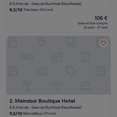
4.0 étoiles
À 0,5 km de : Gare de Buchholz (Nordheide)
8.2
8,2/10
Très bien
(503 avis)
sur
Le
105 €
10,
nouveau
Très
taxes et frais compris
prix
26 août - 27 août
bien,
est
(503 avis)
de
Meinsbur Boutique Hotel
105 €
Meinsbur Boutique Hotel
2. Meinsbur Boutique Hotel
À 6,3 km de : Gare de Buchholz (Nordheide)
9.2
9,2/10
Merveilleux
(173 avis)