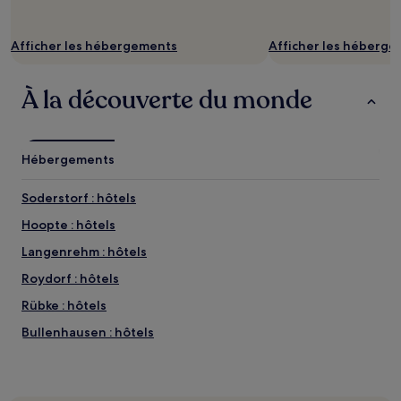
changer.
Des
conditions
Afficher les hébergements
Afficher les héberg
supplémentaires
peuvent
s’appliquer.
À la découverte du monde
Hébergements
Soderstorf : hôtels
Hoopte : hôtels
Langenrehm : hôtels
Roydorf : hôtels
Rübke : hôtels
Bullenhausen : hôtels
Over : hôtels
Vahrendorf : hôtels