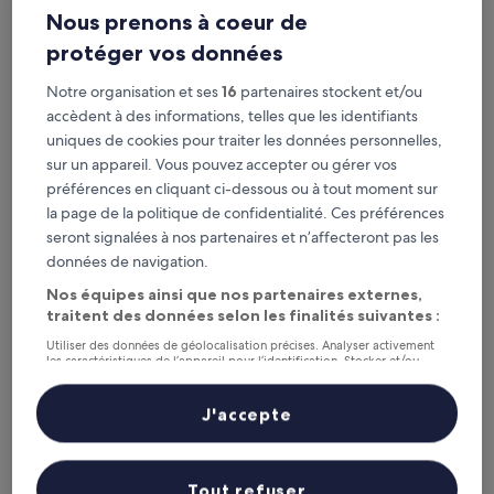
Consultez les prix pour ces dates
Nous prenons à coeur de
Ce soir
Demain
protéger vos données
7 août - 8 août
8 août - 9 août
Notre organisation et ses
16
partenaires stockent et/ou
Ce week-end
Le week-end prochain
accèdent à des informations, telles que les identifiants
7 août - 9 août
14 août - 16 août
uniques de cookies pour traiter les données personnelles,
Gare de Buchholz : les
sur un appareil. Vous pouvez accepter ou gérer vos
préférences en cliquant ci-dessous ou à tout moment sur
5 meilleurs hôtels à proximité
la page de la politique de confidentialité. Ces préférences
en un coup d’œil
seront signalées à nos partenaires et n’affecteront pas les
données de navigation.
1. BHB Boutique Hotel Buchholz
— À 0,5 km de : Gare de
Nos équipes ainsi que nos partenaires externes,
Buchholz (Nordheide). Hôtel 4 étoiles. Avis voyageurs : 8,2/10 —
Très bien.
traitent des données selon les finalités suivantes :
2. Meinsbur Boutique Hotel
— À 6,3 km de : Gare de Buchholz
Utiliser des données de géolocalisation précises. Analyser activement
les caractéristiques de l’appareil pour l’identification. Stocker et/ou
(Nordheide). Avis voyageurs : 9,2/10 — Merveilleux.
accéder à des informations sur un appareil. Publicités et contenu
3. G&H Hotel Rosengarten
— À 9,7 km de : Gare de Buchholz
personnalisés, mesure de performance des publicités et du contenu,
études d’audience et développement de services.
(Nordheide). Avis voyageurs : 8,0/10 — Très bien.
J'accepte
Liste de nos partenaires (fournisseurs)
4. Hotel Heideblick an der Lüneburger Heide
— À 4,9 km de :
Gare de Buchholz (Nordheide). Avis voyageurs : 7,6/10 — Bien.
Tout refuser
5. Landhotel Vessens Hoff
— À 5,5 km de : Gare de Buchholz