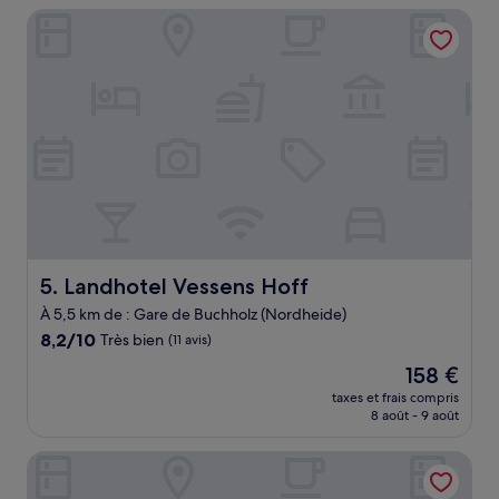
de
Landhotel Vessens Hoff
75 €
Landhotel Vessens Hoff
5. Landhotel Vessens Hoff
À 5,5 km de : Gare de Buchholz (Nordheide)
8.2
8,2/10
Très bien
(11 avis)
sur
Le
158 €
10,
nouveau
Très
taxes et frais compris
prix
8 août - 9 août
bien,
est
(11 avis)
de
Sterne Luxus Heidesonne
158 €