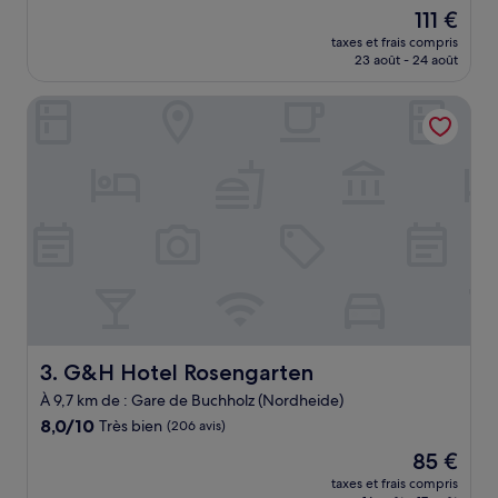
sur
Le
111 €
10,
nouveau
Merveilleux,
taxes et frais compris
prix
23 août - 24 août
(173 avis)
est
de
G&H Hotel Rosengarten
111 €
G&H Hotel Rosengarten
3. G&H Hotel Rosengarten
À 9,7 km de : Gare de Buchholz (Nordheide)
8.0
8,0/10
Très bien
(206 avis)
sur
Le
85 €
10,
nouveau
Très
taxes et frais compris
prix