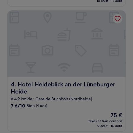
16 août - 17 août
bien,
est
(206 avis)
de
Hotel Heideblick an der Lüneburger Heide
85 €
Hotel Heideblick an der Lüneburger Heide
4. Hotel Heideblick an der Lüneburger
Heide
À 4,9 km de : Gare de Buchholz (Nordheide)
7.6
7,6/10
Bien
(9 avis)
sur
Le
75 €
10,
nouveau
Bien,
taxes et frais compris
prix
9 août - 10 août
(9 avis)
est