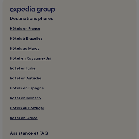
Neuenkirchen : hôtels
Elstorf : hôtels
Destinations phares
Ehestorf : hôtels
Hôtels en France
Lünzen : hôtels
Hôtels à Bruxelles
Wintermoor : hôtels
Hôtels au Maroc
Nenndorf : hôtels
Hôtel en Royaume-Uni
Steinbeck an der Luhe : hôtels
hôtel en Italie
Alvesen : hôtels
Estebrügge : hôtels
hôtel en Autriche
Eurostrand : hôtels
Hôtels en Espagne
Buxtehude : hôtels à proximité
hôtel en Monaco
Sieversen : hôtels
Hôtels au Portugal
Sottorf : hôtels
hôtel en Grèce
Gare de Klecken : hôtels à proximité
Assistance et FAQ
Undeloh : hôtels Hôtels avec parking