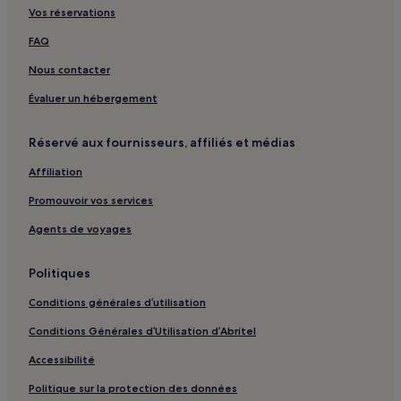
Buxtehude : hôtels Hôtels avec parking
Vos réservations
Buchholz in der Nordheide : hôtels Hôtels avec parking
FAQ
Hamersen : hôtels
Nous contacter
Bispingen : hôtels Hôtels avec parking
Évaluer un hébergement
Bispingen : hôtels Hôtels d’affaires
Réservé aux fournisseurs, affiliés et médias
Horneburg : hôtels
Affiliation
Gare de Schneverdingen : hôtels à proximité
Arrondissement de Harburg : hôtels
Promouvoir vos services
Waldsiedlung Egestorf : hôtels
Agents de voyages
Lande de Lunebourg : hôtels Hôtels avec parking
Politiques
Lande de Lunebourg : hôtels Hôtels avec Wi-Fi
Conditions générales d’utilisation
Conditions Générales d’Utilisation d’Abritel
Accessibilité
Politique sur la protection des données