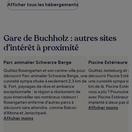
Afficher tous les hébergements
bas
trouvé
au
cours
des
24 dernières
Gare de Buchholz : autres sites
heures
sur
d’intérêt à proximité
la
base
d’un
Parc animalier Schwarze Berge
Piscine Extérieure 
séjour
d’une
Quittez Rosengarten et son centre-ville pour
Quittez Jesteburg et so
nuit
découvrir Parc animalier Schwarze Berge, une
découvrir Piscine Extér
pour
curiosité sympa située à seulement 2,3 km de
une curiosité sympa sit
2 adultes.
là. Port, paysages de rêve et ambiance
km de là. Piscine Extér
Les
exceptionnelle : la région a résolument de
vous a plu ? Poursuivez 
prix
quoi émerveiller ses nombreux visiteurs !
avec Piscine Extérieure
et
Rosengarten enferme d'autres parcs à
implanté à deux pas de 
la
découvrir sans attendre, comme Balcon
Afficher moins
disponibilité
d'Altona et Jenischpark.
sont
Afficher moins
susceptibles
de