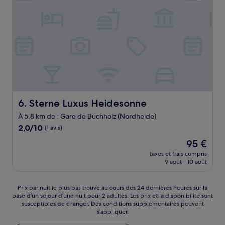
Sterne Luxus Heidesonne
6. Sterne Luxus Heidesonne
À 5,8 km de : Gare de Buchholz (Nordheide)
2.0
2,0/10
(1 avis)
sur
Le
95 €
10,
nouveau
(1 avis)
taxes et frais compris
prix
9 août - 10 août
est
de
95 €
Prix
Prix par nuit le plus bas trouvé au cours des 24 dernières heures sur la
base d’un séjour d’une nuit pour 2 adultes. Les prix et la disponibilité sont
par
susceptibles de changer. Des conditions supplémentaires peuvent
nuit
s’appliquer.
le
plus