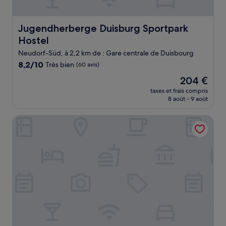
Jugendherberge Duisburg Sportpark Hostel
Jugendherberge Duisburg Sportpark
Hostel
Neudorf-Süd, à 2,2 km de : Gare centrale de Duisbourg
8.2
8,2/10
Très bien
(60 avis)
sur
Le
204 €
10,
nouveau
Très
taxes et frais compris
prix
8 août - 9 août
bien,
est
(60 avis)
de
Premier Inn Duisburg City Altstadt
204 €