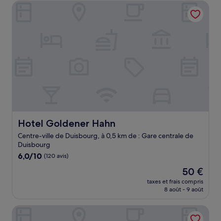
de
Hotel Goldener Hahn
56 €
Hotel Goldener Hahn
Hotel Goldener Hahn
Centre-ville de Duisbourg, à 0,5 km de : Gare centrale de
Duisbourg
6.0
6,0/10
(120 avis)
sur
Le
50 €
10,
nouveau
(120 avis)
taxes et frais compris
prix
8 août - 9 août
est
de
Ferrotel Duisburg
50 €