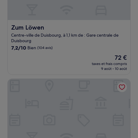
Zum Löwen
Zum Löwen
Centre-ville de Duisbourg, à 1,1 km de : Gare centrale de
Duisbourg
7.2
7,2/10
Bien
(104 avis)
sur
Le
72 €
10,
nouveau
Bien,
taxes et frais compris
prix
9 août - 10 août
(104 avis)
est
de
Jugendherberge Duisburg Sportpark Hostel
72 €