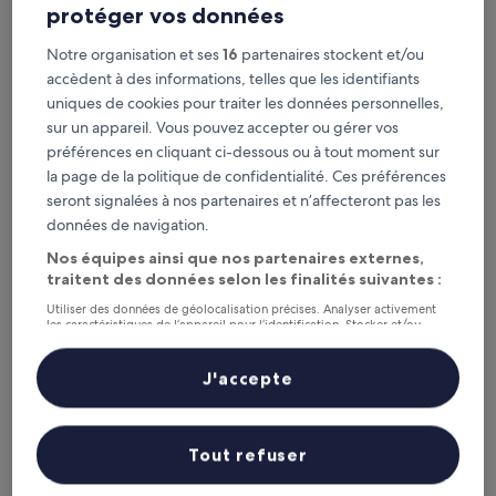
Duisbourg
protéger vos données
9.6
9,6/10
Exceptionnel
(126 avis)
sur
Notre organisation et ses
16
partenaires stockent et/ou
Le
80 €
10,
accèdent à des informations, telles que les identifiants
nouveau
Exceptionnel,
taxes et frais compris
prix
uniques de cookies pour traiter les données personnelles,
9 août - 10 août
(126 avis)
est
sur un appareil. Vous pouvez accepter ou gérer vos
de
IntercityHotel Duisburg
préférences en cliquant ci-dessous ou à tout moment sur
80 €
la page de la politique de confidentialité. Ces préférences
seront signalées à nos partenaires et n’affecteront pas les
données de navigation.
Nos équipes ainsi que nos partenaires externes,
traitent des données selon les finalités suivantes :
Utiliser des données de géolocalisation précises. Analyser activement
les caractéristiques de l’appareil pour l’identification. Stocker et/ou
accéder à des informations sur un appareil. Publicités et contenu
personnalisés, mesure de performance des publicités et du contenu,
études d’audience et développement de services.
J'accepte
Liste de nos partenaires (fournisseurs)
IntercityHotel Duisburg
IntercityHotel Duisburg
Centre-ville de Duisbourg, à 0,4 km de : Gare centrale de
Tout refuser
Duisbourg
8.8
8,8/10
Excellent
(826 avis)