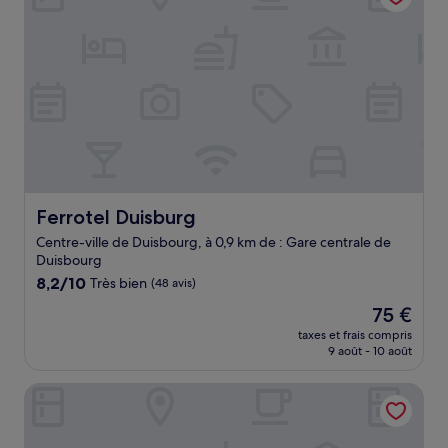
Ferrotel Duisburg
Ferrotel Duisburg
Centre-ville de Duisbourg, à 0,9 km de : Gare centrale de
Duisbourg
8.2
8,2/10
Très bien
(48 avis)
sur
Le
75 €
10,
nouveau
Très
taxes et frais compris
prix
9 août - 10 août
bien,
est
(48 avis)
de
Landhaus Sassenhof
75 €