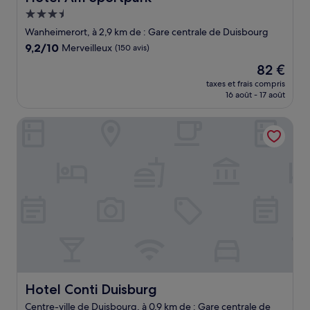
Hébergement
3.5 étoiles
Wanheimerort, à 2,9 km de : Gare centrale de Duisbourg
9.2
9,2/10
Merveilleux
(150 avis)
sur
Le
82 €
10,
nouveau
Merveilleux,
taxes et frais compris
prix
16 août - 17 août
(150 avis)
est
de
Hotel Conti Duisburg
82 €
Hotel Conti Duisburg
Hotel Conti Duisburg
Centre-ville de Duisbourg, à 0,9 km de : Gare centrale de