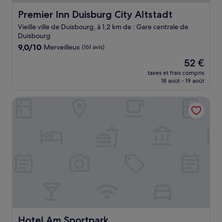
Premier Inn Duisburg City Altstadt
Premier Inn Duisburg City Altstadt
Vieille ville de Duisbourg, à 1,2 km de : Gare centrale de
Duisbourg
9.0
9,0/10
Merveilleux
(161 avis)
sur
Le
52 €
10,
nouveau
Merveilleux,
taxes et frais compris
prix
18 août - 19 août
(161 avis)
est
de
Hotel Am Sportpark
52 €
Hotel Am Sportpark
Hotel Am Sportpark