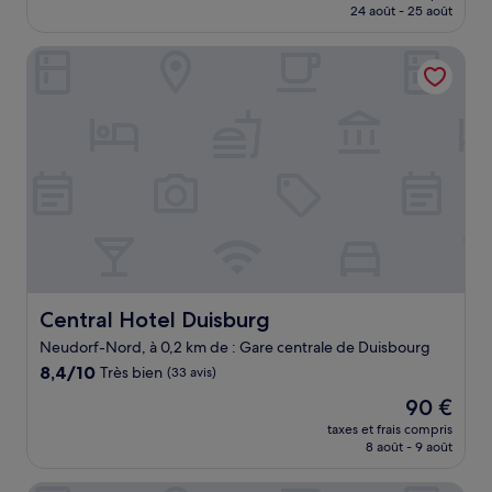
prix
24 août - 25 août
(28 avis)
est
de
Central Hotel Duisburg
77 €
Central Hotel Duisburg
Central Hotel Duisburg
Neudorf-Nord, à 0,2 km de : Gare centrale de Duisbourg
8.4
8,4/10
Très bien
(33 avis)
sur
Le
90 €
10,
nouveau
Très
taxes et frais compris
prix
8 août - 9 août
bien,
est
(33 avis)
de