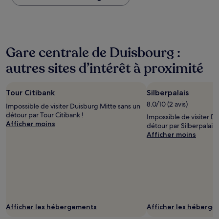
trouvé
au
cours
des
24 dernières
Gare centrale de Duisbourg :
heures
sur
autres sites d’intérêt à proximité
la
base
d’un
Tour Citibank
Silberpalais
séjour
d’une
8.0/10 (2 avis)
Impossible de visiter Duisburg Mitte sans un
nuit
détour par Tour Citibank !
Impossible de visiter D
pour
Afficher moins
détour par Silberpalais !
2 adultes.
Afficher moins
Les
prix
et
la
disponibilité
sont
susceptibles
de
Afficher les hébergements
Afficher les héberg
changer.
Des