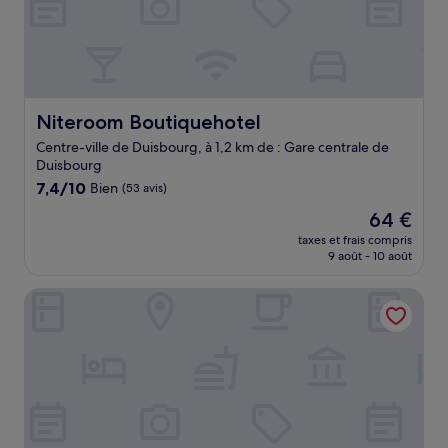
Niteroom Boutiquehotel
Niteroom Boutiquehotel
Centre-ville de Duisbourg, à 1,2 km de : Gare centrale de
Duisbourg
7.4
7,4/10
Bien
(53 avis)
sur
Le
64 €
10,
nouveau
Bien,
taxes et frais compris
prix
9 août - 10 août
(53 avis)
est
de
Zum Löwen
64 €