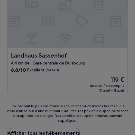
Landhaus Sassenhof
Landhaus Sassenhof
À 4 km de : Gare centrale de Duisbourg
8.8
8,8/10
Excellent
(58 avis)
sur
Le
119 €
10,
nouveau
Excellent,
taxes et frais compris
prix
10 août - 11 août
(58 avis)
est
de
119 €
Prix
Prix par nuit le plus bas trouvé au cours des 24 dernières heures sur la
base d’un séjour d’une nuit pour 2 adultes. Les prix et la disponibilité sont
par
susceptibles de changer. Des conditions supplémentaires peuvent
nuit
s’appliquer.
le
plus
Afficher tous les hébergements
bas