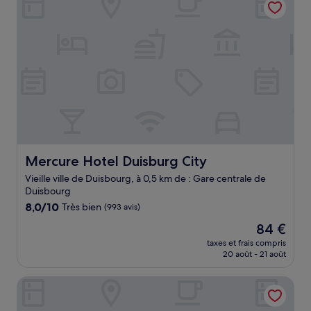
67 €
Mercure Hotel Duisburg City
Mercure Hotel Duisburg City
Vieille ville de Duisbourg, à 0,5 km de : Gare centrale de
Duisbourg
8.0
8,0/10
Très bien
(993 avis)
sur
Le
84 €
10,
nouveau
Très
taxes et frais compris
prix
20 août - 21 août
bien,
est
(993 avis)
de
B&B HOTEL Duisburg Hbf-Nord
84 €