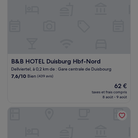
B&B HOTEL Duisburg Hbf-Nord
B&B HOTEL Duisburg Hbf-Nord
Dellviertel, à 0,2 km de : Gare centrale de Duisbourg
7.6
7,6/10
Bien
(439 avis)
sur
Le
62 €
10,
nouveau
Bien,
taxes et frais compris
prix
8 août - 9 août
(439 avis)
est
de
Ibis Budget Duisburg City
62 €