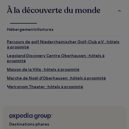
conditions
À la découverte du monde
supplémentaires
peuvent
s’appliquer.
Hébergements
Voitures
Parcours de golf Niederrheinischer Golf-Club e.V. : hôtels
à proximité
Legoland Discovery Centre Oberhausen : hôtels à
proximité
Maison de la Ville : hôtels à proximité
Marché de Noël d'Oberhausen : hôtels à proximité
Metronom Theater : hôtels à proximité
Centre sportif Sportpark Duisburg : Hôtels avec parking à
proximité
Centre sportif Sportpark Duisburg : Hôtels avec centre de
fitness à proximité
Centre sportif Sportpark Duisburg : Hôtels avec petit-
Destinations phares
déjeuner gratuit à proximité