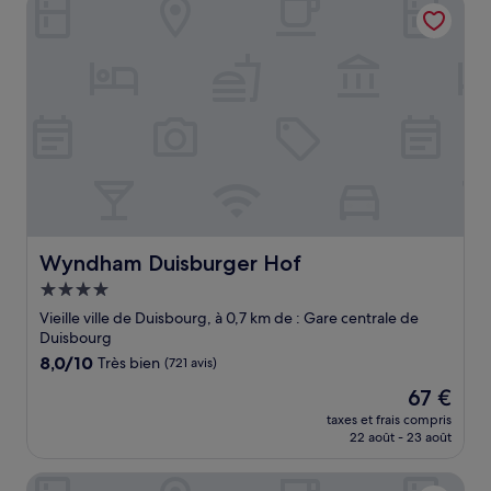
Wyndham Duisburger Hof
90 €
Wyndham Duisburger Hof
Wyndham Duisburger Hof
Hébergement
4.0 étoiles
Vieille ville de Duisbourg, à 0,7 km de : Gare centrale de
Duisbourg
8.0
8,0/10
Très bien
(721 avis)
sur
Le
67 €
10,
nouveau
Très
taxes et frais compris
prix
22 août - 23 août
bien,
est
(721 avis)
de
Mercure Hotel Duisburg City