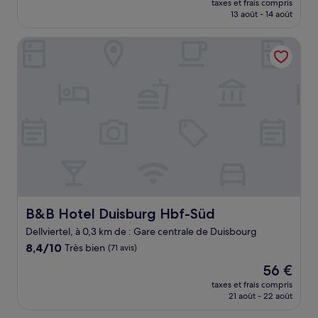
Bien,
taxes et frais compris
prix
13 août - 14 août
(71 avis)
est
de
B&B Hotel Duisburg Hbf-Süd
80 €
B&B Hotel Duisburg Hbf-Süd
B&B Hotel Duisburg Hbf-Süd
Dellviertel, à 0,3 km de : Gare centrale de Duisbourg
8.4
8,4/10
Très bien
(71 avis)
sur
Le
56 €
10,
nouveau
Très
taxes et frais compris
prix
21 août - 22 août
bien,
est
(71 avis)