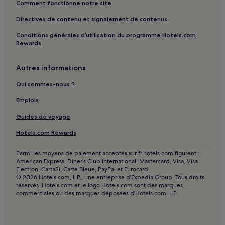
Comment fonctionne notre site
Seestern : Hôtels avec piscine à proximité
Directives de contenu et signalement de contenus
Seestern : Hôtels avec parking à proximité
Conditions générales d’utilisation du programme Hotels.com
Seestern : Appart’hôtels
Rewards
Seestern : Maison d’hôtes
Autres informations
Seestern : hôtels 4 étoiles
Seestern : Hôtels d’affaires à proximité
Qui sommes-nous ?
Seestern : Hôtels avec spa à proximité
Emplois
Hôtel de ville de Duisbourg : hôtels à proximité
Guides de voyage
Gare Oberhausen-Sterkrade : hôtels à proximité
Hotels.com Rewards
Théâtre d'Oberhausen : hôtels à proximité
Parmi les moyens de paiement acceptés sur fr.hotels.com figurent :
Gazomètre : hôtels à proximité
American Express, Diner’s Club International, Mastercard, Visa, Visa
Electron, CartaSi, Carte Bleue, PayPal et Eurocard.
Musée Aquarius : hôtels à proximité
© 2026 Hotels.com, L.P., une entreprise d’Expedia Group. Tous droits
réservés. Hotels.com et le logo Hotels.com sont des marques
Krefeld : hôtels Hôtels avec parking
commerciales ou des marques déposées d’Hotels.com, L.P.
Krefeld : hôtels Hôtels d’affaires
Duisbourg : hôtels Hôtels avec parking