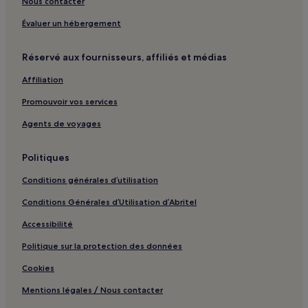
Nous contacter
Gare centrale d'Oberhausen : hôtels à proximité
Évaluer un hébergement
Gare centrale de Mülheim : hôtels à proximité
Essen : hôtels Hôtels avec parking
Réservé aux fournisseurs, affiliés et médias
Essen : hôtels Hôtels avec centre de fitness
Affiliation
Essen : hôtels Hôtels avec petit-déjeuner gratuit
Promouvoir vos services
Essen : hôtels Hôtels avec cuisine
Agents de voyages
Essen : hôtels Hôtels acceptant les animaux de compagnie
Essen : Appartement à louer
Politiques
Essen : Appart’hôtels
Conditions générales d’utilisation
Essen : hôtels Hôtels de luxe
Conditions Générales d’Utilisation d’Abritel
Essen : hôtels 3 étoiles
Accessibilité
Essen : hôtels 4 étoiles
Politique sur la protection des données
Essen : hôtels Hôtels d’affaires
Cookies
Essen : hôtels Hôtels LGBTQIA+ friendly
Mentions légales / Nous contacter
Essen : hôtels Hôtels familiaux