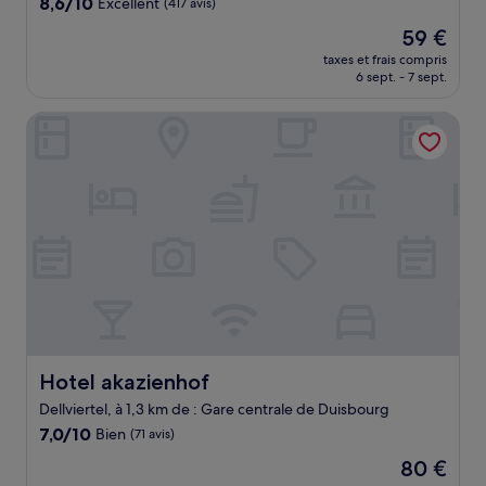
8.6
8,6/10
Excellent
(417 avis)
sur
Le
59 €
10,
nouveau
Excellent,
taxes et frais compris
prix
6 sept. - 7 sept.
(417 avis)
est
de
Hotel akazienhof
59 €
Hotel akazienhof
Hotel akazienhof
Dellviertel, à 1,3 km de : Gare centrale de Duisbourg
7.0
7,0/10
Bien
(71 avis)
sur
Le
80 €
10,
nouveau