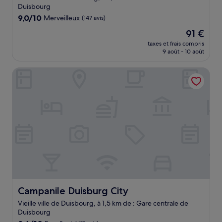
Duisbourg
9.0
9,0/10
Merveilleux
(147 avis)
sur
Le
91 €
10,
nouveau
Merveilleux,
taxes et frais compris
prix
9 août - 10 août
(147 avis)
est
de
Campanile Duisburg City
91 €
Campanile Duisburg City
Campanile Duisburg City
Vieille ville de Duisbourg, à 1,5 km de : Gare centrale de
Duisbourg