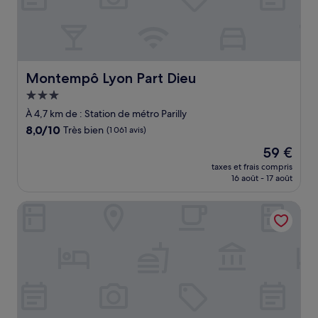
Montempô Lyon Part Dieu
Montempô Lyon Part Dieu
Hébergement
3.0 étoiles
À 4,7 km de : Station de métro Parilly
8.0
8,0/10
Très bien
(1 061 avis)
sur
Le
59 €
10,
nouveau
Très
taxes et frais compris
prix
16 août - 17 août
bien,
est
(1 061 avis)
de
Le Lumière
59 €