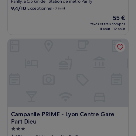
Parilly, à 0,5 km de : Station de métro Parilly
9.4
9,4/10
Exceptionnel
(3 avis)
sur
Le
55 €
10,
nouveau
Exceptionnel,
taxes et frais compris
prix
11 août - 12 août
(3 avis)
est
de
Campanile PRIME - Lyon Centre Gare Part Dieu
55 €
Campanile PRIME - Lyon Centre Gare Part Dieu
Campanile PRIME - Lyon Centre Gare
Part Dieu
Hébergement
3.0 étoiles