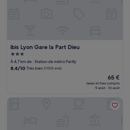
ibis Lyon Gare la Part Dieu
ibis Lyon Gare la Part Dieu
Hébergement
3.0 étoiles
À 4,7 km de : Station de métro Parilly
8.4
8,4/10
Très bien
(1 002 avis)
sur
Le
65 €
10,
nouveau
Très
taxes et frais compris
prix
9 août - 10 août
bien,
est
(1 002 avis)
de
Pullman Lyon
65 €