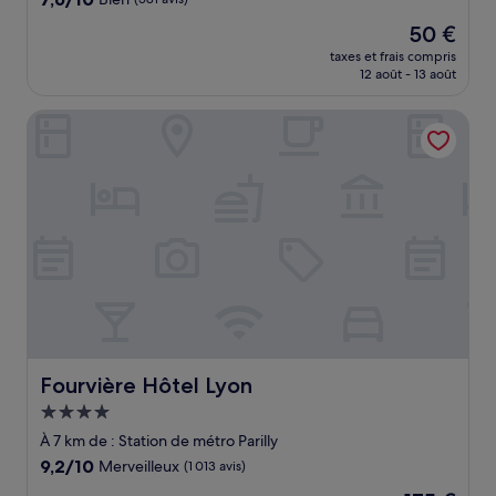
sur
Le
50 €
10,
nouveau
Bien,
taxes et frais compris
prix
12 août - 13 août
(581 avis)
est
de
Fourvière Hôtel Lyon
50 €
Fourvière Hôtel Lyon
Fourvière Hôtel Lyon
Hébergement
4.0 étoiles
À 7 km de : Station de métro Parilly
9.2
9,2/10
Merveilleux
(1 013 avis)
sur