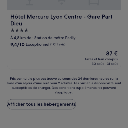
Hôtel Mercure Lyon Centre - Gare Part Dieu
Hôtel Mercure Lyon Centre - Gare Part
Dieu
Hébergement
4.0 étoiles
À 4,8 km de : Station de métro Parilly
9.4
9,4/10
Exceptionnel
(1 011 avis)
sur
Le
87 €
10,
nouveau
Exceptionnel,
taxes et frais compris
prix
30 août - 31 août
(1 011 avis)
est
de
87 €
Prix
Prix par nuit le plus bas trouvé au cours des 24 dernières heures sur la
base d’un séjour d’une nuit pour 2 adultes. Les prix et la disponibilité sont
par
susceptibles de changer. Des conditions supplémentaires peuvent
nuit
s’appliquer.
le
plus
Afficher tous les hébergements
bas
trouvé
au
cours
des