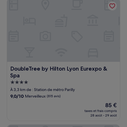
DoubleTree by Hilton Lyon Eurexpo & Spa
121 €
DoubleTree by Hilton Lyon Eurexpo & Spa
DoubleTree by Hilton Lyon Eurexpo &
Spa
Hébergement
4.0 étoiles
À 3,3 km de : Station de métro Parilly
9.0
9,0/10
Merveilleux
(815 avis)
sur
Le
85 €
10,
nouveau
Merveilleux,
taxes et frais compris
prix
28 août - 29 août
(815 avis)
est
de