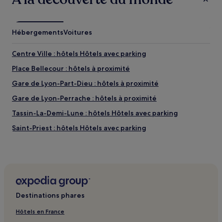
Hébergements
Voitures
Centre Ville : hôtels Hôtels avec parking
Place Bellecour : hôtels à proximité
Gare de Lyon-Part-Dieu : hôtels à proximité
Gare de Lyon-Perrache : hôtels à proximité
Tassin-La-Demi-Lune : hôtels Hôtels avec parking
Saint-Priest : hôtels Hôtels avec parking
Saint-Priest : hôtels
Station de métro Vaulx-en-Velin La Soie : hôtels à
proximité
Parc de la Tête d’or : hôtels à proximité
Destinations phares
Halle Tony Garnier : hôtels à proximité
Pac d'affaires de la Vallée de l'Ozon : Appart’hôtels
Hôtels en France