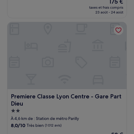
Le
175 €
10,
nouveau
Merveilleux,
taxes et frais compris
prix
23 août - 24 août
(1 013 avis)
est
de
Premiere Classe Lyon Centre - Gare Part Dieu
175 €
Premiere Classe Lyon Centre - Gare Part Dieu
Premiere Classe Lyon Centre - Gare Part
Dieu
Hébergement
2.0 étoiles
À 4,6 km de : Station de métro Parilly
8.0
8,0/10
Très bien
(1 012 avis)
sur
Le