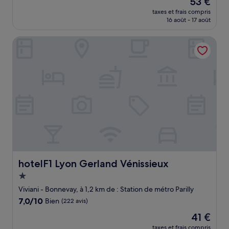
53 €
10,
nouveau
Très
taxes et frais compris
prix
16 août - 17 août
bien,
est
(1 012 avis)
de
hotelF1 Lyon Gerland Vénissieux
53 €
hotelF1 Lyon Gerland Vénissieux
hotelF1 Lyon Gerland Vénissieux
Hébergement
1.0 étoile
Viviani - Bonnevay, à 1,2 km de : Station de métro Parilly
7.0
7,0/10
Bien
(222 avis)
sur
Le
41 €
10,
nouveau
Bien,
taxes et frais compris