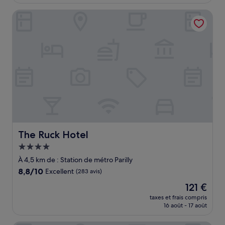
est
(1 326 avis)
de
The Ruck Hotel
56 €
The Ruck Hotel
The Ruck Hotel
Hébergement
4.0 étoiles
À 4,5 km de : Station de métro Parilly
8.8
8,8/10
Excellent
(283 avis)
sur
Le
121 €
10,
nouveau
Excellent,
taxes et frais compris
prix
16 août - 17 août
(283 avis)
est
de