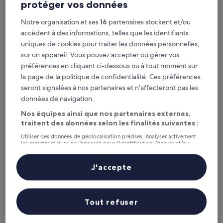
protéger vos données
Eklo Lyon Sud Eurexpo
Eklo Lyon Sud Eurexpo
Notre organisation et ses
16
partenaires stockent et/ou
Parilly, à 0,8 km de : Station de métro Parilly
accèdent à des informations, telles que les identifiants
8.2
8,2/10
Très bien
(462 avis)
uniques de cookies pour traiter les données personnelles,
sur
Le
54 €
sur un appareil. Vous pouvez accepter ou gérer vos
10,
nouveau
Très
préférences en cliquant ci-dessous ou à tout moment sur
taxes et frais compris
prix
12 août - 13 août
bien,
la page de la politique de confidentialité. Ces préférences
est
(462 avis)
seront signalées à nos partenaires et n’affecteront pas les
de
Bikube Coliving Hôtel - Lyon Centre Lumière
54 €
données de navigation.
Nos équipes ainsi que nos partenaires externes,
traitent des données selon les finalités suivantes :
Utiliser des données de géolocalisation précises. Analyser activement
les caractéristiques de l’appareil pour l’identification. Stocker et/ou
accéder à des informations sur un appareil. Publicités et contenu
personnalisés, mesure de performance des publicités et du contenu,
études d’audience et développement de services.
J'accepte
Liste de nos partenaires (fournisseurs)
Tout refuser
Bikube Coliving Hôtel - Lyon Centre Lumière
Bikube Coliving Hôtel - Lyon Centre