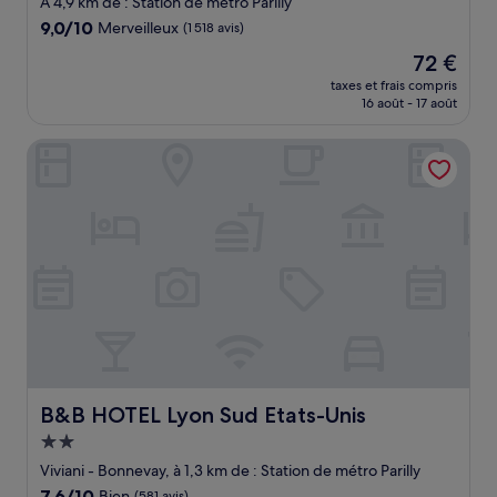
À 4,9 km de : Station de métro Parilly
9.0
9,0/10
Merveilleux
(1 518 avis)
sur
Le
72 €
10,
nouveau
Merveilleux,
taxes et frais compris
prix
16 août - 17 août
(1 518 avis)
est
de
B&B HOTEL Lyon Sud Etats-Unis
72 €
B&B HOTEL Lyon Sud Etats-Unis
B&B HOTEL Lyon Sud Etats-Unis
Hébergement
2.0 étoiles
Viviani - Bonnevay, à 1,3 km de : Station de métro Parilly
7.6
7,6/10
Bien
(581 avis)