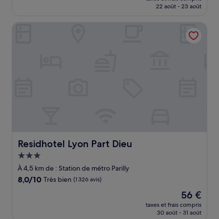
prix
22 août - 23 août
(222 avis)
est
de
Residhotel Lyon Part Dieu
41 €
Residhotel Lyon Part Dieu
Residhotel Lyon Part Dieu
Hébergement
3.0 étoiles
À 4,5 km de : Station de métro Parilly
8.0
8,0/10
Très bien
(1 326 avis)
sur
Le
56 €
10,
nouveau
Très
taxes et frais compris
prix
30 août - 31 août
bien,