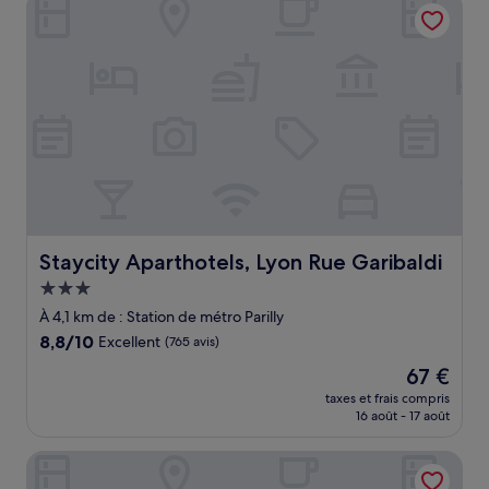
Staycity Aparthotels, Lyon Rue Garibaldi
85 €
Staycity Aparthotels, Lyon Rue Garibaldi
Staycity Aparthotels, Lyon Rue Garibaldi
Hébergement
3.0 étoiles
À 4,1 km de : Station de métro Parilly
8.8
8,8/10
Excellent
(765 avis)
sur
Le
67 €
10,
nouveau
Excellent,
taxes et frais compris
prix
16 août - 17 août
(765 avis)
est
de
Mama Shelter Lyon
67 €