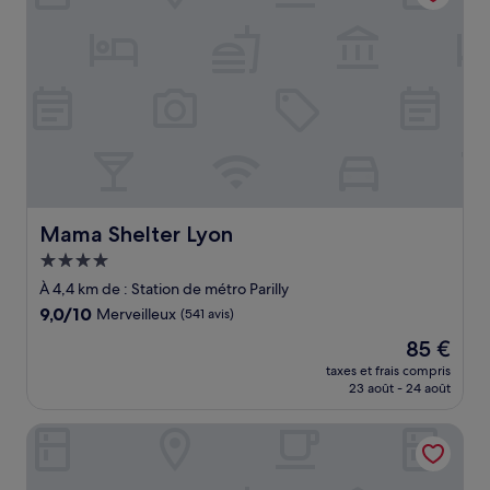
Mama Shelter Lyon
Mama Shelter Lyon
Hébergement
4.0 étoiles
À 4,4 km de : Station de métro Parilly
9.0
9,0/10
Merveilleux
(541 avis)
sur
Le
85 €
10,
nouveau
Merveilleux,
taxes et frais compris
prix
23 août - 24 août
(541 avis)
est
de
Appart'city Classic Lyon Part Dieu Villette
85 €