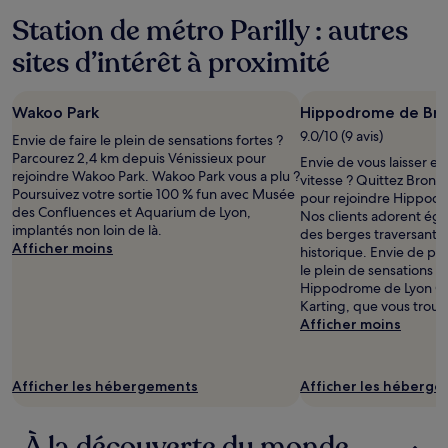
24 dernières
Station de métro Parilly : autres
heures
sur
sites d’intérêt à proximité
la
base
d’un
Wakoo Park
Hippodrome de Bron
séjour
d’une
9.0/10 (9 avis)
Envie de faire le plein de sensations fortes ?
nuit
Parcourez 2,4 km depuis Vénissieux pour
Envie de vous laisser env
pour
rejoindre Wakoo Park. Wakoo Park vous a plu ?
vitesse ? Quittez Bron e
2 adultes.
Poursuivez votre sortie 100 % fun avec Musée
pour rejoindre Hippodr
Les
des Confluences et Aquarium de Lyon,
Nos clients adorent éga
prix
implantés non loin de là.
des berges traversant c
et
Afficher moins
historique. Envie de plu
la
le plein de sensations f
disponibilité
Hippodrome de Lyon Ca
sont
Karting, que vous trouv
susceptibles
Afficher moins
de
changer.
Des
conditions
Afficher les hébergements
Afficher les héberg
supplémentaires
peuvent
À la découverte du monde
s’appliquer.