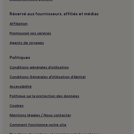
Lyon : hôtels Hôtels-boutiques
Caluire-Et-Cuire : hôtels Hôtels avec parking
Réservé aux fournisseurs, affiliés et médias
Meyzieu : hôtels Hôtels avec parking
Affiliation
Dardilly : hôtels Hôtels avec parking
Promouvoir vos services
Dardilly : hôtels Hôtels d’affaires
Agents de voyages
Vénissieux : hôtels Hôtels avec parking
Villeurbanne : hôtels Hôtels avec parking
Politiques
Bron : hôtels Hôtels avec parking
Conditions générales d’utilisation
Bron : hôtels 3 étoiles
Conditions Générales d’Utilisation d’Abritel
Bron : hôtels
Accessibilité
Vienne : hôtels Hôtels avec parking
Politique sur la protection des données
Vienne : hôtels Hôtels familiaux
Cookies
Hôpital privé Jean Mermoz : hôtels à proximité
Mentions légales / Nous contacter
Arrêt de tram Manufacture - Montluc : hôtels à proximité
Comment fonctionne notre site
Arrêt de tram Essarts - Laennec : hôtels à proximité