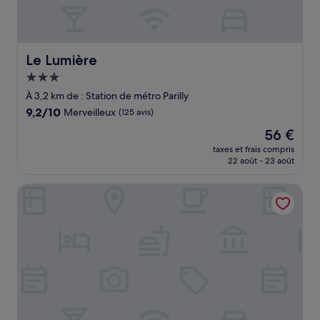
Le Lumière
Le Lumière
Hébergement
3.0 étoiles
À 3,2 km de : Station de métro Parilly
9.2
9,2/10
Merveilleux
(125 avis)
sur
Le
56 €
10,
nouveau
Merveilleux,
taxes et frais compris
prix
22 août - 23 août
(125 avis)
est
de
Hôtel Mercure Lyon Centre - Gare Part Dieu
56 €