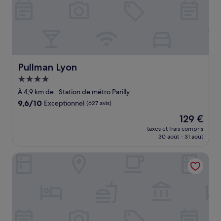
Pullman Lyon
Pullman Lyon
Hébergement
4.0 étoiles
À 4,9 km de : Station de métro Parilly
9.6
9,6/10
Exceptionnel
(627 avis)
sur
Le
129 €
10,
nouveau
Exceptionnel,
taxes et frais compris
prix
30 août - 31 août
(627 avis)
est
de
Montempô Lyon Part Dieu
129 €