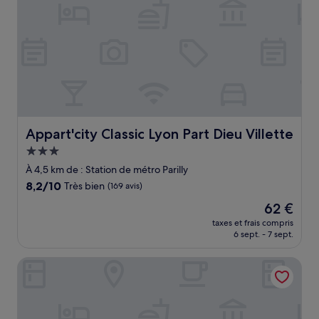
Appart'city Classic Lyon Part Dieu Villette
Appart'city Classic Lyon Part Dieu Villette
Hébergement
3.0 étoiles
À 4,5 km de : Station de métro Parilly
8.2
8,2/10
Très bien
(169 avis)
sur
Le
62 €
10,
nouveau
Très
taxes et frais compris
prix
6 sept. - 7 sept.
bien,
est
(169 avis)
de
ibis Lyon Gare la Part Dieu
62 €