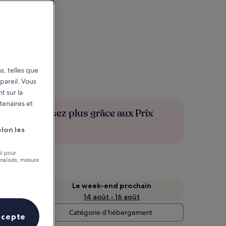
s, telles que
pareil. Vous
t sur la
tenaires et
Économisez plus grâce aux Prix
membres
lon les
il pour
nnalisés, mesure
Le week-end prochain
14 août - 16 août
Catégorie d’hébergement
ccepte