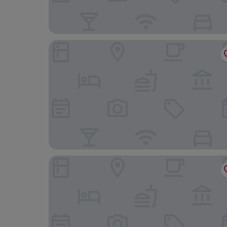
Madame C
Hotel & Spa Le Bouclier D'Or