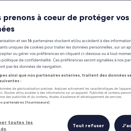
 prenons à coeur de protéger vos
nées
nisation et ses
16
partenaires stockent et/ou accèdent à des information
fiants uniques de cookies pour traiter les données personnelles, sur un ap
cepter ou gérer vos préférences en cliquant ci-dessous ou à tout momen
 politique de confidentialité. Ces préférences seront signalées à nos par
as
Gagnez des récompenses pour
ont pas les données de navigation.
chaque nuit séjournée
pes ainsi que nos partenaires externes, traitent des données se
 suivantes :
 données de géolocalisation précises. Analyser activement les caractéristiques de l’appare
tion. Stocker et/ou accéder à des informations sur un appareil. Publicités et contenu perso
ce des publicités et du contenu, études d’audience et développement de services.
os partenaires (fournisseurs)
Demain
Ce week-end
8 août - 9 août
7 août - 9 août
her toutes les
Prix (croissant)
Distance
Tout refuser
J'a
tés