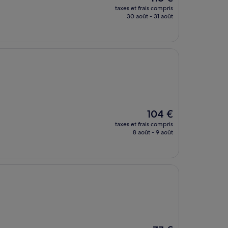
nouveau
taxes et frais compris
prix
30 août - 31 août
est
de
118 €
Le
104 €
nouveau
taxes et frais compris
prix
8 août - 9 août
est
de
104 €