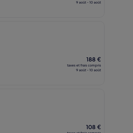
prix
9 août - 10 août
est
de
121 €
Le
188 €
nouveau
taxes et frais compris
prix
9 août - 10 août
est
de
188 €
Le
108 €
nouveau