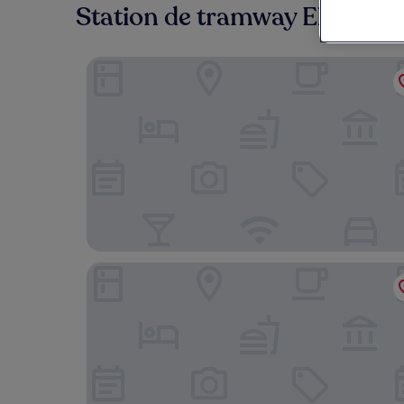
Station de tramway Elsau : où
Hotel des Vosges, BW Premier Collection
HOTEL SAINT AUGUSTIN