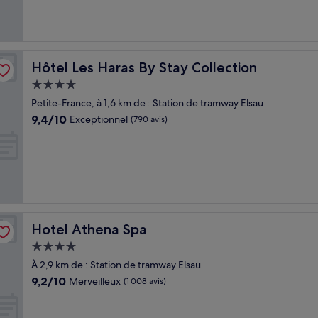
(36 avis)
Hôtel Les Haras By Stay Collection
Hôtel Les Haras By Stay Collection
Hébergement
4.0 étoiles
Petite-France, à 1,6 km de : Station de tramway Elsau
9.4
9,4/10
Exceptionnel
(790 avis)
sur
10,
Exceptionnel,
(790 avis)
Hotel Athena Spa
Hotel Athena Spa
Hébergement
4.0 étoiles
À 2,9 km de : Station de tramway Elsau
9.2
9,2/10
Merveilleux
(1 008 avis)
sur
10,