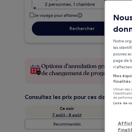
2 personnes, 1 chambre
Nous
Je voyage pour affaires
don
Rechercher
Notre orga
les identi
pouvez ac
page de la
Options d’annulation gratuite en c
n’affecter
de changement de programme
Nos équi
finalités
Utiliser des
l’identifica
Consultez les prix pour ces dates
de performan
Liste de n
Ce soir
7 août - 8 août
Affic
Recommandés
finali