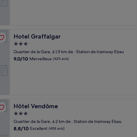
Merveilleux,
(525 avis)
Hotel Graffalgar
Hotel Graffalgar
Hébergement
3.0 étoiles
Quartier de la Gare, à 1,9 km de : Station de tramway Elsau
9.0
9,0/10
Merveilleux
(425 avis)
sur
10,
Merveilleux,
(425 avis)
Hôtel Vendôme
Hôtel Vendôme
Hébergement
3.0 étoiles
Quartier de la Gare, à 2 km de : Station de tramway Elsau
8.8
8,8/10
Excellent
(458 avis)
sur