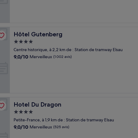
Exceptionnel,
(255 avis)
Hôtel Gutenberg
Hôtel Gutenberg
Hébergement
4.0 étoiles
Centre historique, à 2,2 km de : Station de tramway Elsau
9.0
9,0/10
Merveilleux
(1 002 avis)
sur
10,
Merveilleux,
(1 002 avis)
Hotel Du Dragon
Hotel Du Dragon
Hébergement
4.0 étoiles
Petite-France, à 1,9 km de : Station de tramway Elsau
9.0
9,0/10
Merveilleux
(525 avis)
sur
10,