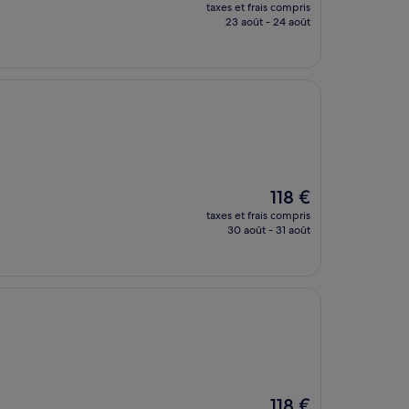
nouveau
taxes et frais compris
prix
23 août - 24 août
est
de
143 €
Le
118 €
nouveau
taxes et frais compris
prix
30 août - 31 août
est
de
118 €
Le
118 €