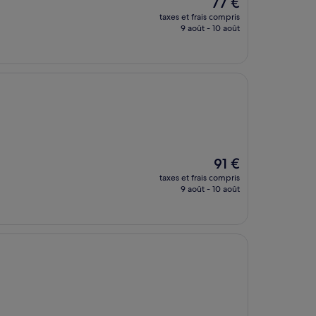
Le
77 €
nouveau
taxes et frais compris
prix
9 août - 10 août
est
de
77 €
Le
91 €
nouveau
taxes et frais compris
prix
9 août - 10 août
est
de
91 €