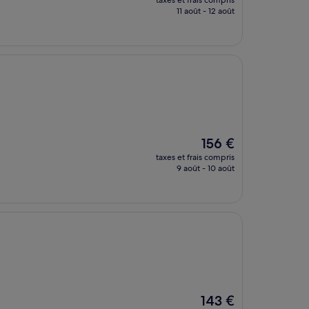
taxes et frais compris
prix
11 août - 12 août
est
de
108 €
Le
156 €
nouveau
taxes et frais compris
prix
9 août - 10 août
est
de
156 €
Le
143 €