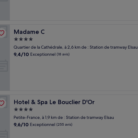
Merveilleux,
(1 008 avis)
Madame C
Madame C
Hébergement
4.0 étoiles
Quartier de la Cathédrale, à 2,6 km de : Station de tramway Elsau
9.4
9,4/10
Exceptionnel
(18 avis)
sur
10,
Exceptionnel,
(18 avis)
Hotel & Spa Le Bouclier D'Or
Hotel & Spa Le Bouclier D'Or
Hébergement
4.0 étoiles
Petite-France, à 1,9 km de : Station de tramway Elsau
9.6
9,6/10
Exceptionnel
(255 avis)
sur
10,