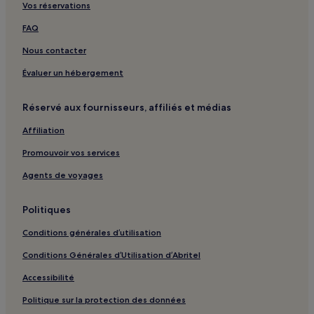
Vos réservations
Belluno : hôtels Hôtels d’affaires
FAQ
Belluno : hôtels
Nous contacter
Ponte nelle Alpi : hôtels
Lac de Santa Croce : Maisons de campagne
Évaluer un hébergement
Follina : hôtels Hôtels avec parking
Réservé aux fournisseurs, affiliés et médias
Follina : hôtels Hôtels avec petit-déjeuner gratuit
Affiliation
Vignoble du Prosecco di Conegliano - Valdobbiadene :
hôtels Hôtels avec Wi-Fi
Promouvoir vos services
Lac de Santa Croce : Appartement à louer
Agents de voyages
Politiques
Conditions générales d’utilisation
Conditions Générales d’Utilisation d’Abritel
Accessibilité
Politique sur la protection des données