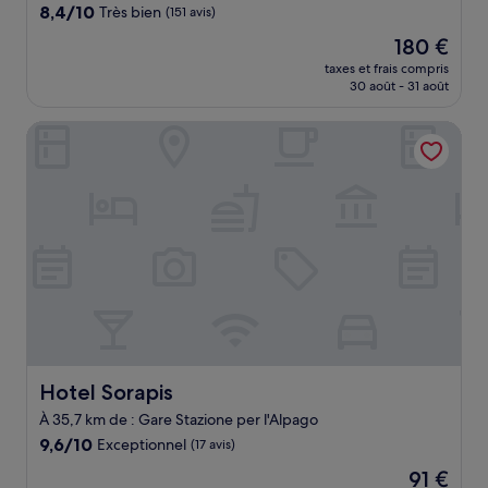
8.4
8,4/10
Très bien
(151 avis)
sur
Le
180 €
10,
nouveau
Très
taxes et frais compris
prix
30 août - 31 août
bien,
est
(151 avis)
de
Hotel Sorapis
180 €
Hotel Sorapis
Hotel Sorapis
À 35,7 km de : Gare Stazione per l'Alpago
9.6
9,6/10
Exceptionnel
(17 avis)
sur
Le
91 €
10,