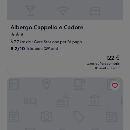
Albergo Cappello e Cadore
Albergo Cappello e Cadore
Hébergement
3.0 étoiles
À 7,7 km de : Gare Stazione per l'Alpago
8.2
8,2/10
Très bien
(291 avis)
sur
Le
122 €
10,
nouveau
Très
taxes et frais compris
prix
10 août - 11 août
bien,
est
(291 avis)
de
Hotel Alaska Cortina
122 €