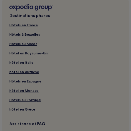
Gare de Santa Croce del Lago : hôtels à proximité
Destinations phares
Molini : hôtels
Rua : hôtels
Hôtels en France
Santa Croce : hôtels
Hôtels à Bruxelles
Navenze : hôtels
Hôtels au Maroc
Chies : hôtels
Hôtel en Royaume-Uni
Vittorio Veneto : hôtels Hôtels avec parking
hôtel en Italie
Vittorio Veneto : hôtels Hôtels avec petit-déjeuner gratuit
hôtel en Autriche
Vittorio Veneto : Chambres d’hôtes
Hôtels en Espagne
Vittorio Veneto : hôtels Hôtels d’affaires
hôtel en Monaco
Belluno : hôtels Hôtels avec parking
Hôtels au Portugal
Belluno : hôtels Hôtels avec petit-déjeuner gratuit
hôtel en Grèce
Belluno : hôtels Hôtels acceptant les animaux de
compagnie
Assistance et FAQ
Belluno : Chambres d’hôtes