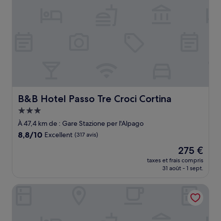
B&B Hotel Passo Tre Croci Cortina
B&B Hotel Passo Tre Croci Cortina
Hébergement
3.0 étoiles
À 47,4 km de : Gare Stazione per l'Alpago
8.8
8,8/10
Excellent
(317 avis)
sur
Le
275 €
10,
nouveau
Excellent,
taxes et frais compris
prix
31 août - 1 sept.
(317 avis)
est
de
Hotel Tofana Cortina
275 €