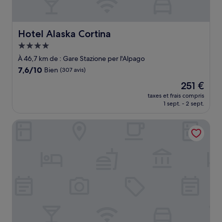
Hotel Alaska Cortina
Hotel Alaska Cortina
Hébergement
4.0 étoiles
À 46,7 km de : Gare Stazione per l'Alpago
7.6
7,6/10
Bien
(307 avis)
sur
Le
251 €
10,
nouveau
Bien,
taxes et frais compris
prix
1 sept. - 2 sept.
(307 avis)
est
de
Grand Hotel Misurina
251 €