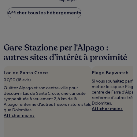
s’appliquer.
le
plus
Afficher tous les hébergements
bas
trouvé
au
cours
des
24 dernières
Gare Stazione per l'Alpago :
heures
sur
autres sites d’intérêt à proximité
la
base
d’un
Lac de Santa Croce
Plage Baywatch
séjour
d’une
9.0/10 (18 avis)
Si vous souhaitez parfa
nuit
mettez le cap sur Plage
Quittez Alpago et son centre-ville pour
pour
centre de Farra d'Alpag
découvrir Lac de Santa Croce, une curiosité
2 adultes.
renferme d'autres trésor
sympa située à seulement 2,6 km de là.
Les
Dolomites.
Alpago renferme d'autres trésors naturels tels
prix
Afficher moins
que Dolomites.
et
Afficher moins
la
disponibilité
sont
susceptibles