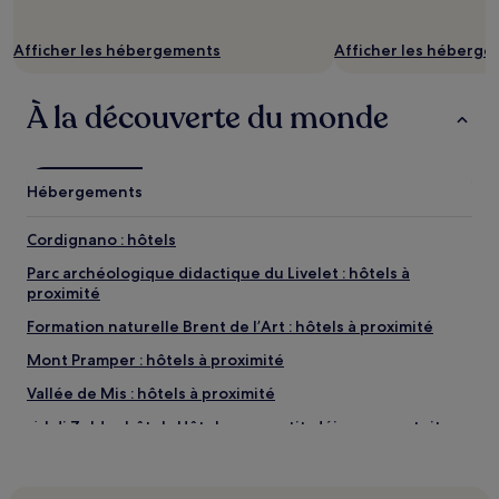
de
changer.
Des
Afficher les hébergements
Afficher les héberg
conditions
supplémentaires
À la découverte du monde
peuvent
s’appliquer.
Hébergements
Cordignano : hôtels
Parc archéologique didactique du Livelet : hôtels à
proximité
Formation naturelle Brent de l’Art : hôtels à proximité
Mont Pramper : hôtels à proximité
Vallée de Mis : hôtels à proximité
Val di Zoldo : hôtels Hôtels avec petit-déjeuner gratuit
Anzano : hôtels
Gare d'Orsago : hôtels à proximité