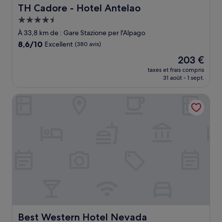
TH Cadore - Hotel Antelao
TH Cadore - Hotel Antelao
Hébergement
4.5 étoiles
À 33,8 km de : Gare Stazione per l'Alpago
8.6
8,6/10
Excellent
(380 avis)
sur
Le
203 €
10,
nouveau
Excellent,
taxes et frais compris
prix
31 août - 1 sept.
(380 avis)
est
de
Best Western Hotel Nevada
203 €
Best Western Hotel Nevada
Best Western Hotel Nevada