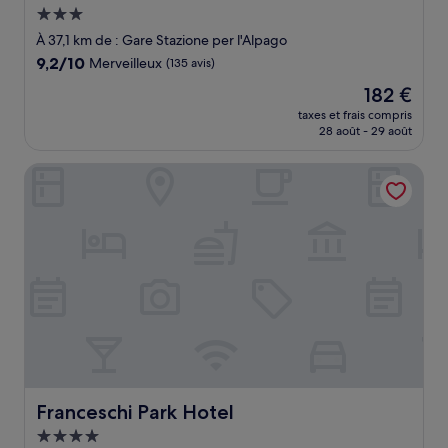
Hébergement
3.0 étoiles
À 37,1 km de : Gare Stazione per l'Alpago
9.2
9,2/10
Merveilleux
(135 avis)
sur
Le
182 €
10,
nouveau
Merveilleux,
taxes et frais compris
prix
28 août - 29 août
(135 avis)
est
de
Franceschi Park Hotel
182 €
Franceschi Park Hotel
Franceschi Park Hotel
Hébergement