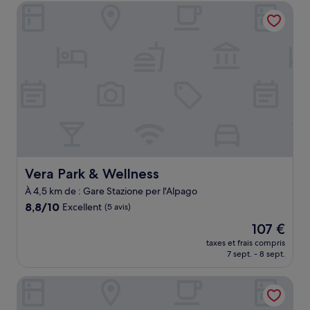
de
Vera Park & Wellness
141 €
Vera Park & Wellness
Vera Park & Wellness
À 4,5 km de : Gare Stazione per l'Alpago
8.8
8,8/10
Excellent
(5 avis)
sur
Le
107 €
10,
nouveau
Excellent,
taxes et frais compris
prix
7 sept. - 8 sept.
(5 avis)
est
de
B&B Hotel Passo Tre Croci Cortina
107 €