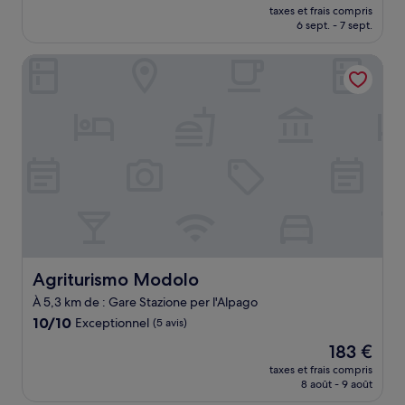
nouveau
Exceptionnel,
taxes et frais compris
prix
6 sept. - 7 sept.
(17 avis)
est
de
Agriturismo Modolo
91 €
Agriturismo Modolo
Agriturismo Modolo
À 5,3 km de : Gare Stazione per l'Alpago
10.0
10/10
Exceptionnel
(5 avis)
sur
Le
183 €
10,
nouveau
Exceptionnel,
taxes et frais compris
prix
8 août - 9 août
(5 avis)
est