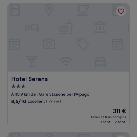
de
Hotel Serena
183 €
Hotel Serena
Hotel Serena
Hébergement
3.0 étoiles
À 45,9 km de : Gare Stazione per l'Alpago
8.6
8,6/10
Excellent
(179 avis)
sur
Le
311 €
10,
nouveau
Excellent,
taxes et frais compris
prix
1 sept. - 2 sept.
(179 avis)
est
de
Ht TEA San Pellegrino