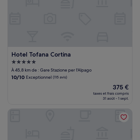
Hotel Tofana Cortina
Hotel Tofana Cortina
Hébergement
5.0 étoiles
À 45,8 km de : Gare Stazione per l'Alpago
10.0
10/10
Exceptionnel
(115 avis)
sur
Le
375 €
10,
nouveau
Exceptionnel,
taxes et frais compris
prix
31 août - 1 sept.
(115 avis)
est
de
Albergo Delle Alpi
375 €