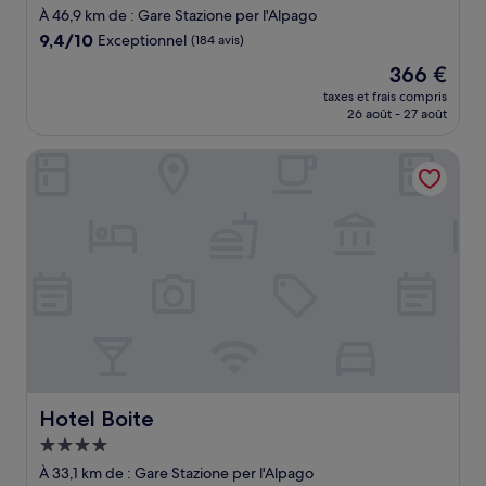
4.0 étoiles
À 46,9 km de : Gare Stazione per l'Alpago
9.4
9,4/10
Exceptionnel
(184 avis)
sur
Le
366 €
10,
nouveau
Exceptionnel,
taxes et frais compris
prix
26 août - 27 août
(184 avis)
est
de
Hotel Boite
366 €
Hotel Boite
Hotel Boite
Hébergement
4.0 étoiles
À 33,1 km de : Gare Stazione per l'Alpago