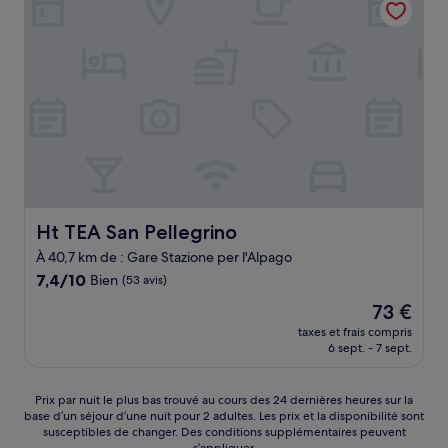
311 €
Ht TEA San Pellegrino
Ht TEA San Pellegrino
À 40,7 km de : Gare Stazione per l'Alpago
7.4
7,4/10
Bien
(53 avis)
sur
Le
73 €
10,
nouveau
Bien,
taxes et frais compris
prix
6 sept. - 7 sept.
(53 avis)
est
de
73 €
Prix
Prix par nuit le plus bas trouvé au cours des 24 dernières heures sur la
base d’un séjour d’une nuit pour 2 adultes. Les prix et la disponibilité sont
par
susceptibles de changer. Des conditions supplémentaires peuvent
nuit