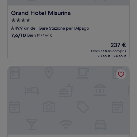
Grand Hotel Misurina
Grand Hotel Misurina
Hébergement
4.0 étoiles
À 49,9 km de : Gare Stazione per l'Alpago
7.6
7,6/10
Bien
(377 avis)
sur
Le
237 €
10,
nouveau
Bien,
taxes et frais compris
prix
23 août - 24 août
(377 avis)
est
de
TH Cadore - Hotel Antelao
237 €