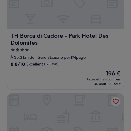
TH Borca di Cadore - Park Hotel Des Dolomites
TH Borca di Cadore - Park Hotel Des
Dolomites
Hébergement
4.0 étoiles
À 35,3 km de : Gare Stazione per l'Alpago
8.8
8,8/10
Excellent
(123 avis)
sur
Le
196 €
10,
nouveau
Excellent,
taxes et frais compris
prix
30 août - 31 août
(123 avis)
est
de
Rosapetra Spa Resort
196 €