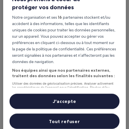
Hébergement
protéger vos données
2.0 étoiles
À 0,6 km de : Gare Stazione per l'Alpago
Notre organisation et ses
16
partenaires stockent et/ou
9.0
9,0/10
Merveilleux
(17 avis)
accèdent à des informations, telles que les identifiants
sur
Le
87 €
10,
uniques de cookies pour traiter les données personnelles,
nouveau
Merveilleux,
taxes et frais compris
sur un appareil. Vous pouvez accepter ou gérer vos
prix
11 août - 12 août
(17 avis)
préférences en cliquant ci-dessous ou à tout moment sur
est
de
la page de la politique de confidentialité. Ces préférences
Agriturismo Coi de Pera
87 €
seront signalées à nos partenaires et n’affecteront pas les
données de navigation.
Nos équipes ainsi que nos partenaires externes,
traitent des données selon les finalités suivantes :
Utiliser des données de géolocalisation précises. Analyser activement
les caractéristiques de l’appareil pour l’identification. Stocker et/ou
accéder à des informations sur un appareil. Publicités et contenu
personnalisés, mesure de performance des publicités et du contenu,
études d’audience et développement de services.
J'accepte
Liste de nos partenaires (fournisseurs)
Agriturismo Coi de Pera
Agriturismo Coi de Pera
Tout refuser
À 1,3 km de : Gare Stazione per l'Alpago