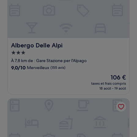
Albergo Delle Alpi
Albergo Delle Alpi
Hébergement
3.0 étoiles
À 7,8 km de : Gare Stazione per l'Alpago
9.0
9,0/10
Merveilleux
(155 avis)
sur
Le
106 €
10,
nouveau
Merveilleux,
taxes et frais compris
prix
18 août - 19 août
(155 avis)
est
de
TH Borca di Cadore - Park Hotel Des Dolomites
106 €