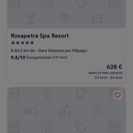
Rosapetra Spa Resort
Rosapetra Spa Resort
Hébergement
5.0 étoiles
À 44,2 km de : Gare Stazione per l'Alpago
9.4
9,4/10
Exceptionnel
(227 avis)
sur
Le
628 €
10,
nouveau
Exceptionnel,
taxes et frais compris
prix
23 août - 24 août
(227 avis)
est
de
Albergo Cappello e Cadore
628 €