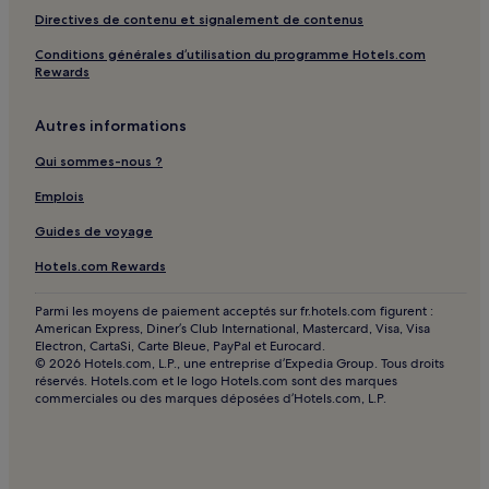
Exploratorium : hôtels à proximité
Directives de contenu et signalement de contenus
Mexican Museum : hôtels à proximité
Conditions générales d’utilisation du programme Hotels.com
Rewards
Mission Dolores : hôtels
Pier 39 : hôtels à proximité
Autres informations
San Francisco Museum of Modern Art : hôtels à proximité
Qui sommes-nous ?
Yerba Buena Center for the Performing Arts : hôtels à
Emplois
proximité
Guides de voyage
Lombard Street : hôtels à proximité
Hotels.com Rewards
U.s. Mint : hôtels à proximité
Pacific Heights : hôtels
Parmi les moyens de paiement acceptés sur fr.hotels.com figurent :
American Express, Diner’s Club International, Mastercard, Visa, Visa
Centre-Ville de San Francisco : hôtels
Electron, CartaSi, Carte Bleue, PayPal et Eurocard.
© 2026 Hotels.com, L.P., une entreprise d’Expedia Group. Tous droits
Children's Creativity Museum : hôtels à proximité
réservés. Hotels.com et le logo Hotels.com sont des marques
commerciales ou des marques déposées d’Hotels.com, L.P.
Hyde Street Pier : hôtels à proximité
North Beach Museum : hôtels à proximité
Tattoo Art Museum : hôtels à proximité