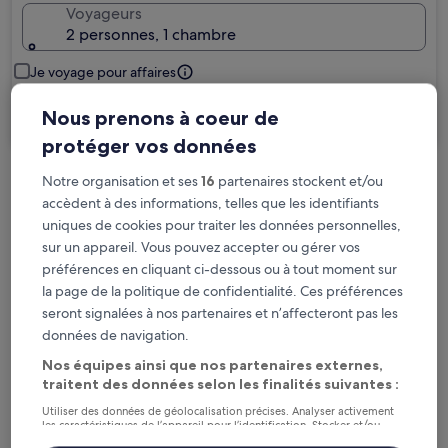
Voyageurs
2 personnes, 1 chambre
Je voyage pour affaires
Nous prenons à coeur de
Rechercher
protéger vos données
Notre organisation et ses
16
partenaires stockent et/ou
Options d’annulation gratuite en cas de
accèdent à des informations, telles que les identifiants
changement de programme
uniques de cookies pour traiter les données personnelles,
sur un appareil. Vous pouvez accepter ou gérer vos
Gagnez des récompenses pour chaque
préférences en cliquant ci-dessous ou à tout moment sur
nuit séjournée
la page de la politique de confidentialité. Ces préférences
seront signalées à nos partenaires et n’affecteront pas les
données de navigation.
Économisez plus grâce aux Prix membres
Nos équipes ainsi que nos partenaires externes,
traitent des données selon les finalités suivantes :
Utiliser des données de géolocalisation précises. Analyser activement
Consultez les prix pour ces dates
les caractéristiques de l’appareil pour l’identification. Stocker et/ou
accéder à des informations sur un appareil. Publicités et contenu