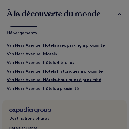
Union Street : les choses à voir et activités
à proximité
À la découverte du monde
Union Street : les choses à voir à proximité
Pier 39
Hébergements
Centre des congrès Moscone
Stade de baseball Oracle Park
Van Ness Avenue : Hôtels avec parking à proximité
Golden Gate Bridge
Lombard Street
Van Ness Avenue : Motels
Union Street : les activités à proximité
Van Ness Avenue : hôtels 4 étoiles
Chestnut Street
Van Ness Avenue : Hôtels historiques à proximité
Fort Mason
Van Ness Avenue : Hôtels-boutiques à proximité
Presidio Theater (cinéma)
Ghirardelli Chocolate Experience
Van Ness Avenue : hôtels à proximité
Ghirardelli Square
Haight Street : hôtels à proximité
Peace Pagoda : hôtels à proximité
Hôtel Westin St Francis Hotel Glass Elevators : hôtels à
Destinations phares
proximité
Dragon's Gate : hôtels à proximité
Hôtels en France