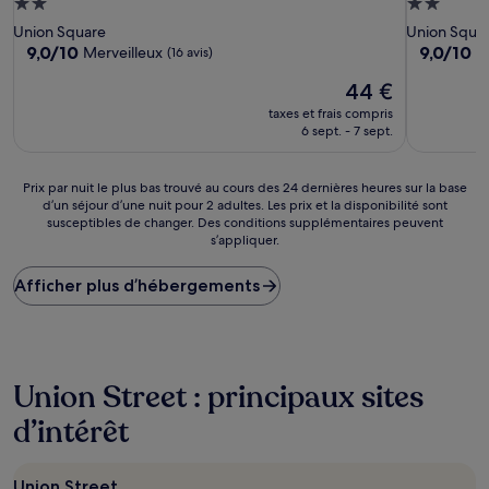
Hébergement
Hébergem
2.0 étoiles
2.0 étoiles
Union Square
Union Squa
9.0
9.0
9,0/10
9,0/10
Merveilleux
M
(16 avis)
sur
sur
Le
44 €
10,
10,
nouveau
Merveilleux,
Merveilleu
taxes et frais compris
prix
(16 avis)
(459 avis)
6 sept. - 7 sept.
est
de
44 €
Prix
Prix par nuit le plus bas trouvé au cours des 24 dernières heures sur la base
d’un séjour d’une nuit pour 2 adultes. Les prix et la disponibilité sont
par
susceptibles de changer. Des conditions supplémentaires peuvent
nuit
s’appliquer.
le
plus
Afficher plus d’hébergements
bas
trouvé
au
cours
des
24 dernières
Union Street : principaux sites
heures
d’intérêt
sur
la
base
d’un
Union Street