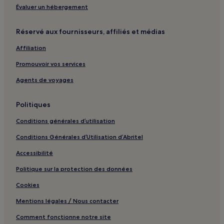
Évaluer un hébergement
Transamerica Pyramid : hôtels à proximité
Sonoma : Chambres d’hôtes
Réservé aux fournisseurs, affiliés et médias
San Francisco : hôtels Hôtels avec parking
Affiliation
San Francisco : hôtels Hôtels avec petit-déjeuner gratuit
Promouvoir vos services
San Francisco : hôtels Hôtels acceptant les animaux de
Agents de voyages
compagnie
San Francisco : Chambres d’hôtes
Politiques
San Francisco : hôtels Hôtels pour faire du shopping
Conditions générales d’utilisation
Napa : Complexes hôteliers
Conditions Générales d’Utilisation d’Abritel
Napa : Chambres d’hôtes
Accessibilité
Vallejo : Gîtes
Politique sur la protection des données
Oakland : Gîtes
Cookies
Concord : Appartement à louer
Mentions légales / Nous contacter
555 California Street : hôtels à proximité
Comment fonctionne notre site
Contemporary Jewish Museum : hôtels à proximité