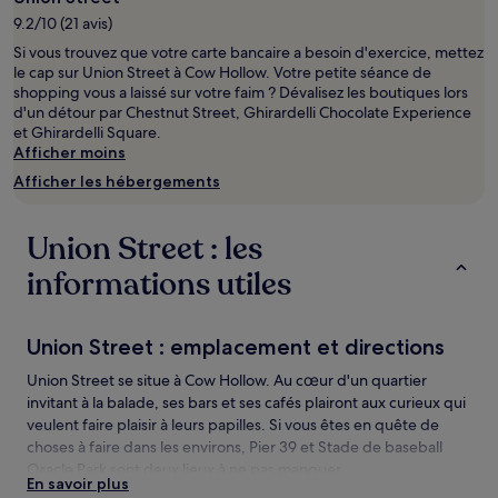
séjour
9.2/10 (21 avis)
d’une
Si vous trouvez que votre carte bancaire a besoin d'exercice, mettez
nuit
le cap sur Union Street à Cow Hollow. Votre petite séance de
pour
shopping vous a laissé sur votre faim ? Dévalisez les boutiques lors
2 adultes.
d'un détour par Chestnut Street, Ghirardelli Chocolate Experience
Les
et Ghirardelli Square.
prix
Afficher moins
et
la
Afficher les hébergements
disponibilité
sont
susceptibles
Union Street : les
de
changer.
informations utiles
Des
conditions
supplémentaires
Union Street : emplacement et directions
peuvent
s’appliquer.
Union Street se situe à Cow Hollow. Au cœur d'un quartier
invitant à la balade, ses bars et ses cafés plairont aux curieux qui
veulent faire plaisir à leurs papilles. Si vous êtes en quête de
choses à faire dans les environs, Pier 39 et Stade de baseball
Oracle Park sont deux lieux à ne pas manquer.
En savoir plus