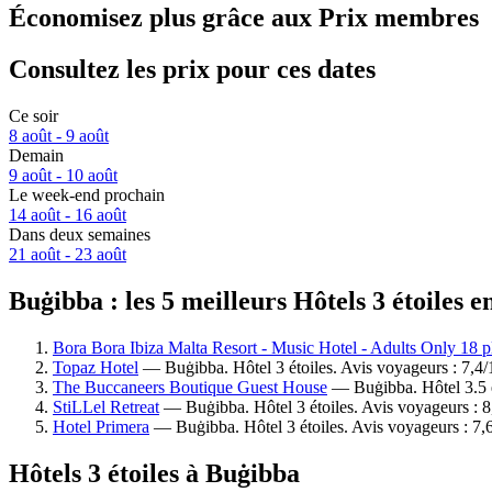
Économisez plus grâce aux Prix membres
Consultez les prix pour ces dates
Ce soir
8 août - 9 août
Demain
9 août - 10 août
Le week-end prochain
14 août - 16 août
Dans deux semaines
21 août - 23 août
Buġibba : les 5 meilleurs Hôtels 3 étoiles e
Bora Bora Ibiza Malta Resort - Music Hotel - Adults Only 18 p
Topaz Hotel
— Buġibba. Hôtel 3 étoiles. Avis voyageurs : 7,4
The Buccaneers Boutique Guest House
— Buġibba. Hôtel 3.5 é
StiLLel Retreat
— Buġibba. Hôtel 3 étoiles. Avis voyageurs : 8
Hotel Primera
— Buġibba. Hôtel 3 étoiles. Avis voyageurs : 7
Hôtels 3 étoiles à Buġibba