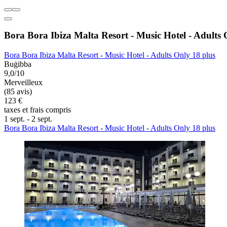
Bora Bora Ibiza Malta Resort - Music Hotel - Adults 
Bora Bora Ibiza Malta Resort - Music Hotel - Adults Only 18 plus
Buġibba
9,0/10
Merveilleux
(85 avis)
123 €
taxes et frais compris
1 sept. - 2 sept.
Bora Bora Ibiza Malta Resort - Music Hotel - Adults Only 18 plus