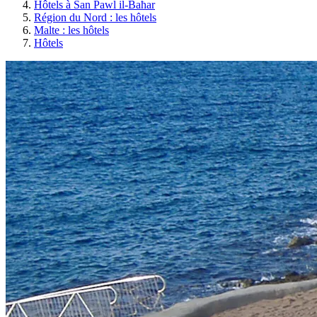
Hôtels à San Pawl il-Baħar
Région du Nord : les hôtels
Malte : les hôtels
Hôtels