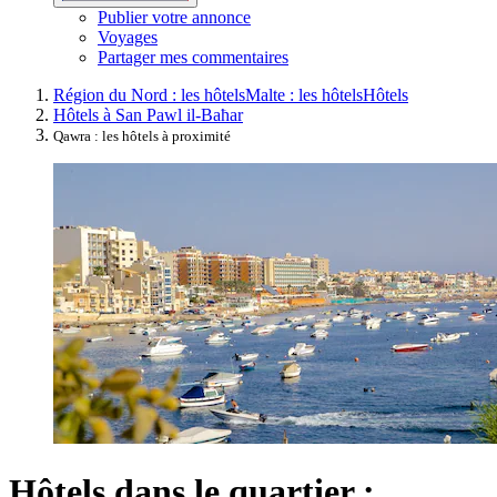
Publier votre annonce
Voyages
Partager mes commentaires
Région du Nord : les hôtels
Malte : les hôtels
Hôtels
Hôtels à San Pawl il-Baħar
Qawra : les hôtels à proximité
Hôtels dans le quartier :