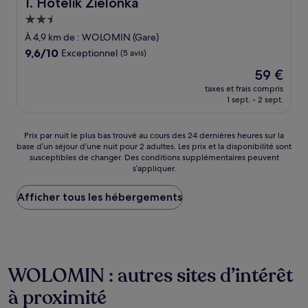
Hotelik Zielonka
1. Hotelik Zielonka
Hébergement
2.5 étoiles
À 4,9 km de : WOLOMIN (Gare)
9.6
9,6/10
Exceptionnel
(5 avis)
sur
Le
59 €
10,
nouveau
Exceptionnel,
taxes et frais compris
prix
1 sept. - 2 sept.
(5 avis)
est
de
59 €
Prix
Prix par nuit le plus bas trouvé au cours des 24 dernières heures sur la
base d’un séjour d’une nuit pour 2 adultes. Les prix et la disponibilité sont
par
susceptibles de changer. Des conditions supplémentaires peuvent
nuit
s’appliquer.
le
plus
Afficher tous les hébergements
bas
trouvé
au
cours
des
24 dernières
WOLOMIN : autres sites d’intérêt
heures
sur
à proximité
la