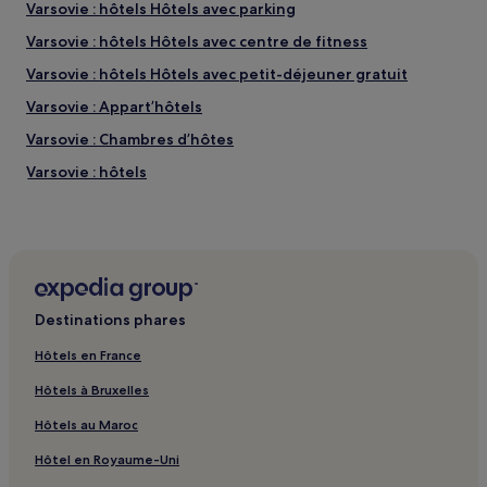
Varsovie : hôtels Hôtels avec parking
Varsovie : hôtels Hôtels avec centre de fitness
Varsovie : hôtels Hôtels avec petit-déjeuner gratuit
Varsovie : Appart’hôtels
Varsovie : Chambres d’hôtes
Varsovie : hôtels
Zakręt : hôtels
Okuniew : hôtels
Musée du théâtre : hôtels à proximité
Musée de l'Indépendance : hôtels à proximité
Destinations phares
Théâtre polonais de Varsovie : hôtels à proximité
Hôtels en France
Galeria Art : hôtels à proximité
Hôtels à Bruxelles
Plage fluviale au bord de la Vistule : Hôtels avec parking à
proximité
Hôtels au Maroc
Centre de Bureaux et de Conférences : hôtels à proximité
Hôtel en Royaume-Uni
Musée d'Histoire de Varsovie : hôtels à proximité