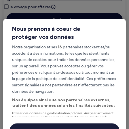
Je voyage pour affaires
Rechercher
Nous prenons à coeur de
protéger vos données
Options d’annulation gratuite en cas de
Notre organisation et ses
16
partenaires stockent et/ou
changement de programme
accèdent à des informations, telles que les identifiants
uniques de cookies pour traiter les données personnelles,
Gagnez des récompenses pour chaque
sur un appareil. Vous pouvez accepter ou gérer vos
nuit séjournée
préférences en cliquant ci-dessous ou à tout moment sur
la page de la politique de confidentialité. Ces préférences
Économisez plus grâce aux Prix membres
seront signalées à nos partenaires et n’affecteront pas les
données de navigation.
Nos équipes ainsi que nos partenaires externes,
traitent des données selon les finalités suivantes :
Consultez les prix pour ces dates
Utiliser des données de géolocalisation précises. Analyser activement
les caractéristiques de l’appareil pour l’identification. Stocker et/ou
Ce soir
Demain
accéder à des informations sur un appareil. Publicités et contenu
personnalisés, mesure de performance des publicités et du contenu,
9 août - 10 août
10 août - 11 août