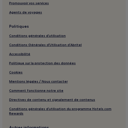
Promouvoir vos services
Arrêt de tram Żółkiewskiego 03 : hôtels à proximité
Agents de voyages
Arrêt de tram Park Skaryszewski 03 : hôtels à proximité
Arrêt de tram Gocławek 06 : hôtels à proximité
Politiques
Ambassade de la République de Lituanie : hôtels à
proximité
Conditions générales d’utilisation
Augustówka : hôtels
Conditions Générales d’Utilisation d’Abritel
Bemowo : hôtels Hôtels avec parking
Accessibilité
Bemowo : hôtels 2 étoiles
Politique sur la protection des données
Bemowo : hôtels 3 étoiles
Cookies
Wlochy : hôtels Hôtels de luxe
Mentions légales / Nous contacter
Wlochy : hôtels Hôtels avec spa
Comment fonctionne notre site
Sródmiescie : hôtels Hôtels avec centre de fitness
Directives de contenu et signalement de contenus
Sródmiescie : Auberges de jeunesse
Conditions générales d’utilisation du programme Hotels.com
Sródmiescie : Appartement à louer
Rewards
Sródmiescie : Appart’hôtels
Autres informations