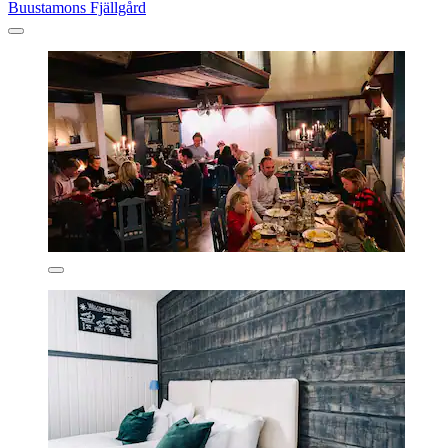
Buustamons Fjällgård