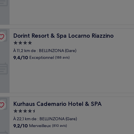
Bien,
(22 avis)
Dorint Resort & Spa Locarno Riazzino
Dorint Resort & Spa Locarno Riazzino
Hébergement
4.0 étoiles
À 11,2 km de : BELLINZONA (Gare)
9.4
9,4/10
Exceptionnel
(188 avis)
sur
10,
Exceptionnel,
(188 avis)
Kurhaus Cademario Hotel & SPA
Kurhaus Cademario Hotel & SPA
Hébergement
4.5 étoiles
À 22,1 km de : BELLINZONA (Gare)
9.2
9,2/10
Merveilleux
(810 avis)
sur