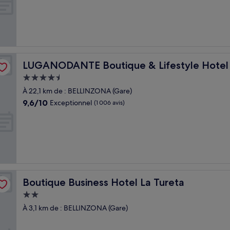
10,
Merveilleux,
(810 avis)
LUGANODANTE Boutique & Lifestyle Hotel
LUGANODANTE Boutique & Lifestyle Hotel
Hébergement
4.5 étoiles
À 22,1 km de : BELLINZONA (Gare)
9.6
9,6/10
Exceptionnel
(1 006 avis)
sur
10,
Exceptionnel,
(1 006 avis)
Boutique Business Hotel La Tureta
Boutique Business Hotel La Tureta
Hébergement
2.0 étoiles
À 3,1 km de : BELLINZONA (Gare)