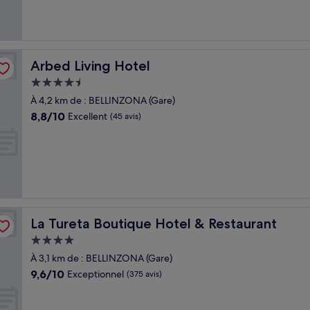
(200 avis)
Arbed Living Hotel
Arbed Living Hotel
Hébergement
4.5 étoiles
À 4,2 km de : BELLINZONA (Gare)
8.8
8,8/10
Excellent
(45 avis)
sur
10,
Excellent,
(45 avis)
La Tureta Boutique Hotel & Restaurant
La Tureta Boutique Hotel & Restaurant
Hébergement
4.0 étoiles
À 3,1 km de : BELLINZONA (Gare)
9.6
9,6/10
Exceptionnel
(375 avis)
sur
10,