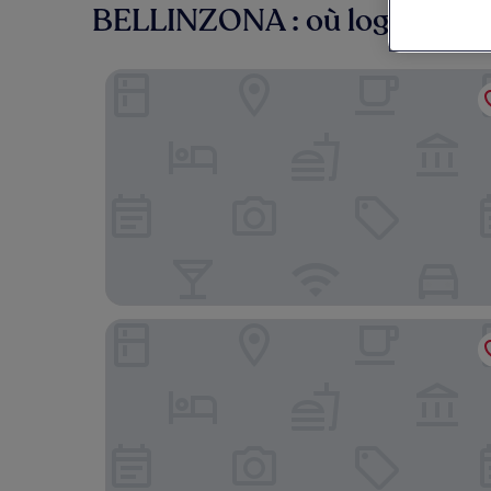
BELLINZONA : où loger à pro
Hotel Internazionale Bellinzona
Hotel Unione