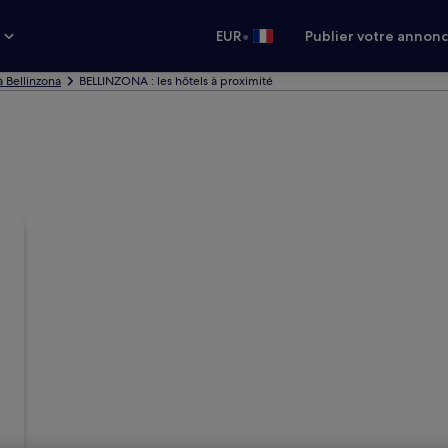
•
s
EUR
Publier votre annon
à Bellinzona
BELLINZONA : les hôtels à proximité