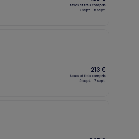
nouveau
taxes et frais compris
prix
7 sept. - 8 sept.
est
de
165 €
Le
213 €
nouveau
taxes et frais compris
prix
6 sept. - 7 sept.
est
de
213 €