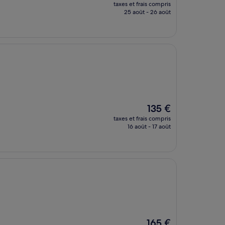
nouveau
taxes et frais compris
prix
25 août - 26 août
est
de
155 €
Le
135 €
nouveau
taxes et frais compris
prix
16 août - 17 août
est
de
135 €
Le
165 €