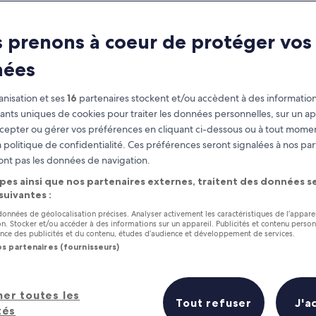
 prenons à coeur de protéger vos
nées
nisation et ses
16
partenaires stockent et/ou accèdent à des information
fiants uniques de cookies pour traiter les données personnelles, sur un ap
cepter ou gérer vos préférences en cliquant ci-dessous ou à tout momen
 politique de confidentialité. Ces préférences seront signalées à nos par
as
Gagnez des récompenses pour
ont pas les données de navigation.
chaque nuit séjournée
pes ainsi que nos partenaires externes, traitent des données se
 suivantes :
 données de géolocalisation précises. Analyser activement les caractéristiques de l’appare
tion. Stocker et/ou accéder à des informations sur un appareil. Publicités et contenu perso
ce des publicités et du contenu, études d’audience et développement de services.
os partenaires (fournisseurs)
Demain
Ce week-end
8 août - 9 août
7 août - 9 août
her toutes les
Prix (croissant)
Distance
Tout refuser
J'a
tés