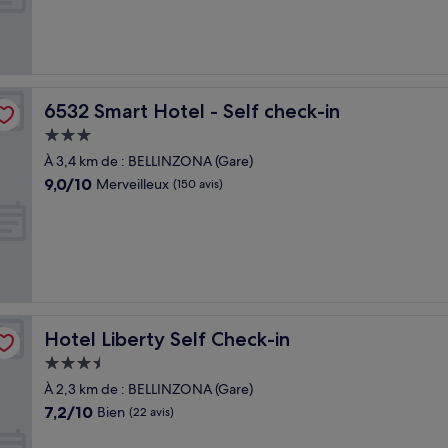
Merveilleux,
(564 avis)
6532 Smart Hotel - Self check-in
6532 Smart Hotel - Self check-in
Hébergement
3.0 étoiles
À 3,4 km de : BELLINZONA (Gare)
9.0
9,0/10
Merveilleux
(150 avis)
sur
10,
Merveilleux,
(150 avis)
Hotel Liberty Self Check-in
Hotel Liberty Self Check-in
Hébergement
3.5 étoiles
À 2,3 km de : BELLINZONA (Gare)
7.2
7,2/10
Bien
(22 avis)
sur
10,