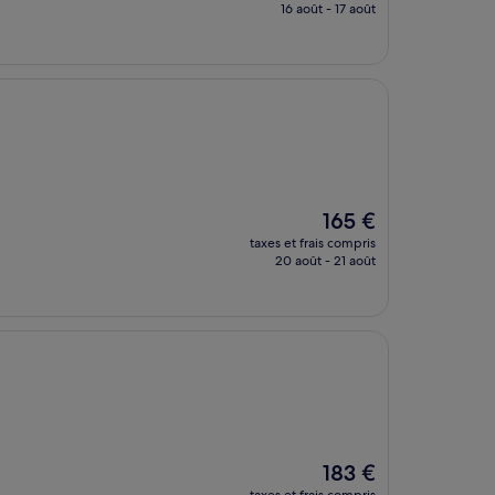
prix
16 août - 17 août
est
de
168 €
Le
165 €
nouveau
taxes et frais compris
prix
20 août - 21 août
est
de
165 €
Le
183 €
nouveau