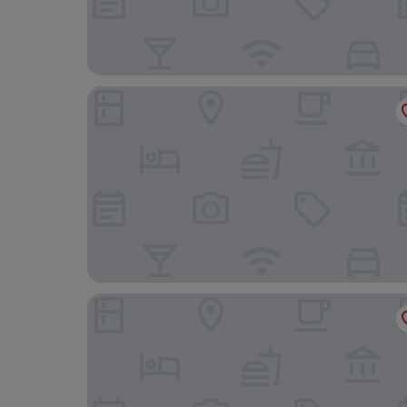
Dorint Resort & Spa Locarno Riazzino
Kurhaus Cademario Hotel & SPA