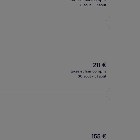
taxes et frais compris
prix
18 août - 19 août
est
de
183 €
Le
211 €
nouveau
taxes et frais compris
prix
30 août - 31 août
est
de
211 €
Le
155 €