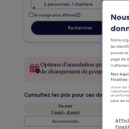
2 personnes, 1 chambre
Nous
Je voyage pour affaires
don
Rechercher
Notre orga
les identi
pouvez ac
page de la
Options d’annulation gratuite en c
n’affecter
de changement de programme
Nos équi
finalités
Utiliser des
l’identifica
Consultez les prix pour ces dates
de performan
Liste de n
Ce soir
7 août - 8 août
Affic
Recommandés
finali