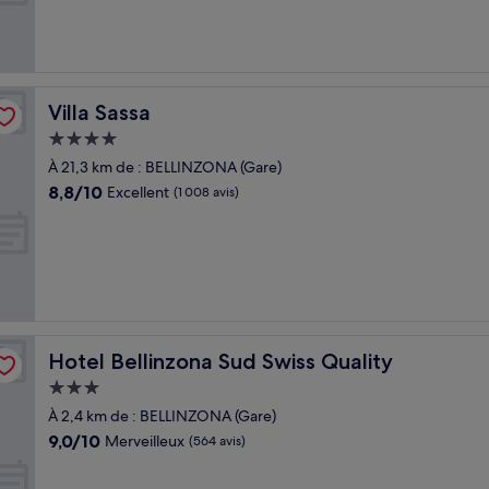
Exceptionnel,
(375 avis)
Villa Sassa
Villa Sassa
Hébergement
4.0 étoiles
À 21,3 km de : BELLINZONA (Gare)
8.8
8,8/10
Excellent
(1 008 avis)
sur
10,
Excellent,
(1 008 avis)
Hotel Bellinzona Sud Swiss Quality
Hotel Bellinzona Sud Swiss Quality
Hébergement
3.0 étoiles
À 2,4 km de : BELLINZONA (Gare)
9.0
9,0/10
Merveilleux
(564 avis)
sur
10,