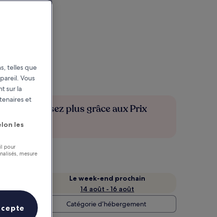
s, telles que
pareil. Vous
t sur la
tenaires et
Économisez plus grâce aux Prix
membres
lon les
il pour
nnalisés, mesure
Le week-end prochain
14 août - 16 août
Catégorie d’hébergement
ccepte