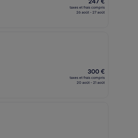
Le
247 €
nouveau
taxes et frais compris
prix
26 août - 27 août
est
de
247 €
Le
300 €
nouveau
taxes et frais compris
prix
20 août - 21 août
est
de
300 €