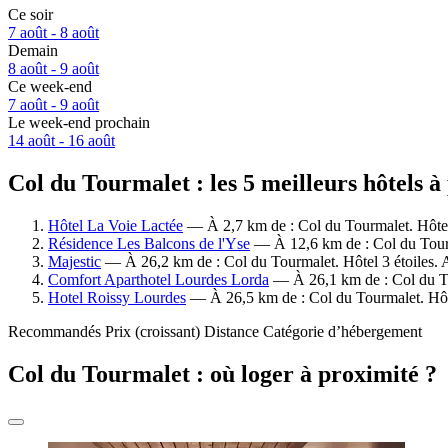
Ce soir
7 août - 8 août
Demain
8 août - 9 août
Ce week-end
7 août - 9 août
Le week-end prochain
14 août - 16 août
Col du Tourmalet : les 5 meilleurs hôtels à
Hôtel La Voie Lactée
— À 2,7 km de : Col du Tourmalet. Hôtel 
Résidence Les Balcons de l'Yse
— À 12,6 km de : Col du Tourma
Majestic
— À 26,2 km de : Col du Tourmalet. Hôtel 3 étoiles. A
Comfort Aparthotel Lourdes Lorda
— À 26,1 km de : Col du Tou
Hotel Roissy Lourdes
— À 26,5 km de : Col du Tourmalet. Hôte
Recommandés
Prix (croissant)
Distance
Catégorie d’hébergement
Col du Tourmalet : où loger à proximité ?