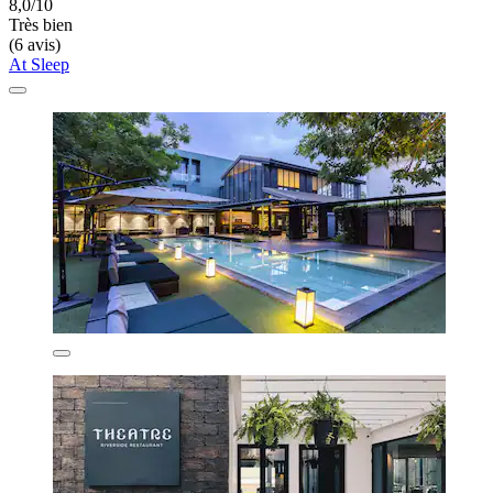
8,0/10
Très bien
(6 avis)
At Sleep