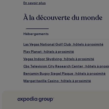
de
Hughes Center : les activités à proximité
En savoir plus
changer.
Sphere
Des
Hôtel et casino The Venetian
conditions
À la découverte du monde
The Linq
supplémentaires
Colosseum at Caesars Palace
peuvent
The Cosmopolitan Casino
s’appliquer.
Hébergements
Comment se rendre à Hughes Center
Las Vegas National Golf Club : hôtels à proximité
Vols pour Paradise
Play Planet : hôtels à proximité
Aéroport international de Las Vegas Harry Reid (LAS),
Henderson, Nevada (HSH-Aéroport Henderson Execut
Vegas Indoor Skydiving : hôtels à proximité
Boulder City, NV (BLD-Boulder City Municipal), à 30
Cbs Television City Research Center : hôtels à proxi
Benjamin Bugsy Siegel Plaque : hôtels à proximité
Margaritaville Casino : hôtels à proximité
David Copperfield's Warehouse/Museum/Apartment 
Boulevard Theater Las Vegas : hôtels à proximité
Centre commercial The LINQ Promenade : Hôtels ave