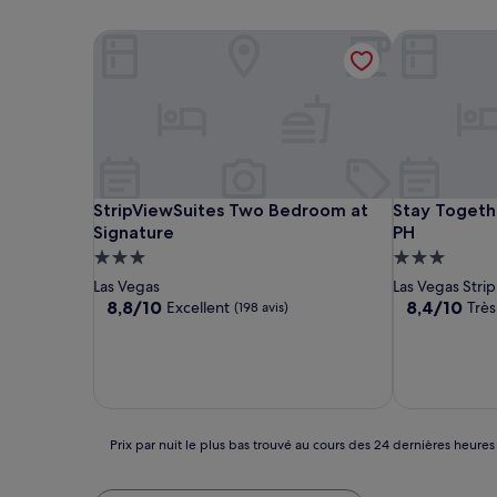
StripViewSuites Two Bedroom at Signature
Stay Togethe
StripViewSuites Two Bedroom at Signature
Stay Togethe
StripViewSuites Two Bedroom at
Stay Togethe
Signature
PH
Hébergement
Hébergemen
3.0 étoiles
3.0 étoiles
Las Vegas
Las Vegas Strip
8.8
8.4
8,8/10
8,4/10
Excellent
Très
(198 avis)
sur
sur
10,
10,
Excellent,
Très
(198 avis)
bien,
(9 avis)
Prix
Prix par nuit le plus bas trouvé au cours des 24 dernières heures
par
nuit