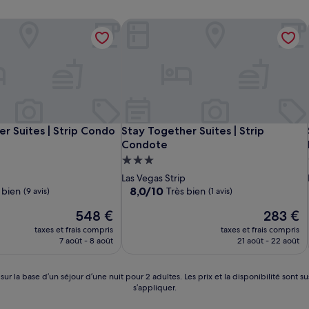
r Suites | Strip Condo PH
Stay Together Suites | Strip Condote
r Suites | Strip Condo PH
Stay Together Suites | Strip Condote
r Suites | Strip Condo
Stay Together Suites | Strip
Condote
t
Hébergement
3.0 étoiles
Las Vegas Strip
8.0
8,0/10
 bien
Très bien
(9 avis)
(1 avis)
sur
Le
Le
548 €
283 €
10,
nouveau
nouveau
Très
taxes et frais compris
taxes et frais compris
prix
prix
bien,
7 août - 8 août
21 août - 22 août
est
est
(1 avis)
de
de
548 €
283 €
 sur la base d’un séjour d’une nuit pour 2 adultes. Les prix et la disponibilité so
s’appliquer.