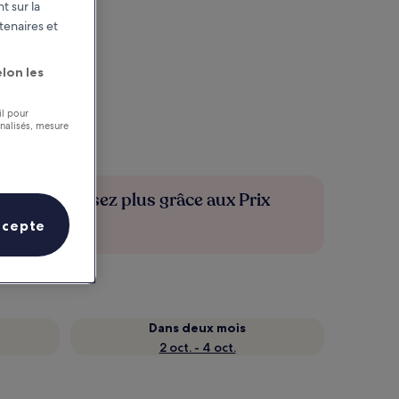
t sur la
tenaires et
lon les
il pour
nnalisés, mesure
Économisez plus grâce aux Prix
membres
ccepte
Dans deux mois
2 oct. - 4 oct.