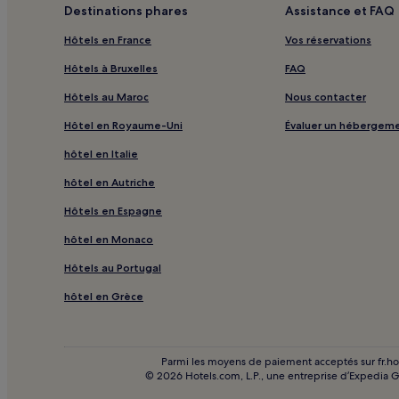
Centre commercial The LINQ Promenade : Hôtels ave
Destinations phares
Assistance et FAQ
Hôtels en France
Vos réservations
Centre commercial The LINQ Promenade : Appartem
Hôtels à Bruxelles
FAQ
Centre commercial The LINQ Promenade : Hôtels de 
Hôtels au Maroc
Nous contacter
Centre commercial The LINQ Promenade : hôtels 3 é
Centre commercial The LINQ Promenade : hôtels 5 é
Hôtel en Royaume-Uni
Évaluer un hébergem
hôtel en Italie
Centre commercial The LINQ Promenade : Hôtels LG
hôtel en Autriche
Centre commercial The LINQ Promenade : Hôtels ave
Hôtels en Espagne
Centre commercial The LINQ Promenade : hôtels à 
hôtel en Monaco
Musée de cire Madame Tussauds Las Vegas : hôtels 
Hôtels au Portugal
North Las Vegas : Gîtes
hôtel en Grèce
Las Vegas : hôtels Hôtels avec centre de fitness
Las Vegas : Gîtes
Las Vegas : Complexes hôteliers
Parmi les moyens de paiement acceptés sur fr.hotel
© 2026 Hotels.com, L.P., une entreprise d’Expedia 
Henderson : Gîtes