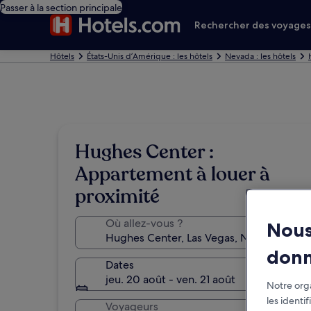
Passer à la section principale
Rechercher des voyage
Hôtels
États-Unis d’Amérique : les hôtels
Nevada : les hôtels
Hughes Center :
Appartement à louer à
proximité
Où allez-vous ?
Nous
don
Dates
jeu. 20 août - ven. 21 août
Notre orga
les identi
Voyageurs