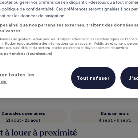
cepter ou gérer vos préférences en cliquant ci-dessous ou à tout momen
 politique de confidentialité. Ces préférences seront signalées à nos par
ont pas les données de navigation.
pes ainsi que nos partenaires externes, traitent des données se
 suivantes :
 données de géolocalisation précises. Analyser activement les caractéristiques de l’appare
tion. Stocker et/ou accéder à des informations sur un appareil. Publicités et contenu perso
ce des publicités et du contenu, études d’audience et développement de services.
os partenaires (fournisseurs)
as
Gagnez des récompenses pour
her toutes les
chaque nuit séjournée
Tout refuser
J'a
tés
Dans deux semaines
Dans un mois
21 août - 23 août
4 sept. - 6 sept.
 à louer à proximité