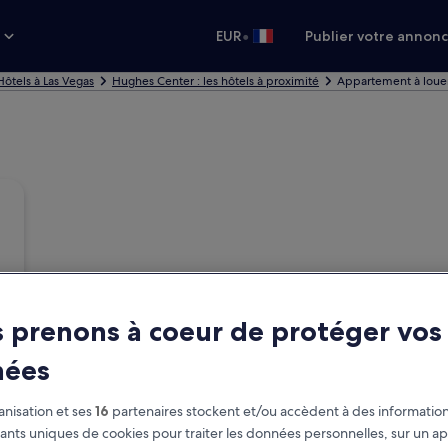
•
s
EUR
Publier votre annon
Hôtels à Las Vegas
Hughes Center : les hôtels à proximité
Appartement à loue
 prenons à coeur de protéger vos
nées
nisation et ses
16
partenaires stockent et/ou accèdent à des information
fiants uniques de cookies pour traiter les données personnelles, sur un ap