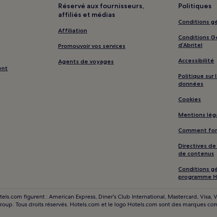
c centre de fitness à proximité
Centre commercial The LINQ Pro
Réservé aux fournisseurs,
Politiques
proximité
affiliés et médias
Conditions gé
ent à louer
Centre commercial The LINQ Pr
Affiliation
Conditions Gé
luxe à proximité
Centre commercial The LINQ Pro
d’Abritel
Promouvoir vos services
toiles
Centre commercial The LINQ Pro
Accessibilité
Agents de voyages
toiles
Centre commercial The LINQ Pro
ent
Politique sur
proximité
données
BTQIA+ friendly à proximité
Centre commercial The LINQ Pro
Cookies
c golf à proximité
Centre commercial The LINQ Pro
Mentions lég
proximité
Parc animalier Flamingo Wildlife
Comment fonc
à proximité
Musée Titanic: The Artifact Exhi
Directives d
Las Vegas : hôtels Hôtels avec p
de contenus
Las Vegas : hôtels Hôtels avec p
Conditions gé
programme H
Las Vegas : Appart’hôtels
Las Vegas : hôtels
s.com figurent : American Express, Diner’s Club International, Mastercard, Visa, Vi
Group. Tous droits réservés. Hotels.com et le logo Hotels.com sont des marques c
Université du Nevada à Las Vegas