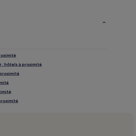
roximité
 : hôtels à proximité
 proximité
imité
ximité
proximité
hôtels à proximité
menade : Hôtels avec parking à proximité