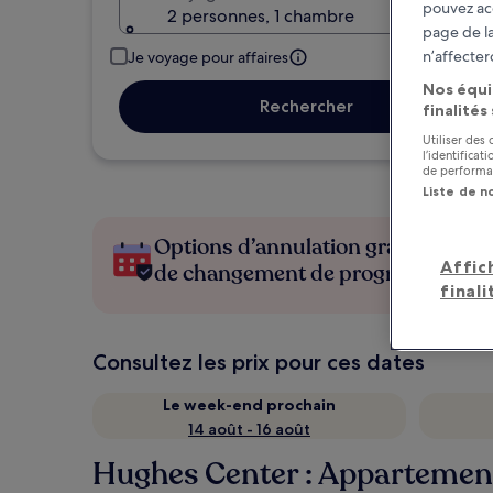
pouvez ac
2 personnes, 1 chambre
page de la
n’affecter
Je voyage pour affaires
Nos équi
Rechercher
finalités
Utiliser des
l’identifica
de performan
Liste de n
Options d’annulation gratuite en c
Affic
de changement de programme
finali
Consultez les prix pour ces dates
Le week-end prochain
14 août - 16 août
Hughes Center : Appartement