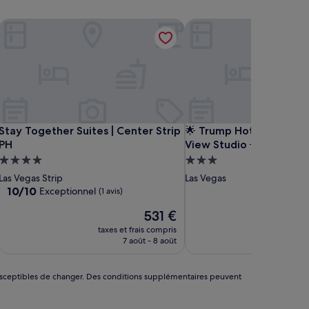
Stay Together Suites | Center Strip PH
🌟 Trump Hotel Las Vegas
Stay Together Suites | Center Strip PH
🌟 Trump Hotel Las Vegas
Stay Together Suites | Center Strip
🌟 Trump Hotel Las Vega
PH
View Studio 🌟
Hébergement
Hébergement
4.0 étoiles
3.0 étoiles
Las Vegas Strip
Las Vegas
10.0
10/10
Exceptionnel
(1 avis)
sur
Le
531 €
10,
nouveau
Exceptionnel,
taxes et frais compris
prix
(1 avis)
7 août - 8 août
est
de
531 €
nt susceptibles de changer. Des conditions supplémentaires peuvent