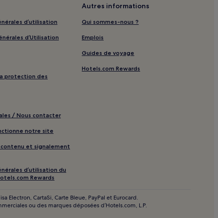
menade : Hôtels avec petit-déjeuner gratuit à
Autres informations
nérales d’utilisation
Qui sommes-nous ?
omenade : Complexes hôteliers
nérales d’Utilisation
Emplois
menade : hôtels 2 étoiles
Guides de voyage
menade : hôtels 4 étoiles
menade : Hôtels pour faire du shopping à
Hotels.com Rewards
 la protection des
menade : Hôtels avec casino à proximité
menade : Hôtels avec spa à proximité
ales / Nous contacter
 Habitat : hôtels à proximité
tionne notre site
bition : hôtels à proximité
e contenu et signalement
arking
etit-déjeuner gratuit
nérales d’utilisation du
otels.com Rewards
sa Electron, CartaSi, Carte Bleue, PayPal et Eurocard.
ommerciales ou des marques déposées d’Hotels.com, L.P.
 : hôtels à proximité