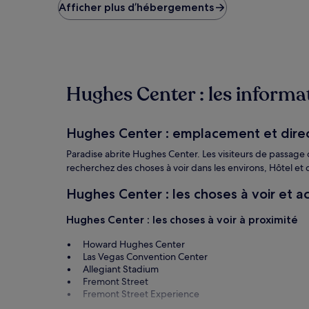
le
Afficher plus d’hébergements
plus
bas
trouvé
au
cours
des
Hughes Center : les informat
24 dernières
heures
sur
la
Hughes Center : emplacement et dire
base
d’un
Paradise abrite Hughes Center. Les visiteurs de passage 
séjour
recherchez des choses à voir dans les environs, Hôtel et 
d’une
nuit
Hughes Center : les choses à voir et ac
pour
2 adultes.
Hughes Center : les choses à voir à proximité
Les
prix
Howard Hughes Center
et
Las Vegas Convention Center
la
Allegiant Stadium
disponibilité
Fremont Street
sont
Fremont Street Experience
susceptibles