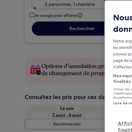
2 personnes, 1 chambre
Nous
Je voyage pour affaires
don
Rechercher
Notre orga
les identi
pouvez ac
page de la
Options d’annulation gratuite en c
n’affecter
de changement de programme
Nos équi
finalités
Utiliser des
l’identifica
Consultez les prix pour ces dates
de performan
Liste de n
Ce soir
7 août - 8 août
Affic
Recommandés
finali