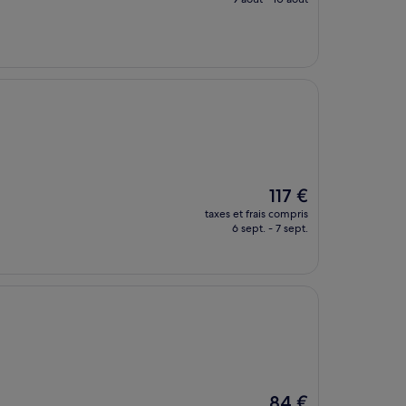
est
de
216 €
Le
117 €
nouveau
taxes et frais compris
prix
6 sept. - 7 sept.
est
de
117 €
Le
84 €