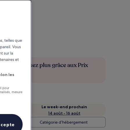
s, telles que
pareil. Vous
t sur la
tenaires et
Économisez plus grâce aux Prix
membres
lon les
il pour
nnalisés, mesure
Le week-end prochain
14 août - 16 août
Catégorie d’hébergement
ccepte