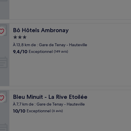
Exceptionnel,
(273 avis)
Bô Hôtels Ambronay
Bô Hôtels Ambronay
Hébergement
3.0 étoiles
À 13,8 km de : Gare de Tenay - Hauteville
9.4
9,4/10
Exceptionnel
(149 avis)
sur
10,
Exceptionnel,
(149 avis)
Bleu Minuit - La Rive Etoilée
Bleu Minuit - La Rive Etoilée
À 7,7 km de : Gare de Tenay - Hauteville
10.0
10/10
Exceptionnel
(6 avis)
sur
10,
Exceptionnel,