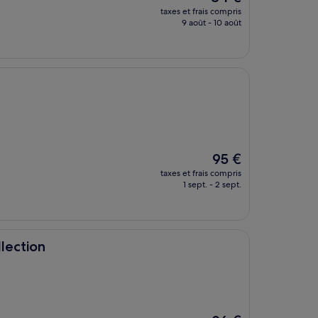
nouveau
taxes et frais compris
prix
9 août - 10 août
est
de
84 €
Le
95 €
nouveau
taxes et frais compris
prix
1 sept. - 2 sept.
est
de
95 €
lection