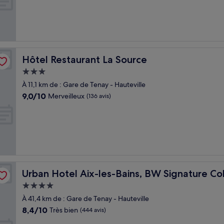
Merveilleux,
(919 avis)
Hôtel Restaurant La Source
Hôtel Restaurant La Source
Hébergement
3.0 étoiles
À 11,1 km de : Gare de Tenay - Hauteville
9.0
9,0/10
Merveilleux
(136 avis)
sur
10,
Merveilleux,
(136 avis)
ion
Urban Hotel Aix-les-Bains, BW Signature Collection
Urban Hotel Aix-les-Bains, BW Signature Col
Hébergement
4.0 étoiles
À 41,4 km de : Gare de Tenay - Hauteville
8.4
8,4/10
Très bien
(444 avis)
sur