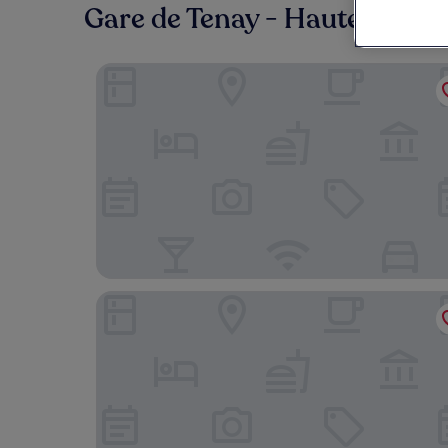
Gare de Tenay - Hauteville : o
Riviera – Hotel, Restaurant & Spa (formerly Golde
NH Lyon Airport