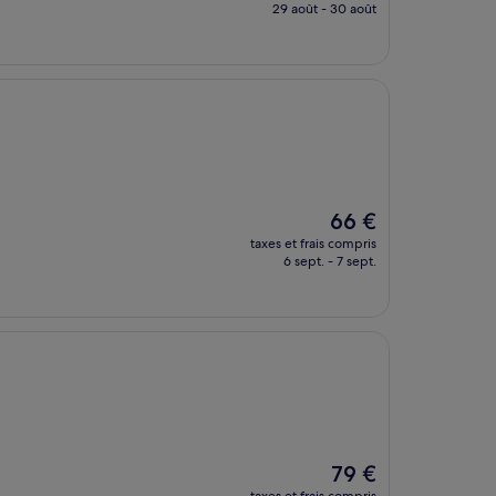
prix
29 août - 30 août
est
de
100 €
Le
66 €
nouveau
taxes et frais compris
prix
6 sept. - 7 sept.
est
de
66 €
Le
79 €
nouveau