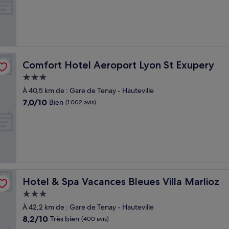
10,
Très
bien,
(444 avis)
Comfort Hotel Aeroport Lyon St Exupery
Comfort Hotel Aeroport Lyon St Exupery
Hébergement
3.0 étoiles
À 40,5 km de : Gare de Tenay - Hauteville
7.0
7,0/10
Bien
(1 002 avis)
sur
10,
Bien,
(1 002 avis)
Hotel & Spa Vacances Bleues Villa Marlioz
Hotel & Spa Vacances Bleues Villa Marlioz
Hébergement
3.0 étoiles
À 42,2 km de : Gare de Tenay - Hauteville
8.2
8,2/10
Très bien
(400 avis)
sur