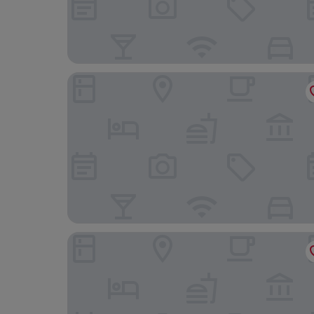
Comfort Hotel Aeroport Lyon St Exupery
Hotel & Spa Vacances Bleues Villa Marlioz