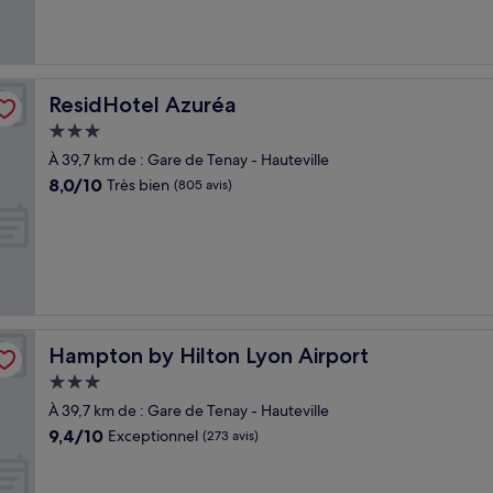
(1 157 avis)
ResidHotel Azuréa
ResidHotel Azuréa
Hébergement
3.0 étoiles
À 39,7 km de : Gare de Tenay - Hauteville
8.0
8,0/10
Très bien
(805 avis)
sur
10,
Très
bien,
(805 avis)
Hampton by Hilton Lyon Airport
Hampton by Hilton Lyon Airport
Hébergement
3.0 étoiles
À 39,7 km de : Gare de Tenay - Hauteville
9.4
9,4/10
Exceptionnel
(273 avis)
sur
10,