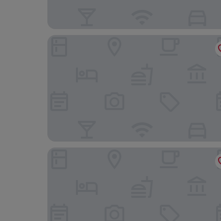
ResidHotel Azuréa
Hampton by Hilton Lyon Airport