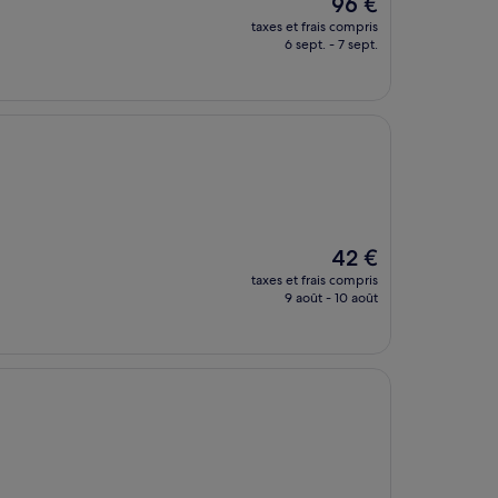
Le
96 €
nouveau
taxes et frais compris
prix
6 sept. - 7 sept.
est
de
96 €
Le
42 €
nouveau
taxes et frais compris
prix
9 août - 10 août
est
de
42 €