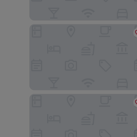
Bô Hôtels Ambronay
Bleu Minuit - La Rive Etoilée