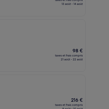
taxes et frais compris
prix
13 août - 14 août
est
de
79 €
Le
98 €
nouveau
taxes et frais compris
prix
21 août - 22 août
est
de
98 €
Le
216 €
nouveau
taxes et frais compris
prix
9 août - 10 août