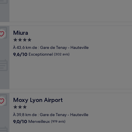
(6 avis)
Miura
Miura
Hébergement
4.0 étoiles
À 43,6 km de : Gare de Tenay - Hauteville
9.6
9,6/10
Exceptionnel
(302 avis)
sur
10,
Exceptionnel,
(302 avis)
Moxy Lyon Airport
Moxy Lyon Airport
Hébergement
3.0 étoiles
À 39,8 km de : Gare de Tenay - Hauteville
9.0
9,0/10
Merveilleux
(919 avis)
sur
10,