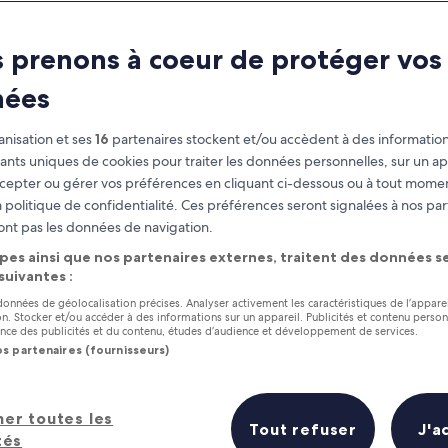
 prenons à coeur de protéger vos
nées
nisation et ses
16
partenaires stockent et/ou accèdent à des information
fiants uniques de cookies pour traiter les données personnelles, sur un ap
cepter ou gérer vos préférences en cliquant ci-dessous ou à tout momen
 politique de confidentialité. Ces préférences seront signalées à nos par
as
Gagnez des récompenses pour
ont pas les données de navigation.
chaque nuit séjournée
pes ainsi que nos partenaires externes, traitent des données se
 suivantes :
 données de géolocalisation précises. Analyser activement les caractéristiques de l’appare
tion. Stocker et/ou accéder à des informations sur un appareil. Publicités et contenu perso
ce des publicités et du contenu, études d’audience et développement de services.
os partenaires (fournisseurs)
Demain
Ce week-end
8 août - 9 août
7 août - 9 août
her toutes les
Prix (croissant)
Distance
Tout refuser
J'a
tés