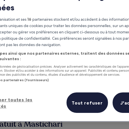
nées
nisation et ses
16
partenaires stockent et/ou accèdent à des information
fiants uniques de cookies pour traiter les données personnelles, sur un ap
cepter ou gérer vos préférences en cliquant ci-dessous ou à tout momen
 politique de confidentialité. Ces préférences seront signalées à nos par
ont pas les données de navigation.
pes ainsi que nos partenaires externes, traitent des données se
 suivantes :
as
Gagnez des récompenses pour
 données de géolocalisation précises. Analyser activement les caractéristiques de l’appare
chaque nuit séjournée
tion. Stocker et/ou accéder à des informations sur un appareil. Publicités et contenu perso
ce des publicités et du contenu, études d’audience et développement de services.
os partenaires (fournisseurs)
her toutes les
Tout refuser
J'a
tés
Demain
Ce week-end
7 août - 8 août
7 août - 9 août
atuit à Mastichari