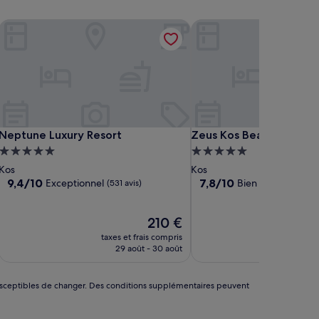
Neptune Luxury Resort
Zeus Kos Beach
Neptune Luxury Resort
Zeus Kos Beach
Neptune Luxury Resort
Zeus Kos Beach
Hébergement
Hébergement
5.0 étoiles
5.0 étoiles
Kos
Kos
9.4
7.8
9,4/10
7,8/10
Exceptionnel
Bien
(531 avis)
(27 avis)
sur
sur
10,
10,
Exceptionnel,
Le
Bien,
210 €
(531 avis)
nouveau
(27 avis)
taxes et frais compris
taxes 
prix
29 août - 30 août
30
est
de
210 €
nt susceptibles de changer. Des conditions supplémentaires peuvent