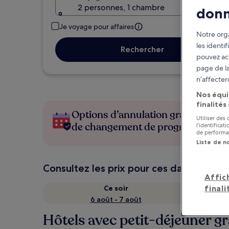
2 personnes, 1 chambre
don
Je voyage pour affaires
Notre orga
les identi
Rechercher
pouvez ac
page de la
n’affecter
Nos équi
finalités
Options d’annulation gratuite en c
Utiliser des
de changement de programme
l’identifica
de performan
Liste de n
Consultez les prix pour ces dates
Affic
finali
Ce soir
6 août - 7 août
Hôtels avec petit-déjeuner gr