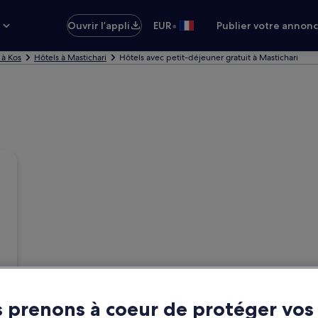
•
s
Ouvrir l’appli
EUR
Publier votre annon
 à Kos
Hôtels à Mastichari
Hôtels avec petit-déjeuner gratuit à Mastichari
 prenons à coeur de protéger vos