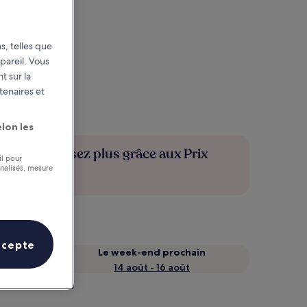
s, telles que
pareil. Vous
t sur la
tenaires et
lon les
Économisez plus grâce aux Prix
il pour
membres
nnalisés, mesure
ccepte
Le week-end prochain
14 août - 16 août