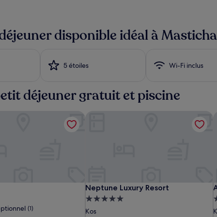
 déjeuner disponible idéal à Masticha
5 étoiles
Wi-Fi inclus
etit déjeuner gratuit et piscine
Neptune Luxury Resort
A
Eurovillage
Luis
Neptune
E
L
A
Neptune Luxury Resort
A
Neptune Luxury Resort
A
Achilleas
Pool
Luxury
A
P
L
M
Hébergement
Hotel
Resort
H
R
P
ptionnel
(1)
5.0 étoiles
5
Kos
K