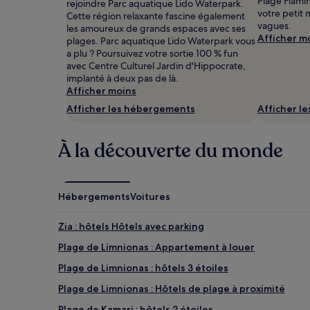
Plage Flamin
rejoindre Parc aquatique Lido Waterpark.
séjour
votre petit
Cette région relaxante fascine également
d’une
vagues.
les amoureux de grands espaces avec ses
nuit
Afficher m
plages. Parc aquatique Lido Waterpark vous
pour
a plu ? Poursuivez votre sortie 100 % fun
2 adultes.
avec Centre Culturel Jardin d'Hippocrate,
Les
implanté à deux pas de là.
prix
Afficher moins
et
la
Afficher les hébergements
Afficher l
disponibilité
sont
susceptibles
À la découverte du monde
de
changer.
Des
conditions
Hébergements
Voitures
supplémentaires
peuvent
Zia : hôtels Hôtels avec parking
s’appliquer.
Plage de Limnionas : Appartement à louer
Plage de Limnionas : hôtels 3 étoiles
Plage de Limnionas : Hôtels de plage à proximité
Plage de Kamari : hôtels 2 étoiles