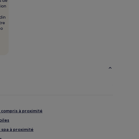
s de
gion
din
tre
do
t compris à proximité
oiles
 spa à proximité
s