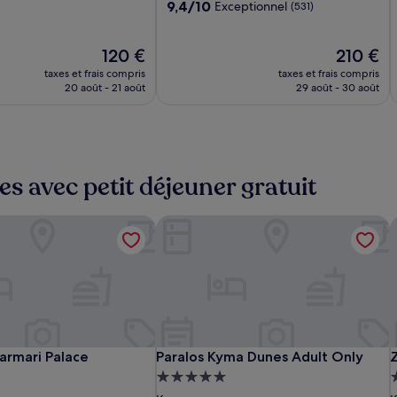
9.4
9,4/10
Exceptionnel
(531)
sur
l,
10,
Le
Exceptionnel,
Le
120 €
210 €
nouveau
(531)
nouveau
taxes et frais compris
taxes et frais compris
prix
prix
20 août - 21 août
29 août - 30 août
est
est
de
de
120 €
210 €
les avec petit déjeuner gratuit
armari Palace
Paralos Kyma Dunes Adult Only
Z
Neptune
Atlantica
Paralos
A
P
Z
armari Palace
Paralos Kyma Dunes Adult Only
Z
armari Palace
Paralos Kyma Dunes Adult Only
Luxury
Marmari
Kyma
L
M
K
nt
Hébergement
Resort
Palace
Dunes
R
P
D
B
5.0 étoiles
5