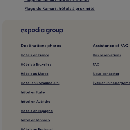
Plage de Kamari : hôtels à proximité
Plage d'Agios Stefanos : Hôtels avec spa à proximité
Asclépiéion de Kos : hôtels à proximité
Plage de l'Hôtel Neptune : hôtels à proximité
Plage de Camel : hôtels à proximité
Destinations phares
Assistance et FAQ
Plage de Paschalis : hôtels à proximité
Hôtels en France
Vos réservations
Polemi : hôtels à proximité
Hôtels à Bruxelles
FAQ
Kalymnos : Appart’hôtels
Hôtels au Maroc
Nous contacter
Kalymnos : hôtels 3 étoiles
Hôtel en Royaume-Uni
Évaluer un hébergem
Kardamena : hôtels Hôtels avec centre de fitness
hôtel en Italie
Kardamena : hôtels Hôtels avec cuisine
hôtel en Autriche
Kardamena : hôtels Hôtels tout compris
Hôtels en Espagne
Kardamena : hôtels Hôtels de luxe
hôtel en Monaco
Kefalos : Appart’hôtels
Hôtels au Portugal