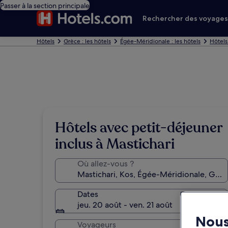
Passer à la section principale
Rechercher des voyage
Hôtels
Grèce : les hôtels
Égée-Méridionale : les hôtels
Hôtels
Hôtels avec petit-déjeuner
inclus à Mastichari
Où allez-vous ?
Dates
jeu. 20 août - ven. 21 août
Nous
Voyageurs