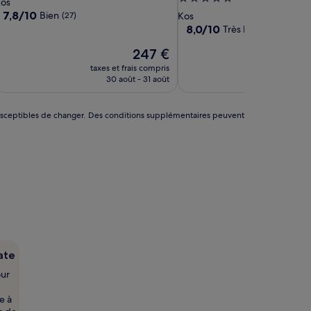
os
dult
Adult
Lifestyle
5.0 étoiles
7.8
7,8/10
Bien
(27)
Kos
nly
Only
Hotel
sur
8.0
8,0/10
Très bien
(1)
10,
sur
Bien,
Le
247 €
10,
(27)
nouveau
Très
taxes et frais compris
taxes et f
prix
bien,
30 août - 31 août
29 aoû
est
(1)
de
247 €
nt susceptibles de changer. Des conditions supplémentaires peuvent
ate
our
e à