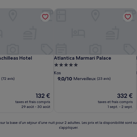
chilleas Hotel
Atlantica Marmari Palace
chilleas Hotel
Atlantica Marmari Palace
Achilleas Hotel
Atlantica Marmari Palace
t
Hébergement
5.0 étoiles
Kos
9.0
9,0/10
Merveilleux
(72 avis)
(23 avis)
sur
10,
Le
Merveilleux,
Le
132 €
332 €
nouveau
(23 avis)
nouveau
taxes et frais compris
taxes et frais compris
prix
prix
29 août - 30 août
1 sept. - 2 sept.
est
est
de
de
132 €
332 €
 sur la base d’un séjour d’une nuit pour 2 adultes. Les prix et la disponibilité so
s’appliquer.