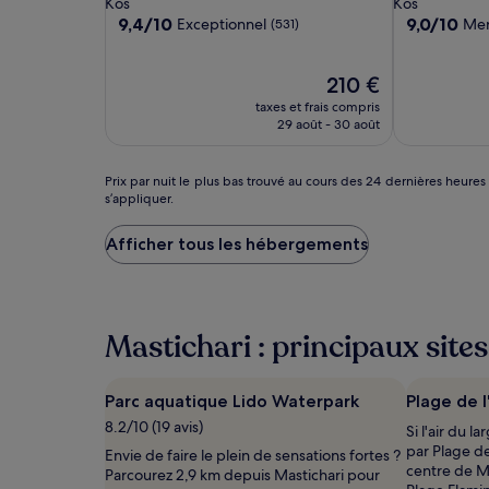
Kos
Kos
9.4
9.0
9,4/10
9,0/10
Exceptionnel
Mer
(531)
sur
sur
10,
10,
Exceptionnel,
Le
Merveilleux,
210 €
(531)
nouveau
(23)
taxes et frais compris
prix
29 août - 30 août
est
de
210 €
Prix
Prix par nuit le plus bas trouvé au cours des 24 dernières heures
s’appliquer.
par
nuit
le
Afficher tous les hébergements
plus
bas
trouvé
au
Mastichari : principaux sites
cours
des
24 dernières
heures
Parc aquatique Lido Waterpark
Plage de 
sur
8.2/10 (19 avis)
Si l'air du l
la
par Plage d
Envie de faire le plein de sensations fortes ?
base
centre de M
Parcourez 2,9 km depuis Mastichari pour
d’un