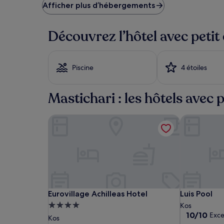
le
Afficher plus d’hébergements
plus
bas
trouvé
Découvrez l’hôtel avec petit
au
cours
des
24 dernières
Piscine
4 étoiles
heures
sur
la
Mastichari : les hôtels avec p
base
d’un
Eurovillage Achilleas Hotel
Luis Pool
séjour
d’une
nuit
pour
2 adultes.
Les
prix
et
la
Eurovillage
Eurovillage
Luis
Eurovillage Achilleas Hotel
Luis Pool
Eurovillage Achilleas Hotel
Luis Pool
disponibilité
Achilleas
Achilleas
Pool
Hébergement
Kos
sont
Hotel
Hotel
10.0
10/10
Exce
4.0 étoiles
Kos
susceptibles
sur