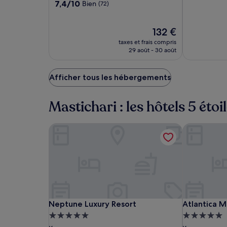
7.4
7,4/10
Bien
(72)
de
10,
sur
changer.
Exceptionne
10,
Des
(1)
Bien,
Le
132 €
conditions
(72)
nouveau
supplémentaires
taxes et frais compris
prix
peuvent
29 août - 30 août
est
s’appliquer.
de
132 €
Afficher tous les hébergements
Mastichari : les hôtels 5 étoi
Neptune Luxury Resort
Atlantica M
Neptune
Neptune
Atlantica
Neptune Luxury Resort
Atlantica M
Neptune Luxury Resort
Atlantica M
Luxury
Luxury
Marmari
Hébergement
Hébergeme
Resort
Resort
Palace
5.0 étoiles
5.0 étoiles