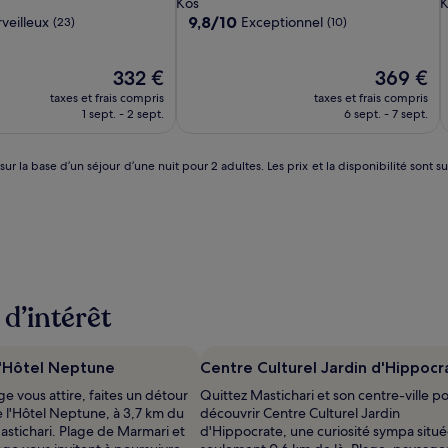
Kos
K
Adult
A
9.8
9,8/10
veilleux
Exceptionnel
(23)
(10)
Only
O
sur
10,
Le
Exceptionnel,
Le
332 €
369 €
nouveau
(10)
nouveau
taxes et frais compris
taxes et frais compris
prix
prix
1 sept. - 2 sept.
6 sept. - 7 sept.
est
est
de
de
332 €
369 €
 sur la base d’un séjour d’une nuit pour 2 adultes. Les prix et la disponibilité so
 d’intérêt
l'Hôtel Neptune
Centre Culturel Jardin d'Hippocr
arge vous attire, faites un détour
Quittez Mastichari et son centre-ville p
e l'Hôtel Neptune, à 3,7 km du
découvrir Centre Culturel Jardin
astichari. Plage de Marmari et
d'Hippocrate, une curiosité sympa situé