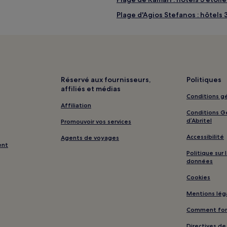
Plage d'Agios Stefanos : hôtels 
Château des Chevaliers de Saint
Vathís : hôtels
Robinson Club Daidalos : hôtels
Plage Helona : hôtels à proximit
Réservé aux fournisseurs,
Politiques
affiliés et médias
Plage de Polemi : hôtels à proxi
Conditions gé
Plage de Lakitira : hôtels à prox
Affiliation
Conditions Gé
Kalymnos : Maison d’hôtes
d’Abritel
Promouvoir vos services
Kardamena : hôtels Hôtels avec
Accessibilité
Agents de voyages
ent
Kardamena : hôtels Hôtels avec 
Politique sur
données
Kardamena : Maison d’hôtes
Cookies
Kardamena : hôtels Hôtels pas 
Mentions lég
Kardamena : hôtels Hôtels d’aff
Comment fonc
Kefalos : hôtels 2 étoiles
Directives d