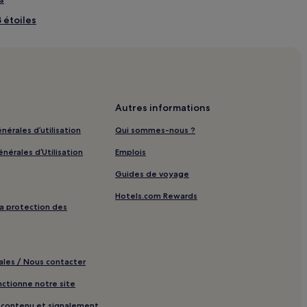
3 étoiles
-Jean : hôtels à proximité
 à proximité
é
Autres informations
mité
nérales d’utilisation
Qui sommes-nous ?
imité
nérales d’Utilisation
Emplois
Guides de voyage
 parking
Hotels.com Rewards
petit-déjeuner gratuit
 la protection des
chers
ales / Nous contacter
aires
tionne notre site
e contenu et signalement