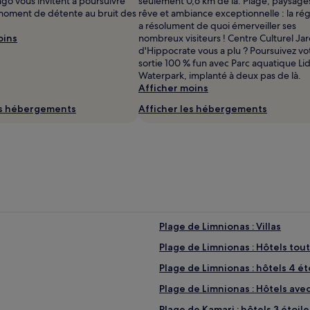
go vous invitent à poursuivre
seulement 0,6 km de là. Plage, paysage
 moment de détente au bruit des
rêve et ambiance exceptionnelle : la ré
a résolument de quoi émerveiller ses
oins
nombreux visiteurs ! Centre Culturel Jar
d'Hippocrate vous a plu ? Poursuivez vo
sortie 100 % fun avec Parc aquatique Li
Waterpark, implanté à deux pas de là.
Afficher moins
es hébergements
Afficher les hébergements
Plage de Limnionas : Villas
Plage de Limnionas : Hôtels tou
Plage de Limnionas : hôtels 4 ét
Plage de Limnionas : Hôtels avec
Plage de Kamari : hôtels 3 étoile