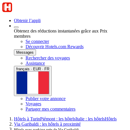
Obtenir l’appli
Obtenez des réductions instantanées grâce aux Prix
membres
Se connecter
Découvrir Hotels.com Rewards
Messages
Rechercher des voyages
Assistance
français · EUR · FR
Publier votre annonce
Voyages
Partager mes commentaires
Hôtels à Turin
Piémont : les hôtels
Italie : les hôtels
Hôtels
Via Garibaldi : les hôtels à proximité
Hôtels avec parking près de Via Garibaldi