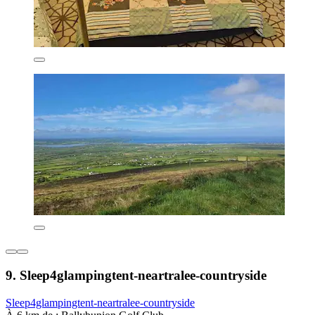
9. Sleep4glampingtent-neartralee-countryside
Sleep4glampingtent-neartralee-countryside