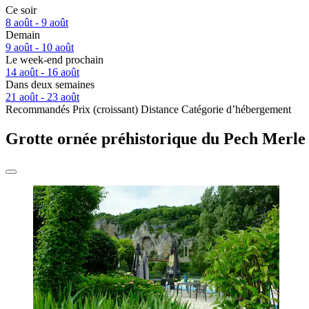
Ce soir
8 août - 9 août
Demain
9 août - 10 août
Le week-end prochain
14 août - 16 août
Dans deux semaines
21 août - 23 août
Recommandés
Prix (croissant)
Distance
Catégorie d’hébergement
Grotte ornée préhistorique du Pech Merle 