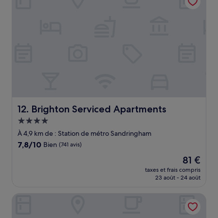
Brighton Serviced Apartments
12. Brighton Serviced Apartments
Hébergement
4.0 étoiles
À 4,9 km de : Station de métro Sandringham
7.8
7,8/10
Bien
(741 avis)
sur
Le
81 €
10,
nouveau
Bien,
taxes et frais compris
prix
23 août - 24 août
(741 avis)
est
de
Evancourt Motel
81 €