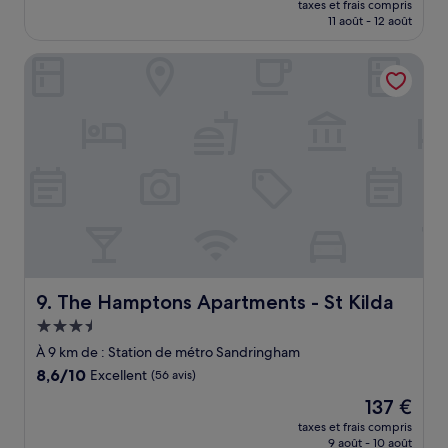
Excellent,
taxes et frais compris
prix
11 août - 12 août
(659 avis)
est
de
The Hamptons Apartments - St Kilda
103 €
The Hamptons Apartments - St Kilda
9. The Hamptons Apartments - St Kilda
Hébergement
3.5 étoiles
À 9 km de : Station de métro Sandringham
8.6
8,6/10
Excellent
(56 avis)
sur
Le
137 €
10,
nouveau
Excellent,
taxes et frais compris
prix
9 août - 10 août
(56 avis)