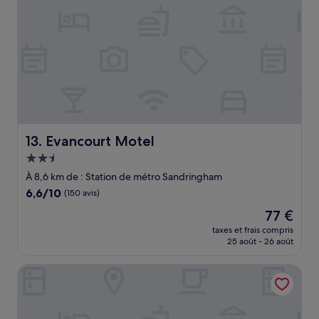
Evancourt Motel
13. Evancourt Motel
Hébergement
2.5 étoiles
À 8,6 km de : Station de métro Sandringham
6.6
6,6/10
(150 avis)
sur
Le
77 €
10,
nouveau
(150 avis)
taxes et frais compris
prix
25 août - 26 août
est
de
Nomads St Kilda Hostel
77 €