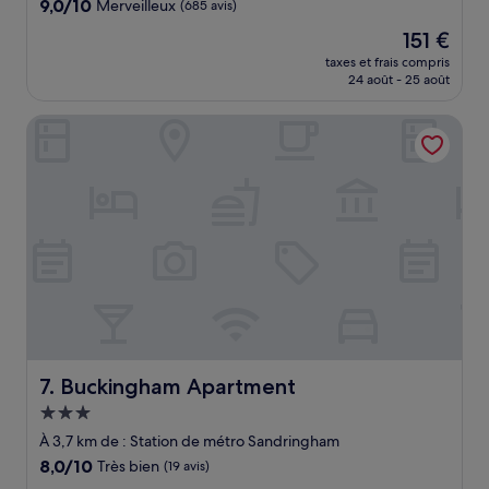
9.0
9,0/10
Merveilleux
(685 avis)
sur
Le
151 €
10,
nouveau
Merveilleux,
taxes et frais compris
prix
24 août - 25 août
(685 avis)
est
de
Buckingham Apartment
151 €
Buckingham Apartment
7. Buckingham Apartment
Hébergement
3.0 étoiles
À 3,7 km de : Station de métro Sandringham
8.0
8,0/10
Très bien
(19 avis)
sur