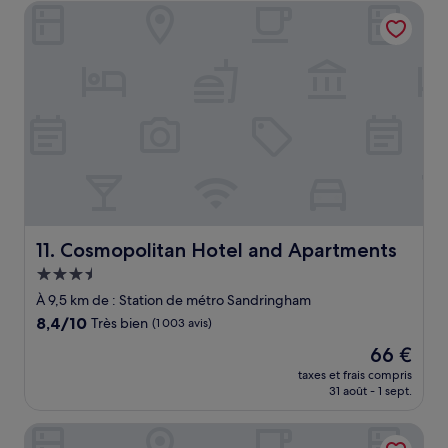
de
Cosmopolitan Hotel and Apartments
121 €
Cosmopolitan Hotel and Apartments
11. Cosmopolitan Hotel and Apartments
Hébergement
3.5 étoiles
À 9,5 km de : Station de métro Sandringham
8.4
8,4/10
Très bien
(1 003 avis)
sur
Le
66 €
10,
nouveau
Très
taxes et frais compris
prix
31 août - 1 sept.
bien,
est
(1 003 avis)
de
Brighton Serviced Apartments
66 €