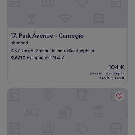
Park Avenue - Carnegie
17. Park Avenue - Carnegie
Hébergement
3.5 étoiles
À 8,6 km de : Station de métro Sandringham
9.6
9,6/10
Exceptionnel
(4 avis)
sur
Le
104 €
10,
nouveau
Exceptionnel,
taxes et frais compris
prix
9 août - 10 août
(4 avis)
est
de
Kimberley Gardens Hotel & Serviced Apartments
104 €