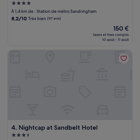
Hébergement
4.0 étoiles
À 1,4 km de : Station de métro Sandringham
8.2
8,2/10
Très bien
(97 avis)
sur
Le
150 €
10,
nouveau
Très
taxes et frais compris
prix
10 août - 11 août
bien,
est
(97 avis)
de
Nightcap at Sandbelt Hotel
150 €
Nightcap at Sandbelt Hotel
4. Nightcap at Sandbelt Hotel
Hébergement