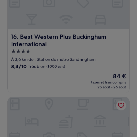
Best Western Plus Buckingham International
16. Best Western Plus Buckingham
International
Hébergement
4.0 étoiles
À 3,6 km de : Station de métro Sandringham
8.4
8,4/10
Très bien
(1 000 avis)
sur
Le
84 €
10,
nouveau
Très
taxes et frais compris
prix
25 août - 26 août
bien,
est
(1 000 avis)
de
Park Avenue - Carnegie
84 €