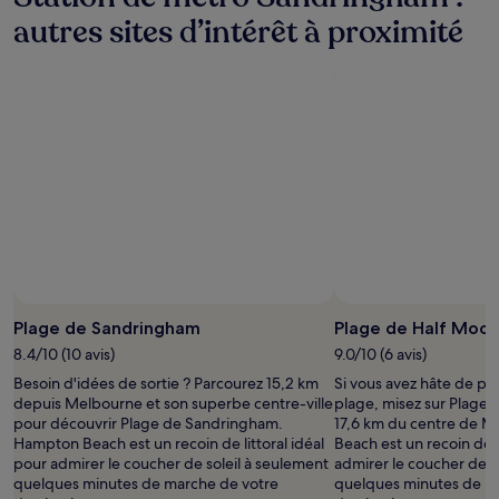
autres sites d’intérêt à proximité
Photo prise par LesleyHC
Photo
libre
Plage de Sandringham
Plage de Half Moo
de
8.4/10 (10 avis)
9.0/10 (6 avis)
droits
Besoin d'idées de sortie ? Parcourez 15,2 km
Si vous avez hâte de pas
prise
depuis Melbourne et son superbe centre-ville
plage, misez sur Plage 
par
pour découvrir Plage de Sandringham.
17,6 km du centre de M
LesleyHC
Hampton Beach est un recoin de littoral idéal
Beach est un recoin de l
pour admirer le coucher de soleil à seulement
admirer le coucher de s
quelques minutes de marche de votre
quelques minutes de m