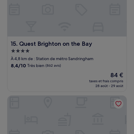
Quest Brighton on the Bay
15. Quest Brighton on the Bay
Hébergement
4.0 étoiles
À 4,8 km de : Station de métro Sandringham
8.4
8,4/10
Très bien
(862 avis)
sur
Le
84 €
10,
nouveau
Très
taxes et frais compris
prix
28 août - 29 août
bien,
est
(862 avis)
de
Best Western Plus Buckingham International
84 €