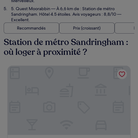
Merveilleux.
5. Quest Moorabbin
— À 6,6 km de : Station de métro
Sandringham. Hôtel 4.5 étoiles. Avis voyageurs : 8,8/10 —
Excellent.
Recommandés
Prix (croissant)
Di
Station de métro Sandringham :
où loger à proximité ?
Caroline Serviced Apartments Sandringham