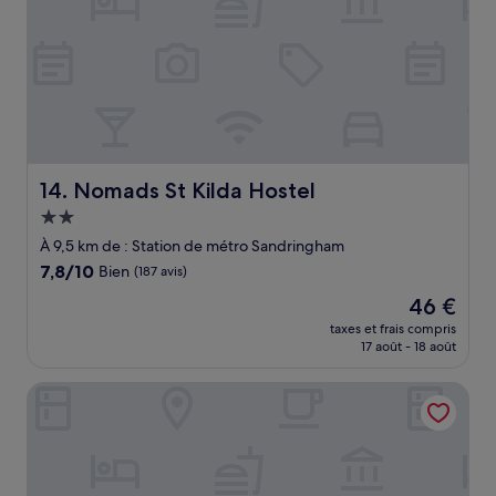
Nomads St Kilda Hostel
14. Nomads St Kilda Hostel
Hébergement
2.0 étoiles
À 9,5 km de : Station de métro Sandringham
7.8
7,8/10
Bien
(187 avis)
sur
Le
46 €
10,
nouveau
Bien,
taxes et frais compris
prix
17 août - 18 août
(187 avis)
est
de
Quest Brighton on the Bay
46 €