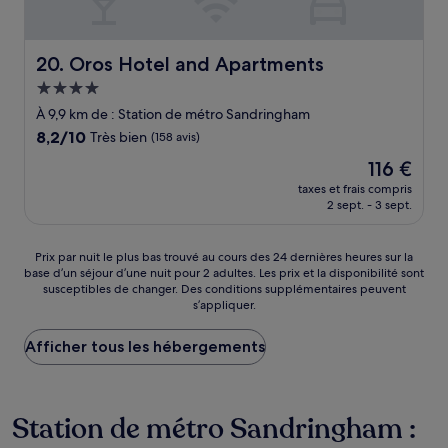
Oros Hotel and Apartments
20. Oros Hotel and Apartments
Hébergement
4.0 étoiles
À 9,9 km de : Station de métro Sandringham
8.2
8,2/10
Très bien
(158 avis)
sur
Le
116 €
10,
nouveau
Très
taxes et frais compris
prix
2 sept. - 3 sept.
bien,
est
(158 avis)
de
116 €
Prix
Prix par nuit le plus bas trouvé au cours des 24 dernières heures sur la
base d’un séjour d’une nuit pour 2 adultes. Les prix et la disponibilité sont
par
susceptibles de changer. Des conditions supplémentaires peuvent
nuit
s’appliquer.
le
plus
Afficher tous les hébergements
bas
trouvé
au
cours
Station de métro Sandringham :
des
24 dernières