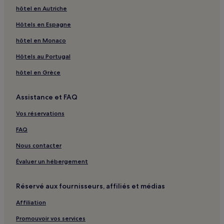
Melbourne : hôtels Hôtels avec parking
hôtel en Autriche
Melbourne : hôtels Hôtels avec centre de fitness
Hôtels en Espagne
Melbourne : hôtels Hôtels avec petit-déjeuner gratuit
hôtel en Monaco
Melbourne : Villas
Hôtels au Portugal
Melbourne : Appart’hôtels
hôtel en Grèce
Melbourne : hôtels Hôtels LGBTQIA+ friendly
Melbourne : hôtels Hôtels-boutiques
Assistance et FAQ
Carlton : hôtels Hôtels de luxe
Vos réservations
Carlton : hôtels Hôtels d’affaires
FAQ
St Kilda : hôtels Hôtels avec parking
Nous contacter
St Kilda : Auberges de jeunesse
Évaluer un hébergement
St Kilda : hôtels Hôtels de luxe
St Kilda : hôtels 2 étoiles
Réservé aux fournisseurs, affiliés et médias
Beaumaris : hôtels
Affiliation
East Melbourne : hôtels Hôtels avec piscine
Promouvoir vos services