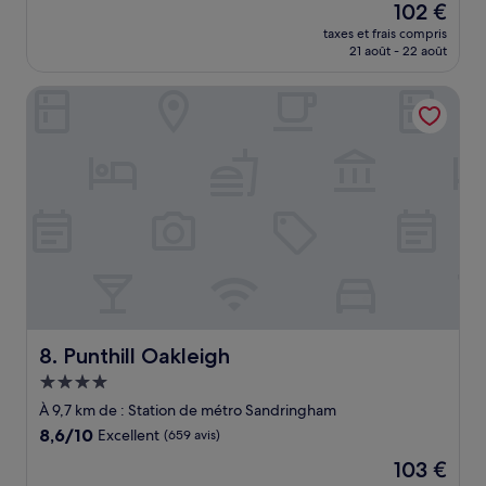
Le
102 €
10,
nouveau
Très
taxes et frais compris
prix
21 août - 22 août
bien,
est
(19 avis)
de
Punthill Oakleigh
102 €
Punthill Oakleigh
8. Punthill Oakleigh
Hébergement
4.0 étoiles
À 9,7 km de : Station de métro Sandringham
8.6
8,6/10
Excellent
(659 avis)
sur
Le
103 €
10,
nouveau