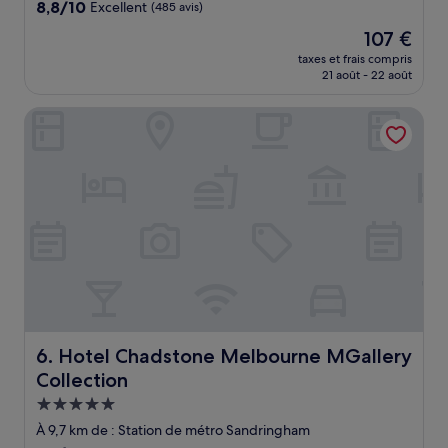
8.8
8,8/10
Excellent
(485 avis)
sur
Le
107 €
10,
nouveau
Excellent,
taxes et frais compris
prix
21 août - 22 août
(485 avis)
est
de
Hotel Chadstone Melbourne MGallery Collection
107 €
Hotel Chadstone Melbourne MGallery Collection
6. Hotel Chadstone Melbourne MGallery
Collection
Hébergement
5.0 étoiles
À 9,7 km de : Station de métro Sandringham