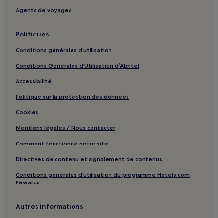
East Melbourne : hôtels Hôtels d’affaires
Agents de voyages
Southbank : hôtels Hôtels acceptant les animaux de
compagnie
Politiques
Southbank : hôtels Hôtels de luxe
Conditions générales d’utilisation
Southbank : hôtels Hôtels avec casino
Conditions Générales d’Utilisation d’Abritel
Sandringham : hôtels Hôtels familiaux
Accessibilité
Sandringham : hôtels
Politique sur la protection des données
West Melbourne : hôtels Hôtels avec cuisine
Cookies
Musée des juifs d'Australie : hôtels à proximité
Mentions légales / Nous contacter
Toorak Road : Appart’hôtels
Comment fonctionne notre site
Toorak Road : Hôtels de luxe à proximité
Directives de contenu et signalement de contenus
Toorak Road : Hôtels d’affaires à proximité
Conditions générales d’utilisation du programme Hotels.com
Toorak Road : Hôtels familiaux à proximité
Rewards
St. Kilda East : hôtels
Hughesdale : hôtels
Autres informations