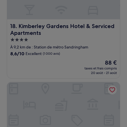
Kimberley Gardens Hotel & Serviced Apartments
18. Kimberley Gardens Hotel & Serviced
Apartments
Hébergement
4.0 étoiles
À 9,2 km de : Station de métro Sandringham
8.6
8,6/10
Excellent
(1 000 avis)
sur
Le
88 €
10,
nouveau
Excellent,
taxes et frais compris
prix
20 août - 21 août
(1 000 avis)
est
de
St Kilda Central Apartment Hotel
88 €