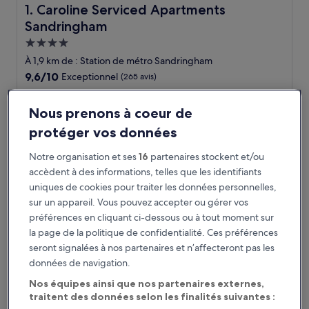
Caroline Serviced Apartments Sandringham
1. Caroline Serviced Apartments
Sandringham
Hébergement
4.0 étoiles
À 1,9 km de : Station de métro Sandringham
9.6
9,6/10
Exceptionnel
(265 avis)
sur
Le
125 €
10,
nouveau
Nous prenons à coeur de
Exceptionnel,
taxes et frais compris
prix
23 août - 24 août
(265 avis)
protéger vos données
est
de
Nightcap at Sandringham Hotel
Notre organisation et ses
16
partenaires stockent et/ou
125 €
accèdent à des informations, telles que les identifiants
uniques de cookies pour traiter les données personnelles,
sur un appareil. Vous pouvez accepter ou gérer vos
préférences en cliquant ci-dessous ou à tout moment sur
la page de la politique de confidentialité. Ces préférences
seront signalées à nos partenaires et n’affecteront pas les
données de navigation.
Nos équipes ainsi que nos partenaires externes,
traitent des données selon les finalités suivantes :