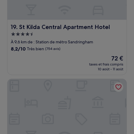
St Kilda Central Apartment Hotel
19. St Kilda Central Apartment Hotel
Hébergement
4.5 étoiles
À 9,6 km de : Station de métro Sandringham
8.2
8,2/10
Très bien
(754 avis)
sur
Le
72 €
10,
nouveau
Très
taxes et frais compris
prix
10 août - 11 août
bien,
est
(754 avis)
de
Oros Hotel and Apartments
72 €