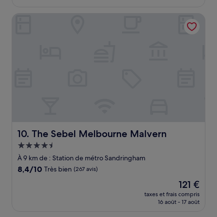
est
de
The Sebel Melbourne Malvern
137 €
The Sebel Melbourne Malvern
10. The Sebel Melbourne Malvern
Hébergement
4.5 étoiles
À 9 km de : Station de métro Sandringham
8.4
8,4/10
Très bien
(267 avis)
sur
Le
121 €
10,
nouveau
Très
taxes et frais compris
prix
16 août - 17 août
bien,
est
(267 avis)