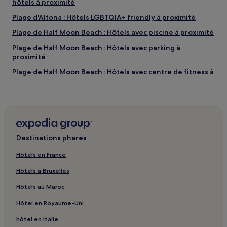
hôtels à proximité
Plage d'Altona : Hôtels LGBTQIA+ friendly à proximité
Plage de Half Moon Beach : Hôtels avec piscine à proximité
Plage de Half Moon Beach : Hôtels avec parking à
proximité
Plage de Half Moon Beach : Hôtels avec centre de fitness à
proximité
Plage de Half Moon Beach : Hôtels de luxe à proximité
Plage de Half Moon Beach : hôtels 4 étoiles
Plage de Half Moon Beach : Hôtels familiaux à proximité
Destinations phares
Windsor Railway Station : hôtels à proximité
Hôtels en France
Yarra Yarra Golf Club : hôtels à proximité
Hôtels à Bruxelles
Green Point : hôtels à proximité
Cheltenham East : hôtels
Hôtels au Maroc
Hampton Beach : hôtels à proximité
Hôtel en Royaume-Uni
Plage de St Kilda : hôtels à proximité
hôtel en Italie