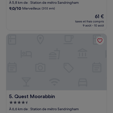
3.5 étoiles
À 5,8 km de : Station de métro Sandringham
9.0
9,0/10
Merveilleux
(202 avis)
sur
Le
61 €
10,
nouveau
Merveilleux,
taxes et frais compris
prix
9 août - 10 août
(202 avis)
est
de
Quest Moorabbin
61 €
Quest Moorabbin
5. Quest Moorabbin
Hébergement
4.5 étoiles
À 6,6 km de : Station de métro Sandringham