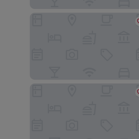
Beijing Mooncome Hotel
Shanxidasha - All Inclusive