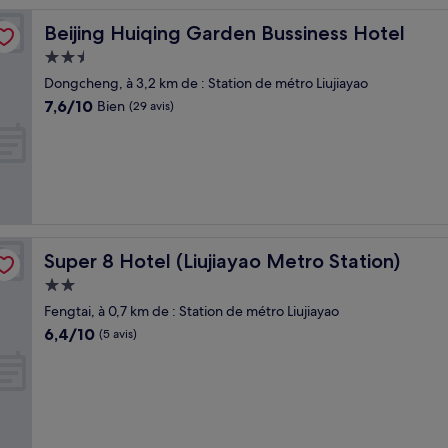
Beijing Huiqing Garden Bussiness Hotel
Beijing Huiqing Garden Bussiness Hotel
Hébergement
2.5 étoiles
Dongcheng, à 3,2 km de : Station de métro Liujiayao
7.6
7,6/10
Bien
(29 avis)
sur
10,
Bien,
(29 avis)
Super 8 Hotel (Liujiayao Metro Station)
Super 8 Hotel (Liujiayao Metro Station)
Hébergement
2.0 étoiles
Fengtai, à 0,7 km de : Station de métro Liujiayao
6.4
6,4/10
(5 avis)
sur
10,
(5 avis)