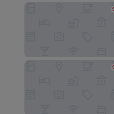
Beijing Huiqing Garden Bussiness Hotel
Super 8 Hotel (Liujiayao Metro Station)