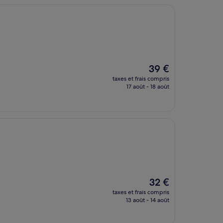
Le
39 €
nouveau
taxes et frais compris
prix
17 août - 18 août
est
de
39 €
Le
32 €
nouveau
taxes et frais compris
prix
13 août - 14 août
est
de