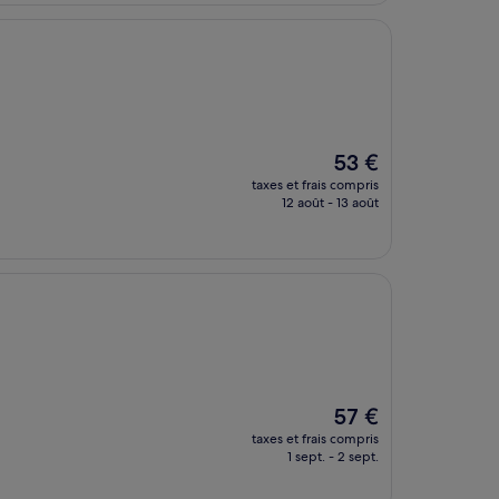
32 €
Le
53 €
nouveau
taxes et frais compris
prix
12 août - 13 août
est
de
53 €
Le
57 €
nouveau
taxes et frais compris
prix
1 sept. - 2 sept.
est
de