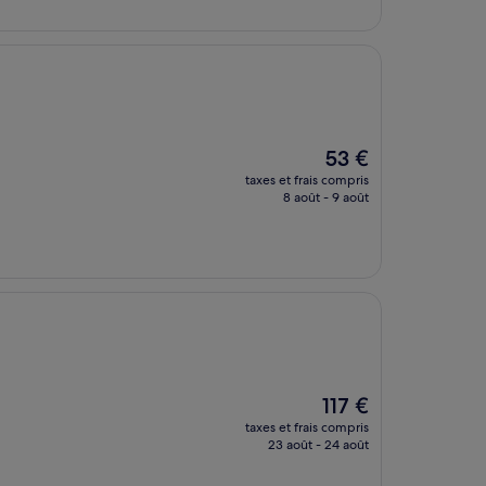
95 €
Le
53 €
nouveau
taxes et frais compris
prix
8 août - 9 août
est
de
53 €
Le
117 €
nouveau
taxes et frais compris
prix
23 août - 24 août
est
de