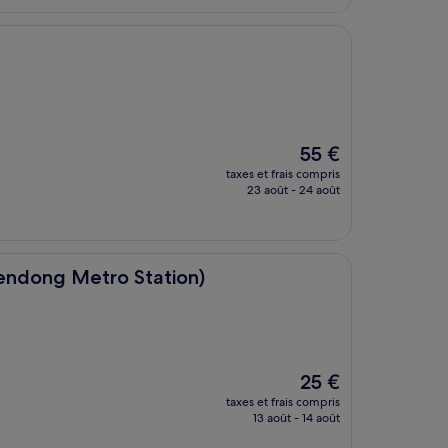
57 €
Le
55 €
nouveau
taxes et frais compris
prix
23 août - 24 août
est
de
55 €
ro Station)
mendong Metro Station)
Le
25 €
nouveau
taxes et frais compris
prix
13 août - 14 août
est