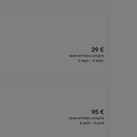
de
25 €
Le
29 €
nouveau
taxes et frais compris
prix
3 sept. - 4 sept.
est
de
29 €
Le
95 €
nouveau
taxes et frais compris
prix
8 août - 9 août
est
de