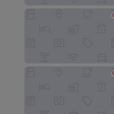
Qiqiaowu Hotel Songjiazhuang Station
Hampton by Hilton Beijing Nan Railway