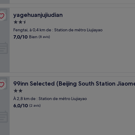
yagehuanjujiudian
yagehuanjujiudian
Hébergement
2.5 étoiles
Fengtai, à 0,4 km de : Station de métro Liujiayao
7.0
7,0/10
Bien
(8 avis)
sur
10,
Bien,
(8 avis)
ong Metro Station)
99inn Selected (Beijing South Station Jiaomendong Met
99inn Selected (Beijing South Station Jiao
Hébergement
2.0 étoiles
À 2,8 km de : Station de métro Liujiayao
6.0
6,0/10
(2 avis)
sur
10,
(2 avis)