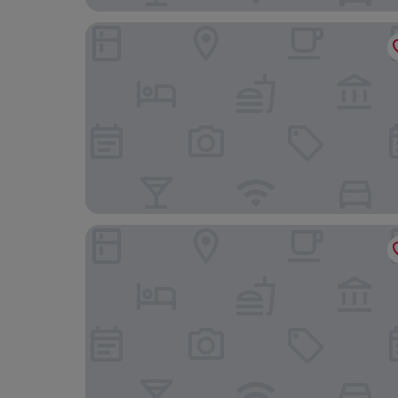
yagehuanjujiudian
99inn Selected (Beijing South Station Jiaomend