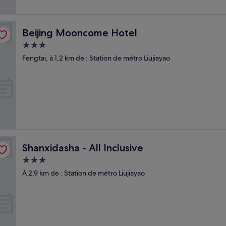
Beijing Mooncome Hotel
Beijing Mooncome Hotel
Hébergement
3.0 étoiles
Fengtai, à 1,2 km de : Station de métro Liujiayao
Shanxidasha - All Inclusive
Shanxidasha - All Inclusive
Hébergement
3.0 étoiles
À 2,9 km de : Station de métro Liujiayao