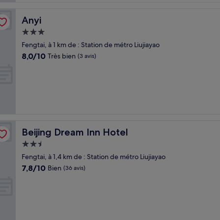
Anyi
Anyi
Hébergement
3.0 étoiles
Fengtai, à 1 km de : Station de métro Liujiayao
8.0
8,0/10
Très bien
(3 avis)
sur
10,
Très
bien,
(3 avis)
Beijing Dream Inn Hotel
Beijing Dream Inn Hotel
Hébergement
2.5 étoiles
Fengtai, à 1,4 km de : Station de métro Liujiayao
7.8
7,8/10
Bien
(36 avis)
sur
10,
Bien,
(36 avis)