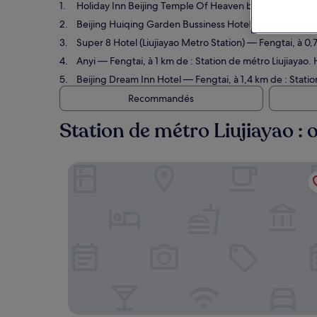
Holiday Inn Beijing Temple Of Heaven by IHG
— Fengtai
Beijing Huiqing Garden Bussiness Hotel
— Dongcheng, à 
Super 8 Hotel (Liujiayao Metro Station)
— Fengtai, à 0,7 
Anyi
— Fengtai, à 1 km de : Station de métro Liujiayao. H
Beijing Dream Inn Hotel
— Fengtai, à 1,4 km de : Statio
Recommandés
Station de métro Liujiayao : 
Holiday Inn Beijing Temple Of Heaven by IHG