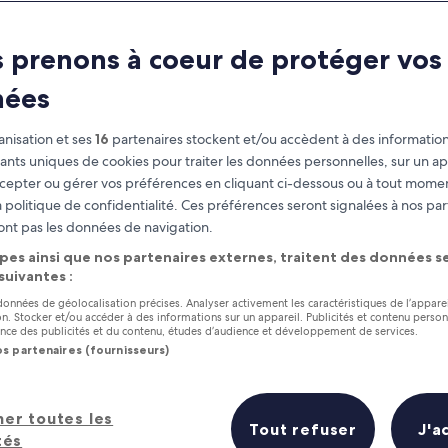
 prenons à coeur de protéger vos
nées
nisation et ses
16
partenaires stockent et/ou accèdent à des information
fiants uniques de cookies pour traiter les données personnelles, sur un ap
cepter ou gérer vos préférences en cliquant ci-dessous ou à tout momen
 politique de confidentialité. Ces préférences seront signalées à nos par
as
Gagnez des récompenses pour
ont pas les données de navigation.
chaque nuit séjournée
pes ainsi que nos partenaires externes, traitent des données se
 suivantes :
 données de géolocalisation précises. Analyser activement les caractéristiques de l’appare
tion. Stocker et/ou accéder à des informations sur un appareil. Publicités et contenu perso
ce des publicités et du contenu, études d’audience et développement de services.
os partenaires (fournisseurs)
Demain
Ce week-end
8 août - 9 août
7 août - 9 août
 les 5 meilleurs hôtels à proximité
her toutes les
Tout refuser
J'a
tés