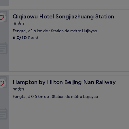
Qiqiaowu Hotel Songjiazhuang Station
Qiqiaowu Hotel Songjiazhuang Station
Hébergement
2.5 étoiles
Fengtai, à 1,6 km de : Station de métro Liujiayao
6.0
6,0/10
(1 avis)
sur
10,
(1 avis)
Hampton by Hilton Beijing Nan Railway
Hampton by Hilton Beijing Nan Railway
Hébergement
2.5 étoiles
Fengtai, à 0,6 km de : Station de métro Liujiayao