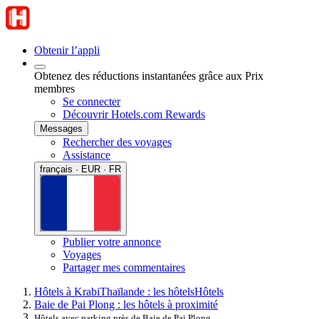
Obtenir l’appli
Obtenez des réductions instantanées grâce aux Prix
membres
Se connecter
Découvrir Hotels.com Rewards
Messages
Rechercher des voyages
Assistance
français · EUR · FR
Publier votre annonce
Voyages
Partager mes commentaires
Hôtels à Krabi
Thaïlande : les hôtels
Hôtels
Baie de Pai Plong : les hôtels à proximité
Hôtels avec parking près de Baie de Pai Plong