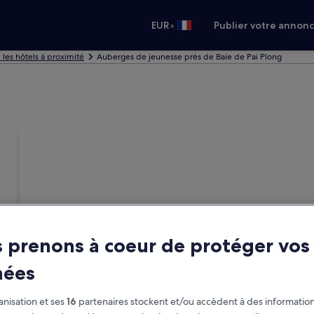
•
EUR
Publier votre annon
: les hôtels à proximité
Auberges de jeunesse près de Baie de Pai Plong
 prenons à coeur de protéger vos
nées
nisation et ses
16
partenaires stockent et/ou accèdent à des information