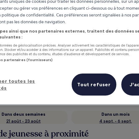
fiants uniques de cookies pour traiter les données personnelles, sur un ap
cepter ou gérer vos préférences en cliquant ci-dessous ou à tout momen
 politique de confidentialité. Ces préférences seront signalées à nos par
ont pas les données de navigation.
pes ainsi que nos partenaires externes, traitent des données se
 suivantes :
 données de géolocalisation précises. Analyser activement les caractéristiques de l’appare
tion. Stocker et/ou accéder à des informations sur un appareil. Publicités et contenu perso
ce des publicités et du contenu, études d’audience et développement de services.
os partenaires (fournisseurs)
as
Gagnez des récompenses pour
chaque nuit séjournée
her toutes les
Tout refuser
J'a
tés
Dans deux semaines
Dans un mois
21 août - 23 août
4 sept. - 6 sept.
de jeunesse à proximité