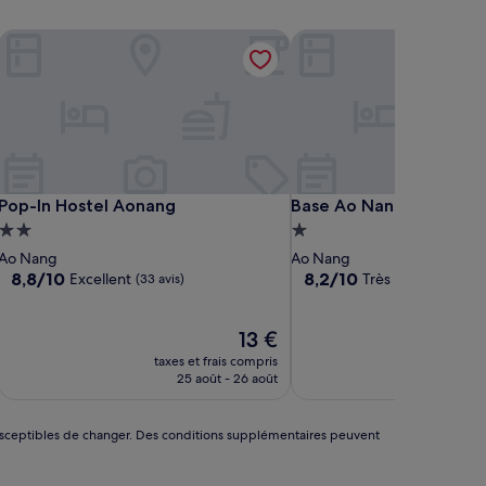
ults Only
Pop-In Hostel Aonang
Base Ao Nang
ults Only
Pop-In Hostel Aonang
Base Ao Nang
Pop-In Hostel Aonang
Base Ao Nang
Hébergement
Hébergement
2.0 étoiles
1.0 étoile
Ao Nang
Ao Nang
8.8
8.2
8,8/10
8,2/10
Excellent
Très bien
(33 avis)
(11 avis)
sur
sur
10,
10,
Excellent,
Le
Très
13 €
u
(33 avis)
nouveau
bien,
taxes et frais compris
prix
(11 avis)
25 août - 26 août
est
de
13 €
nt susceptibles de changer. Des conditions supplémentaires peuvent