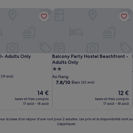
- Adults Only
Balcony Party Hostel Beachfront - Ad
- Adults Only
Balcony Party Hostel Beachfront - Ad
- Adults Only
Balcony Party Hostel Beachfront -
Adults Only
t
Hébergement
2.0 étoiles
(19 avis)
Ao Nang
7.8
7,8/10
Bien
(22 avis)
sur
Le
Le
14 €
12 €
10,
nouveau
nouvea
Bien,
taxes et frais compris
taxes et frais compris
prix
prix
(22 avis)
17 août - 18 août
17 août - 18 août
est
est
de
de
14 €
12 €
 sur la base d’un séjour d’une nuit pour 2 adultes. Les prix et la disponibilité so
s’appliquer.