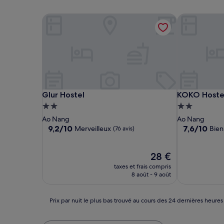
Glur Hostel
KOKO Hostel
Glur Hostel
KOKO Hostel
Glur Hostel
KOKO Hostel
Hébergement
Hébergemen
2.0 étoiles
2.0 étoiles
Ao Nang
Ao Nang
9.2
7.6
9,2/10
7,6/10
Merveilleux
Bien
(76 avis)
sur
sur
10,
10,
Merveilleux,
Le
Bien,
28 €
(76 avis)
nouveau
(19 avis)
taxes et frais compris
prix
8 août - 9 août
est
de
28 €
Prix
Prix par nuit le plus bas trouvé au cours des 24 dernières heures
par
nuit