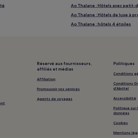
ité
Ao Thalane : Hôtels avec petit-
Ao Thalane : Hôtels de luxe à pr
Ao Thalane : hôtels 4 étoiles
Ao Thalane : Hôtels d’affaires à
té
Ao Thalane : Hôtels-boutiques 
Parc National de Khao Phanom B
Terrain de Golf Palm : hôtels à 
Réservé aux fournisseurs,
Politiques
affiliés et médias
Île de Hong : Villas
Conditions gé
Île de Hong : Maison d’hôtes
Affiliation
Conditions Gé
Île de Hong : Hôtels avec spa à 
d’Abritel
Promouvoir vos services
Ban Ko Kwang : hôtels Hôtels av
Accessibilité
Agents de voyages
ent
Ban Ko Kwang : hôtels Hôtels de
Politique sur
données
Ban Ko Kwang : hôtels Hôtels de
Cookies
Plage de Pan : hôtels à proximit
Mentions lég
Ao Nang : hôtels Hôtels avec pa