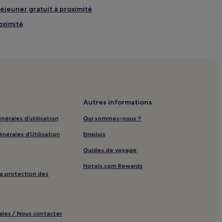
déjeuner gratuit à proximité
oximité
 proximité
à proximité
encha : hôtels à proximité
proximité
Autres informations
nérales d’utilisation
Qui sommes-nous ?
nérales d’Utilisation
Emplois
proximité
Guides de voyage
ec parking
Hotels.com Rewards
 luxe
 la protection des
 plage
é
ales / Nous contacter
rking