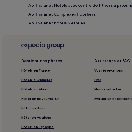
Ao Thalane : Hôtels avec centre de fitness à proxim
Ao Thalane : Complexes hôteliers
Ao Thalane : hôtels 2 étoiles
Ao Thalane : hôtels 5 étoiles
Ao Thalane : Hôtels avec sources chaudes à proximi
Ao Thalane : Hôtels avec spa à proximité
Mcdonald : hôtels à proximité
Destinations phares
Assistance et FAQ
Île de Hong : Hôtels avec parking à proximité
Hôtels en France
Vos réservations
Île de Hong : Complexes hôteliers
Hôtels à Bruxelles
FAQ
Île de Hong : hôtels 3 étoiles
Hôtels au Maroc
Nous contacter
Ban Ko Kwang : hôtels Hôtels avec piscine
Hôtel en Royaume-Uni
Évaluer un hébergem
Ban Ko Kwang : hôtels Hôtels pas chers
hôtel en Italie
Ban Ko Kwang : hôtels Hôtels d’affaires
hôtel en Autriche
Khao Ao Nam Mao : hôtels à proximité
Hôtels en Espagne
Plage de Koh Kwang : hôtels à proximité