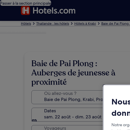
Passer à la section principale
Hôtels
Thaïlande : les hôtels
Hôtels à Krabi
Baie de Pai Plong 
Photo de John Shears
Baie de Pai Plong :
Auberges de jeunesse à
proximité
Où allez-vous ?
Nous
Dates
don
sam. 22 août - dim. 23 août
Notre orga
Voyageurs