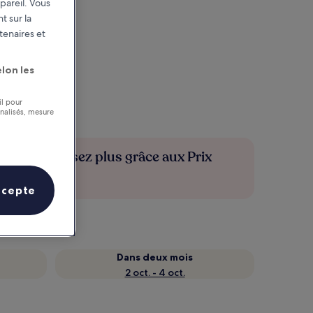
pareil. Vous
t sur la
tenaires et
lon les
il pour
nnalisés, mesure
Économisez plus grâce aux Prix
membres
ccepte
Dans deux mois
2 oct. - 4 oct.