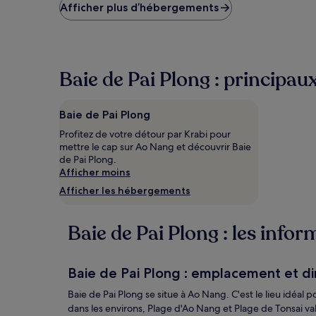
le
Afficher plus d’hébergements
plus
bas
trouvé
au
cours
Baie de Pai Plong : principaux
des
24 dernières
heures
Baie de Pai Plong
sur
la
Profitez de votre détour par Krabi pour
base
mettre le cap sur Ao Nang et découvrir Baie
d’un
de Pai Plong.
séjour
Afficher moins
d’une
Afficher les hébergements
nuit
pour
2 adultes.
Baie de Pai Plong : les infor
Les
prix
et
Baie de Pai Plong : emplacement et di
la
disponibilité
Baie de Pai Plong se situe à Ao Nang. C'est le lieu idéal
sont
dans les environs, Plage d'Ao Nang et Plage de Tonsai val
susceptibles