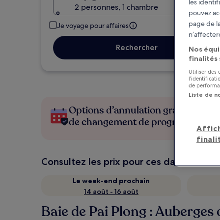
les identi
2 personnes, 1 chambre
pouvez ac
page de la
Je voyage pour affaires
n’affecter
Rechercher
Nos équi
finalités
Utiliser des
l’identifica
de performan
Liste de n
Options d’annulation gratuite en c
de changement de programme
Affic
finali
Consultez les prix pour ces dates
Le week-end prochain
14 août - 16 août
Baie de Pai Plong : Auberges 