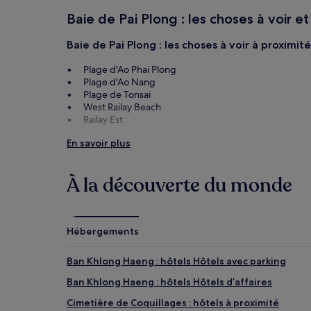
de
Baie de Pai Plong : les choses à voir et
changer.
Des
conditions
Baie de Pai Plong : les choses à voir à proximité
supplémentaires
peuvent
Plage d'Ao Phai Plong
s’appliquer.
Plage d'Ao Nang
Plage de Tonsai
West Railay Beach
Railay Est
Baie de Pai Plong : les activités à proximité
En savoir plus
Marché de Nuit de la Référence d'Ao Nang
Marché nocturne du weekend de Krabi
À la découverte du monde
McDonald, Aonang
Marché de la Promenade de la Plage Ao-nang
Musée Mondial des Fossiles de Gastropodes
Hébergements
Ban Khlong Haeng : hôtels Hôtels avec parking
Ban Khlong Haeng : hôtels Hôtels d’affaires
Cimetière de Coquillages : hôtels à proximité