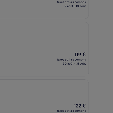
nouveau
taxes et frais compris
prix
9 août - 10 août
est
de
119 €
Le
119 €
nouveau
taxes et frais compris
prix
30 août - 31 août
est
de
119 €
Le
122 €
nouveau
taxes et frais compris