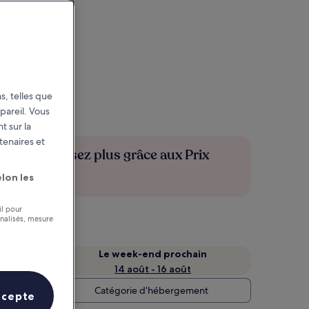
s, telles que
pareil. Vous
t sur la
tenaires et
Économisez plus grâce aux Prix
membres
lon les
il pour
nnalisés, mesure
Le week-end prochain
14 août - 16 août
Catégorie d’hébergement
ccepte