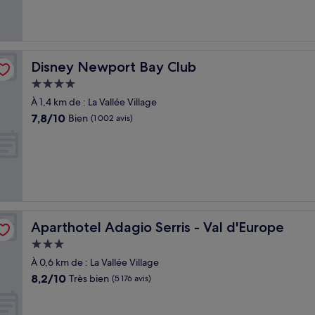
(2 717 avis)
Disney Newport Bay Club
Disney Newport Bay Club
Hébergement
4.0 étoiles
À 1,4 km de : La Vallée Village
7.8
7,8/10
Bien
(1 002 avis)
sur
10,
Bien,
(1 002 avis)
Aparthotel Adagio Serris - Val d'Europe
Aparthotel Adagio Serris - Val d'Europe
Hébergement
3.0 étoiles
À 0,6 km de : La Vallée Village
8.2
8,2/10
Très bien
(5 176 avis)
sur
10,