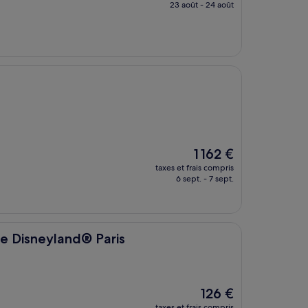
prix
23 août - 24 août
est
de
122 €
Le
1 162 €
nouveau
taxes et frais compris
prix
6 sept. - 7 sept.
est
de
1 162 €
nd® Paris
de Disneyland® Paris
Le
126 €
nouveau
taxes et frais compris