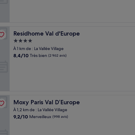
Bien,
(2 211 avis)
Residhome Val d'Europe
Residhome Val d'Europe
Hébergement
4.0 étoiles
À 1 km de : La Vallée Village
8.4
8,4/10
Très bien
(2 962 avis)
sur
10,
Très
bien,
(2 962 avis)
Moxy Paris Val D’Europe
Moxy Paris Val D’Europe
À 1,2 km de : La Vallée Village
9.2
9,2/10
Merveilleux
(998 avis)
sur
10,
Merveilleux,