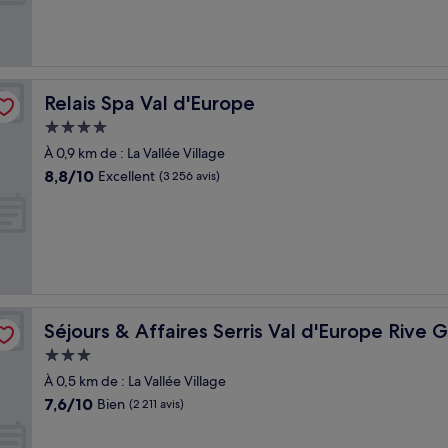
Très
bien,
(5 176 avis)
Relais Spa Val d'Europe
Relais Spa Val d'Europe
Hébergement
4.0 étoiles
À 0,9 km de : La Vallée Village
8.8
8,8/10
Excellent
(3 256 avis)
sur
10,
Excellent,
(3 256 avis)
he
Séjours & Affaires Serris Val d'Europe Rive Gauche
Séjours & Affaires Serris Val d'Europe Rive 
Hébergement
3.0 étoiles
À 0,5 km de : La Vallée Village
7.6
7,6/10
Bien
(2 211 avis)
sur
10,