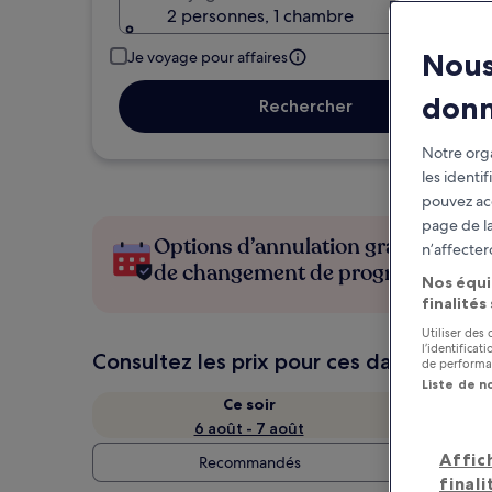
2 personnes, 1 chambre
Nous
Je voyage pour affaires
don
Rechercher
Notre orga
les identi
pouvez ac
page de la
Options d’annulation gratuite en c
n’affecter
de changement de programme
Nos équi
finalités
Utiliser des
l’identifica
Consultez les prix pour ces dates
de performan
Liste de n
Ce soir
6 août - 7 août
Affic
Recommandés
finali