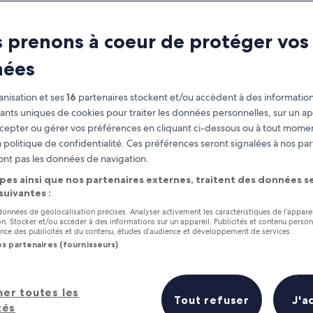
 prenons à coeur de protéger vos
nées
nisation et ses
16
partenaires stockent et/ou accèdent à des information
fiants uniques de cookies pour traiter les données personnelles, sur un ap
cepter ou gérer vos préférences en cliquant ci-dessous ou à tout momen
 politique de confidentialité. Ces préférences seront signalées à nos par
as
Gagnez des récompenses pour
ont pas les données de navigation.
chaque nuit séjournée
pes ainsi que nos partenaires externes, traitent des données se
 suivantes :
 données de géolocalisation précises. Analyser activement les caractéristiques de l’appare
tion. Stocker et/ou accéder à des informations sur un appareil. Publicités et contenu perso
ce des publicités et du contenu, études d’audience et développement de services.
os partenaires (fournisseurs)
Demain
Ce week-end
7 août - 8 août
7 août - 9 août
her toutes les
Prix (croissant)
Distance
Tout refuser
J'a
tés