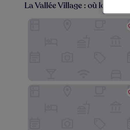
La Vallée Village : où loger à 
Hôtel l'Elysée Val d'Europe
Aparthotel Adagio Val d'Europe près de Disneyla