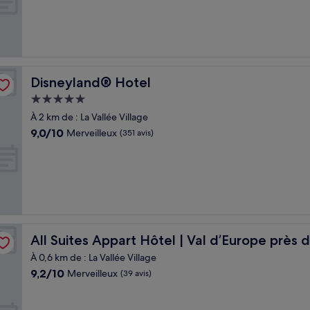
(998 avis)
Disneyland® Hotel
Disneyland® Hotel
Hébergement
5.0 étoiles
À 2 km de : La Vallée Village
9.0
9,0/10
Merveilleux
(351 avis)
sur
10,
Merveilleux,
(351 avis)
isneyland® Paris
All Suites Appart Hôtel | Val d’Europe près de Disneyla
All Suites Appart Hôtel | Val d’Europe près 
À 0,6 km de : La Vallée Village
9.2
9,2/10
Merveilleux
(39 avis)
sur
10,
Merveilleux,