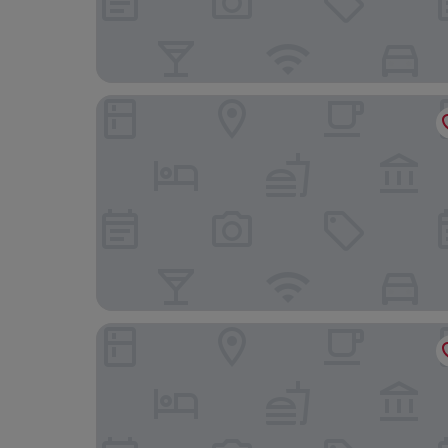
Disneyland® Hotel
All Suites Appart Hôtel | Val d’Europe près de D