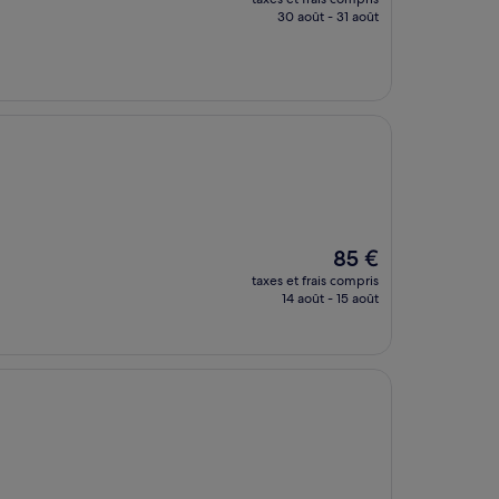
prix
30 août - 31 août
est
de
126 €
Le
85 €
nouveau
taxes et frais compris
prix
14 août - 15 août
est
de
85 €