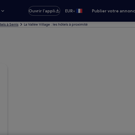
•
s
Ouvrir l’appli
EUR
Publier votre annon
els à Serris
La Vallée Village : les hôtels à proximité