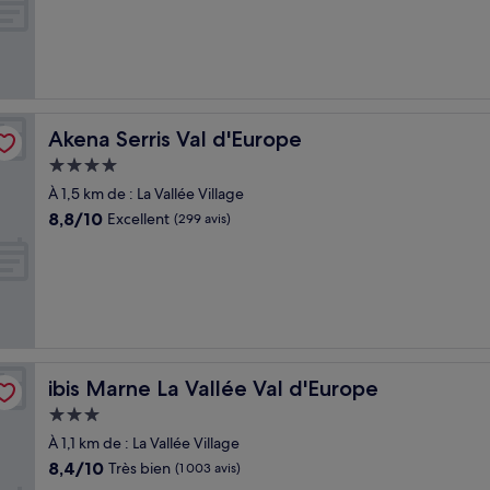
(39 avis)
Akena Serris Val d'Europe
Akena Serris Val d'Europe
Hébergement
4.0 étoiles
À 1,5 km de : La Vallée Village
8.8
8,8/10
Excellent
(299 avis)
sur
10,
Excellent,
(299 avis)
ibis Marne La Vallée Val d'Europe
ibis Marne La Vallée Val d'Europe
Hébergement
3.0 étoiles
À 1,1 km de : La Vallée Village
8.4
8,4/10
Très bien
(1 003 avis)
sur