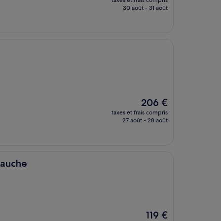
taxes et frais compris
prix
30 août - 31 août
est
de
136 €
Le
206 €
nouveau
taxes et frais compris
prix
27 août - 28 août
est
de
206 €
Gauche
Le
119 €