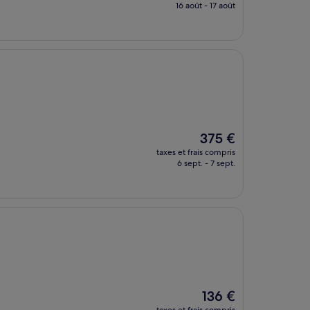
prix
16 août - 17 août
est
de
157 €
Le
375 €
nouveau
taxes et frais compris
prix
6 sept. - 7 sept.
est
de
375 €
Le
136 €
nouveau