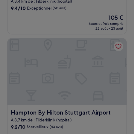
À 3,4 km de : Filderklinik (hôpital)
9.4
9,4/10
Exceptionnel
(50 avis)
sur
Le
105 €
10,
nouveau
Exceptionnel,
taxes et frais compris
prix
22 août - 23 août
(50 avis)
est
de
Hampton By Hilton Stuttgart Airport
105 €
Hampton By Hilton Stuttgart Airport
Hampton By Hilton Stuttgart Airport
À 3,7 km de : Filderklinik (hôpital)
9.2
9,2/10
Merveilleux
(43 avis)
sur