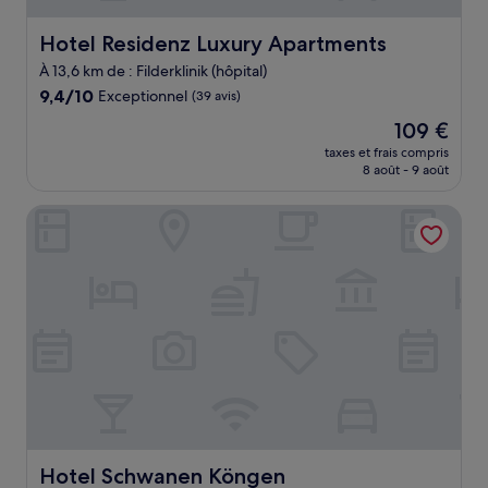
Hotel Residenz Luxury Apartments
Hotel Residenz Luxury Apartments
À 13,6 km de : Filderklinik (hôpital)
9.4
9,4/10
Exceptionnel
(39 avis)
sur
Le
109 €
10,
nouveau
Exceptionnel,
taxes et frais compris
prix
8 août - 9 août
(39 avis)
est
de
Hotel Schwanen Köngen
109 €
Hotel Schwanen Köngen
Hotel Schwanen Köngen