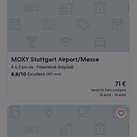
MOXY Stuttgart Airport/Messe
MOXY Stuttgart Airport/Messe
À 6,3 km de : Filderklinik (hôpital)
8.8
8,8/10
Excellent
(491 avis)
sur
Le
71 €
10,
nouveau
Excellent,
taxes et frais compris
prix
13 août - 14 août
(491 avis)
est
de
Wyndham Stuttgart Airport Messe
71 €