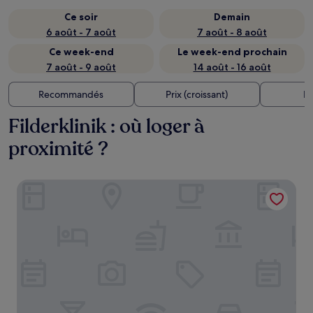
Ce soir
Demain
6 août - 7 août
7 août - 8 août
Ce week-end
Le week-end prochain
7 août - 9 août
14 août - 16 août
Recommandés
Prix (croissant)
Di
Filderklinik : où loger à
proximité ?
ASD Hotel