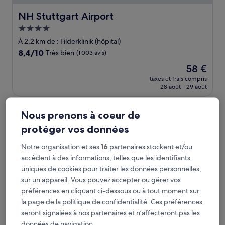
NH Stuttgart Airport
NH Stuttgart Airport
Hébergement
4.0 étoiles
À 2,2 km de : Filderklinik (hôpital)
8.4
8,4/10
Très bien
(1 003 avis)
sur
Le
58 €
10,
nouveau
Très
taxes et frais compris
prix
28 août - 29 août
bien,
est
(1 003 avis)
de
PLAZA INN Stuttgart Airport Messe
58 €
Nous prenons à coeur de
protéger vos données
Notre organisation et ses
16
partenaires stockent et/ou
accèdent à des informations, telles que les identifiants
uniques de cookies pour traiter les données personnelles,
sur un appareil. Vous pouvez accepter ou gérer vos
préférences en cliquant ci-dessous ou à tout moment sur
la page de la politique de confidentialité. Ces préférences
seront signalées à nos partenaires et n’affecteront pas les
données de navigation.