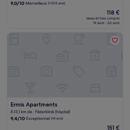
9.0
9,0/10
Merveilleux
(1 003 avis)
sur
Le
118 €
10,
nouveau
Merveilleux,
taxes et frais compris
prix
19 août - 20 août
(1 003 avis)
est
de
Ermis Apartments
118 €
Ermis Apartments
Ermis Apartments
À 13,1 km de : Filderklinik (hôpital)
9.4
9,4/10
Exceptionnel
(14 avis)
sur
Le
151 €
10,