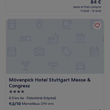
Le
84 €
10,
nouveau
Merveilleux,
taxes et frais compris
prix
11 août - 12 août
(43 avis)
est
de
Mövenpick Hotel Stuttgart Messe & Congress
84 €
Mövenpick Hotel Stuttgart Messe & Congress
Mövenpick Hotel Stuttgart Messe &
Congress
Hébergement
4.0 étoiles
À 5 km de : Filderklinik (hôpital)
9.2
9,2/10
Merveilleux
(290 avis)
sur