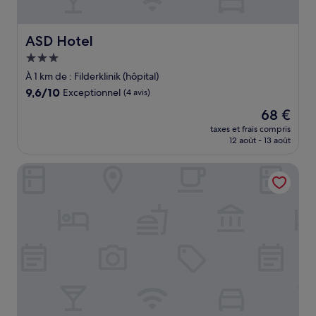
ASD Hotel
ASD Hotel
Hébergement
3.0 étoiles
À 1 km de : Filderklinik (hôpital)
9.6
9,6/10
Exceptionnel
(4 avis)
sur
Le
68 €
10,
nouveau
Exceptionnel,
taxes et frais compris
prix
12 août - 13 août
(4 avis)
est
de
NH Stuttgart Airport
68 €