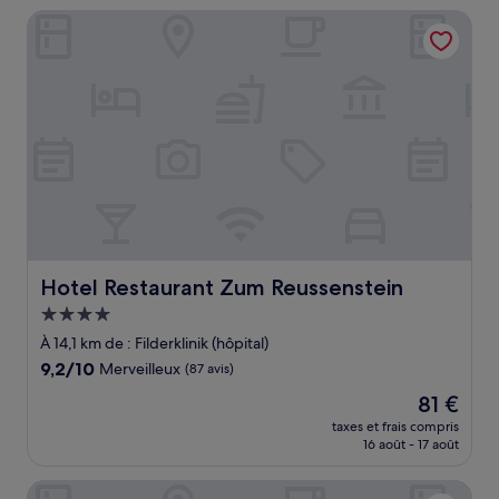
de
Hotel Restaurant Zum Reussenstein
107 €
Hotel Restaurant Zum Reussenstein
Hotel Restaurant Zum Reussenstein
Hébergement
4.0 étoiles
À 14,1 km de : Filderklinik (hôpital)
9.2
9,2/10
Merveilleux
(87 avis)
sur
Le
81 €
10,
nouveau
Merveilleux,
taxes et frais compris
prix
16 août - 17 août
(87 avis)
est
de
Hotel Am Bad