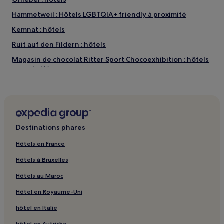
Hammetweil : Hôtels LGBTQIA+ friendly à proximité
Kemnat : hôtels
Ruit auf den Fildern : hôtels
Magasin de chocolat Ritter Sport Chocoexhibition : hôtels
à proximité
Fildorado : hôtels à proximité
Altdorf : hôtels
Bernhausen : hôtels Hôtels avec parking
Destinations phares
Neckarhausen : hôtels
Altenburg : hôtels
Hôtels en France
Pfrondorf : hôtels
Hôtels à Bruxelles
Neuweiler : hôtels
Hôtels au Maroc
Nürtingen : hôtels Hôtels avec parking
Hôtel en Royaume-Uni
Böblingen : hôtels Hôtels avec parking
hôtel en Italie
Böblingen : hôtels Hôtels d’affaires
hôtel en Autriche