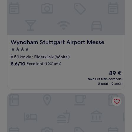
Wyndham Stuttgart Airport Messe
Wyndham Stuttgart Airport Messe
Hébergement
4.0 étoiles
À 5,1 km de : Filderklinik (hôpital)
8.6
8,6/10
Excellent
(1 001 avis)
sur
Le
89 €
10,
nouveau
Excellent,
taxes et frais compris
prix
8 août - 9 août
(1 001 avis)
est
de
Essential by Dorint Stuttgart/Airport
89 €