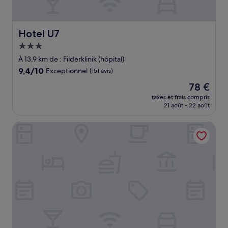
Hotel U7
Hotel U7
Hébergement
3.0 étoiles
À 13,9 km de : Filderklinik (hôpital)
9.4
9,4/10
Exceptionnel
(151 avis)
sur
Le
78 €
10,
nouveau
Exceptionnel,
taxes et frais compris
prix
21 août - 22 août
(151 avis)
est
de
Hotel Residenz Luxury Apartments
78 €