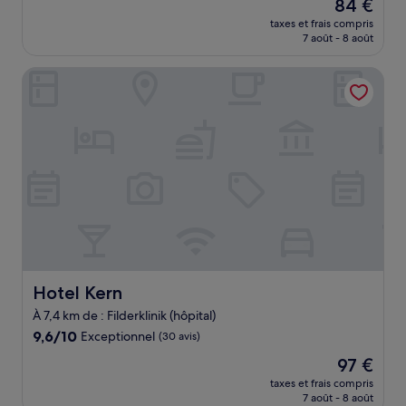
Le
84 €
10,
nouveau
Merveilleux,
taxes et frais compris
prix
7 août - 8 août
(290 avis)
est
de
Hotel Kern
84 €
Hotel Kern
Hotel Kern
À 7,4 km de : Filderklinik (hôpital)
9.6
9,6/10
Exceptionnel
(30 avis)
sur
Le
97 €
10,
nouveau
Exceptionnel,
taxes et frais compris
prix
7 août - 8 août
(30 avis)