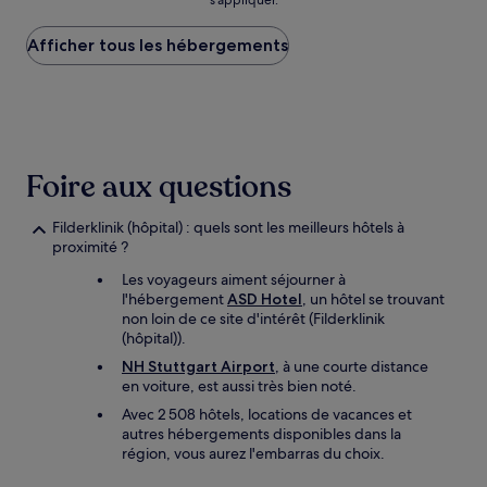
s’appliquer.
le
plus
Afficher tous les hébergements
bas
trouvé
au
cours
des
24 dernières
heures
Foire aux questions
sur
la
base
Filderklinik (hôpital) : quels sont les meilleurs hôtels à
d’un
proximité ?
séjour
Les voyageurs aiment séjourner à
d’une
l'hébergement
ASD Hotel
, un hôtel se trouvant
nuit
non loin de ce site d'intérêt (Filderklinik
pour
(hôpital)).
2 adultes.
Les
NH Stuttgart Airport
, à une courte distance
prix
en voiture, est aussi très bien noté.
et
Avec 2 508 hôtels, locations de vacances et
la
autres hébergements disponibles dans la
disponibilité
région, vous aurez l'embarras du choix.
sont
susceptibles