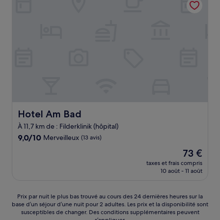
81 €
Hotel Am Bad
Hotel Am Bad
À 11,7 km de : Filderklinik (hôpital)
9.0
9,0/10
Merveilleux
(13 avis)
sur
Le
73 €
10,
nouveau
Merveilleux,
taxes et frais compris
prix
10 août - 11 août
(13 avis)
est
de
73 €
Prix
Prix par nuit le plus bas trouvé au cours des 24 dernières heures sur la
base d’un séjour d’une nuit pour 2 adultes. Les prix et la disponibilité sont
par
susceptibles de changer. Des conditions supplémentaires peuvent
nuit