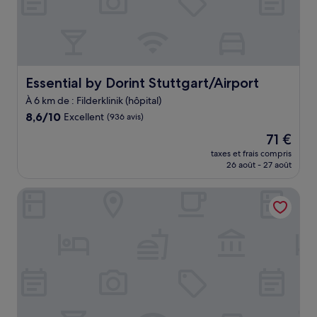
Essential by Dorint Stuttgart/Airport
Essential by Dorint Stuttgart/Airport
À 6 km de : Filderklinik (hôpital)
8.6
8,6/10
Excellent
(936 avis)
sur
Le
71 €
10,
nouveau
Excellent,
taxes et frais compris
prix
26 août - 27 août
(936 avis)
est
de
Hotel U7
71 €