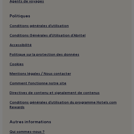
Agents de voyages
Théâtre Stage Apollo : hôtels à proximité
Gare S-Bahn d'Esslingen Mettingen : hôtels à proximité
Politiques
Gare S-Bahn de Stuttgart Universität : hôtels à proximité
Conditions générales d’utilisation
Gare S-Bahn de Leinfelden Oberaichen : hôtels à
Conditions Générales d’Utilisation d’Abritel
proximité
Accessibilité
Stuttgart : hôtels Hôtels avec parking
Stuttgart : hôtels Hôtels avec centre de fitness
Politique sur la protection des données
Stuttgart : hôtels Hôtels avec petit-déjeuner gratuit
Cookies
Stuttgart : Appart’hôtels
Mentions légales / Nous contacter
Stuttgart : hôtels Hôtels LGBTQIA+ friendly
Comment fonctionne notre site
Stuttgart : hôtels Hôtels avec sources chaudes
Directives de contenu et signalement de contenus
Sindelfingen : hôtels Hôtels avec parking
Conditions générales d’utilisation du programme Hotels.com
Rewards
Sindelfingen : hôtels Hôtels acceptant les animaux de
compagnie
Autres informations
Sindelfingen : hôtels Hôtels d’affaires
Sindelfingen : hôtels Hôtels familiaux
Qui sommes-nous ?