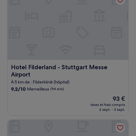
Hotel Filderland - Stuttgart Messe Airport
Hotel Filderland - Stuttgart Messe
Airport
À 5 km de : Filderklinik (hôpital)
9.2
9,2/10
Merveilleux
(94 avis)
sur
Le
93 €
10,
nouveau
Merveilleux,
taxes et frais compris
prix
2 sept. - 3 sept.
(94 avis)
est
de
MOXY Stuttgart Airport/Messe
93 €