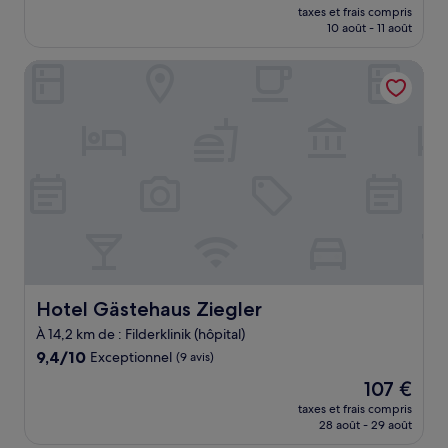
nouveau
Exceptionnel,
taxes et frais compris
prix
10 août - 11 août
(14 avis)
est
de
Hotel Gästehaus Ziegler
151 €
Hotel Gästehaus Ziegler
Hotel Gästehaus Ziegler
À 14,2 km de : Filderklinik (hôpital)
9.4
9,4/10
Exceptionnel
(9 avis)
sur
Le
107 €
10,
nouveau
Exceptionnel,
taxes et frais compris
prix
28 août - 29 août
(9 avis)
est