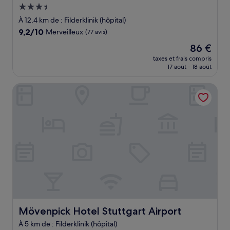
Hébergement
3.5 étoiles
À 12,4 km de : Filderklinik (hôpital)
9.2
9,2/10
Merveilleux
(77 avis)
sur
Le
86 €
10,
nouveau
Merveilleux,
taxes et frais compris
prix
17 août - 18 août
(77 avis)
est
de
Mövenpick Hotel Stuttgart Airport
86 €
Mövenpick Hotel Stuttgart Airport
Mövenpick Hotel Stuttgart Airport
À 5 km de : Filderklinik (hôpital)