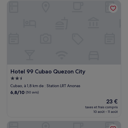
de
Hotel 99 Cubao Quezon City
18 €
Hotel 99 Cubao Quezon City
Hotel 99 Cubao Quezon City
Hébergement
2.5 étoiles
Cubao, à 1,8 km de : Station LRT Anonas
6.8
6,8/10
(50 avis)
sur
Le
23 €
10,
nouveau
(50 avis)
taxes et frais compris
prix
10 août - 11 août
est
de
Wesfame Suites
23 €