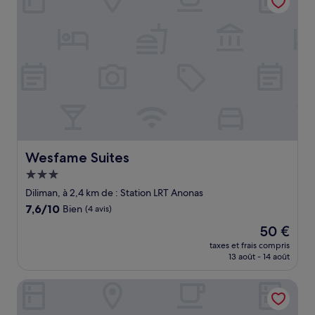
Wesfame Suites
Wesfame Suites
Hébergement
3.0 étoiles
Diliman, à 2,4 km de : Station LRT Anonas
7.6
7,6/10
Bien
(4 avis)
sur
Le
50 €
10,
nouveau
Bien,
taxes et frais compris
prix
13 août - 14 août
(4 avis)
est
de
Hotel DreamWorld Araneta Cubao
50 €