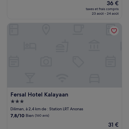
Le
36 €
10,
nouveau
Très
taxes et frais compris
prix
23 août - 24 août
bien,
est
(14 avis)
de
Fersal Hotel Kalayaan
36 €
Fersal Hotel Kalayaan
Fersal Hotel Kalayaan
Hébergement
3.0 étoiles
Diliman, à 2,4 km de : Station LRT Anonas
7.8
7,8/10
Bien
(160 avis)
sur
Le
31 €
10,
nouveau