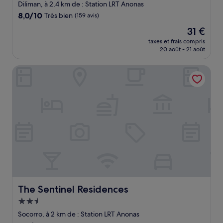
3.0 étoiles
Diliman, à 2,4 km de : Station LRT Anonas
8.0
8,0/10
Très bien
(159 avis)
sur
Le
31 €
10,
nouveau
Très
taxes et frais compris
prix
20 août - 21 août
bien,
est
(159 avis)
de
The Sentinel Residences
31 €
The Sentinel Residences
The Sentinel Residences
Hébergement
2.5 étoiles
Socorro, à 2 km de : Station LRT Anonas