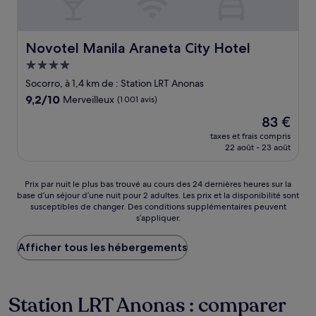
Novotel Manila Araneta City Hotel
Novotel Manila Araneta City Hotel
Hébergement
4.0 étoiles
Socorro, à 1,4 km de : Station LRT Anonas
9.2
9,2/10
Merveilleux
(1 001 avis)
sur
Le
83 €
10,
nouveau
Merveilleux,
taxes et frais compris
prix
22 août - 23 août
(1 001 avis)
est
de
83 €
Prix
Prix par nuit le plus bas trouvé au cours des 24 dernières heures sur la
base d’un séjour d’une nuit pour 2 adultes. Les prix et la disponibilité sont
par
susceptibles de changer. Des conditions supplémentaires peuvent
nuit
s’appliquer.
le
plus
Afficher tous les hébergements
bas
trouvé
au
cours
Station LRT Anonas : comparer
des
24 dernières