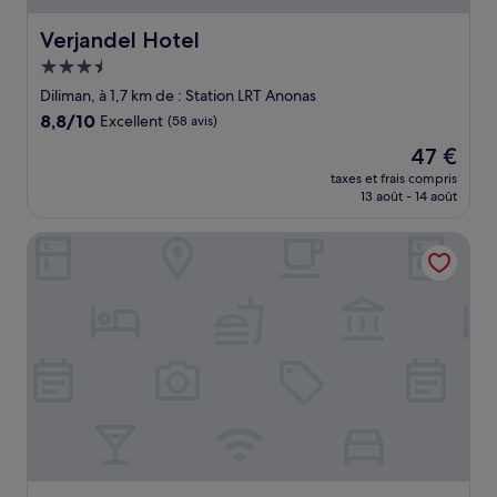
Verjandel Hotel
Verjandel Hotel
Hébergement
3.5 étoiles
Diliman, à 1,7 km de : Station LRT Anonas
8.8
8,8/10
Excellent
(58 avis)
sur
Le
47 €
10,
nouveau
Excellent,
taxes et frais compris
prix
13 août - 14 août
(58 avis)
est
de
Soleste Suites
47 €