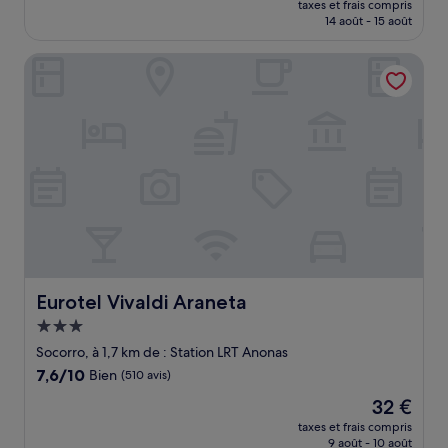
Bien,
taxes et frais compris
prix
14 août - 15 août
(160 avis)
est
de
Eurotel Vivaldi Araneta
31 €
Eurotel Vivaldi Araneta
Eurotel Vivaldi Araneta
Hébergement
3.0 étoiles
Socorro, à 1,7 km de : Station LRT Anonas
7.6
7,6/10
Bien
(510 avis)
sur
Le
32 €
10,
nouveau
Bien,
taxes et frais compris
prix
9 août - 10 août
(510 avis)