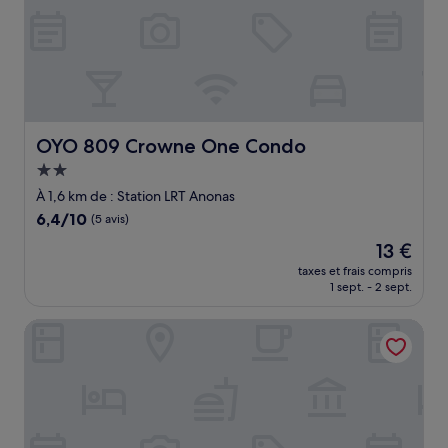
OYO 809 Crowne One Condo
OYO 809 Crowne One Condo
Hébergement
2.0 étoiles
À 1,6 km de : Station LRT Anonas
6.4
6,4/10
(5 avis)
sur
Le
13 €
10,
nouveau
(5 avis)
taxes et frais compris
prix
1 sept. - 2 sept.
est
de
Verjandel Residences
13 €