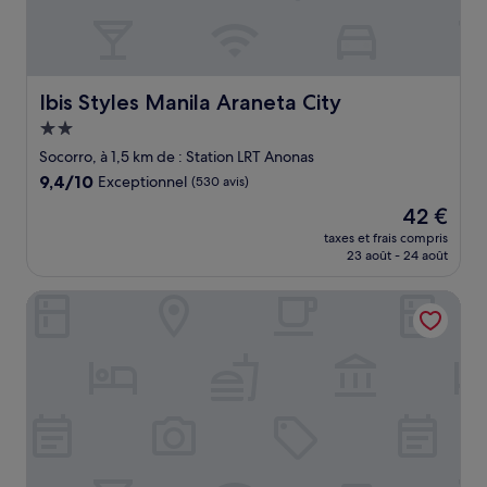
Ibis Styles Manila Araneta City
Ibis Styles Manila Araneta City
Hébergement
2.0 étoiles
Socorro, à 1,5 km de : Station LRT Anonas
9.4
9,4/10
Exceptionnel
(530 avis)
sur
Le
42 €
10,
nouveau
Exceptionnel,
taxes et frais compris
prix
23 août - 24 août
(530 avis)
est
de
Novotel Manila Araneta City Hotel
42 €