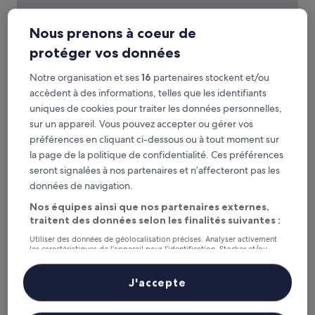
Nous prenons à coeur de
protéger vos données
Red Planet Cubao Aurora Boulevard
Red Planet Cubao Aurora Boulevard
Notre organisation et ses
16
partenaires stockent et/ou
Hébergement
accèdent à des informations, telles que les identifiants
3.0 étoiles
E. Rodriguez, à 1,1 km de : Station LRT Anonas
uniques de cookies pour traiter les données personnelles,
9.0
9,0/10
Merveilleux
(346 avis)
sur un appareil. Vous pouvez accepter ou gérer vos
sur
Le
25 €
10,
préférences en cliquant ci-dessous ou à tout moment sur
nouveau
Merveilleux,
taxes et frais compris
la page de la politique de confidentialité. Ces préférences
prix
16 août - 17 août
(346 avis)
seront signalées à nos partenaires et n’affecteront pas les
est
de
données de navigation.
Glory Hotel Cubao
25 €
Nos équipes ainsi que nos partenaires externes,
traitent des données selon les finalités suivantes :
Utiliser des données de géolocalisation précises. Analyser activement
les caractéristiques de l’appareil pour l’identification. Stocker et/ou
accéder à des informations sur un appareil. Publicités et contenu
personnalisés, mesure de performance des publicités et du contenu,
études d’audience et développement de services.
J'accepte
Liste de nos partenaires (fournisseurs)