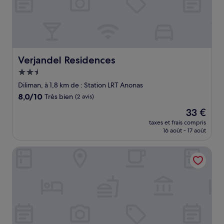
Verjandel Residences
Verjandel Residences
Hébergement
2.5 étoiles
Diliman, à 1,8 km de : Station LRT Anonas
8.0
8,0/10
Très bien
(2 avis)
sur
Le
33 €
10,
nouveau
Très
taxes et frais compris
prix
16 août - 17 août
bien,
est
(2 avis)
de
Ibis Styles Manila Araneta City
33 €