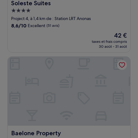
Soleste Suites
Soleste Suites
Hébergement
4.0 étoiles
Project 4, à 1,4 km de : Station LRT Anonas
8.6
8,6/10
Excellent
(51 avis)
sur
Le
42 €
10,
nouveau
Excellent,
taxes et frais compris
prix
30 août - 31 août
(51 avis)
est
de
Baelone Property
42 €
Baelone Property
Baelone Property