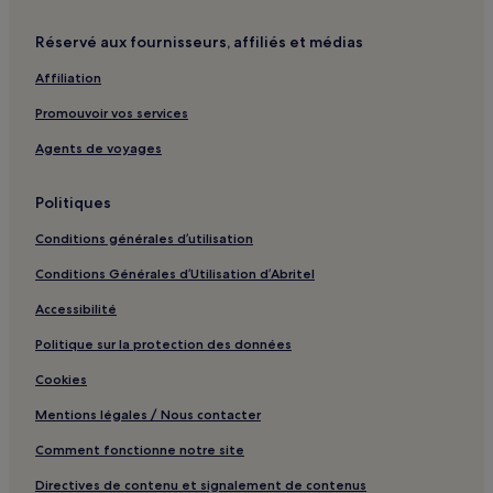
Araneta Coliseum : hôtels à proximité
Complexe sportif de Marikina : hôtels à proximité
Réservé aux fournisseurs, affiliés et médias
Sampaloc : hôtels Hôtels pas chers
Affiliation
Quiapo : hôtels Hôtels pas chers
Promouvoir vos services
Paco : hôtels Hôtels avec parking
Agents de voyages
Greenhills : hôtels à proximité
Cubao : hôtels Hôtels avec piscine
Politiques
Cubao : hôtels Hôtels avec parking
Conditions générales d’utilisation
Cubao : hôtels Hôtels pas chers
Conditions Générales d’Utilisation d’Abritel
Cubao : hôtels 2 étoiles
Accessibilité
Cubao : hôtels
Politique sur la protection des données
Station LRT Roosevelt : hôtels à proximité
Cookies
Station LRT Araneta Center-Cubao : hôtels à proximité
Mentions légales / Nous contacter
Siège de la banque asiatique de développement : hôtels à
proximité
Comment fonctionne notre site
St. Luke's Medical Center : hôtels à proximité
Directives de contenu et signalement de contenus