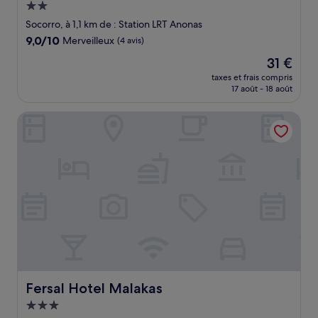
Hébergement
2.0 étoiles
Socorro, à 1,1 km de : Station LRT Anonas
9.0
9,0/10
Merveilleux
(4 avis)
sur
Le
31 €
10,
nouveau
Merveilleux,
taxes et frais compris
prix
17 août - 18 août
(4 avis)
est
de
Fersal Hotel Malakas
31 €
Fersal Hotel Malakas
Fersal Hotel Malakas
Hébergement