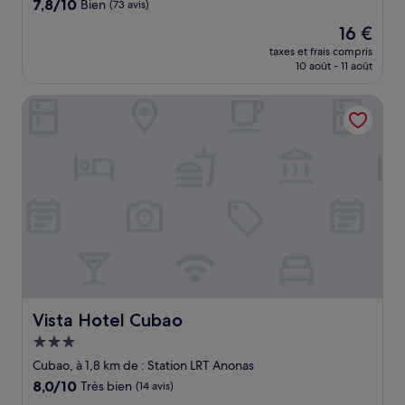
7.8
7,8/10
Bien
(73 avis)
sur
Le
16 €
10,
nouveau
Bien,
taxes et frais compris
prix
10 août - 11 août
(73 avis)
est
de
Vista Hotel Cubao
16 €
Vista Hotel Cubao
Vista Hotel Cubao
Hébergement
3.0 étoiles
Cubao, à 1,8 km de : Station LRT Anonas
8.0
8,0/10
Très bien
(14 avis)
sur