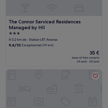
The Connor Serviced Residences Managed by HII
The Connor Serviced Residences
Managed by HII
Hébergement
3.0 étoiles
À 3,2 km de : Station LRT Anonas
9.4
9,4/10
Exceptionnel
(115 avis)
sur
Le
35 €
10,
nouveau
Exceptionnel,
taxes et frais compris
prix
24 août - 25 août
(115 avis)
est
de
Red Planet Cubao Aurora Boulevard
35 €