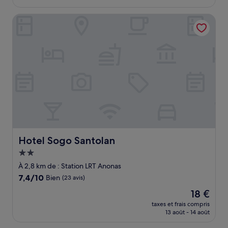
est
de
Hotel Sogo Santolan
32 €
Hotel Sogo Santolan
Hotel Sogo Santolan
Hébergement
2.0 étoiles
À 2,8 km de : Station LRT Anonas
7.4
7,4/10
Bien
(23 avis)
sur
Le
18 €
10,
nouveau
Bien,
taxes et frais compris
prix
13 août - 14 août
(23 avis)
est