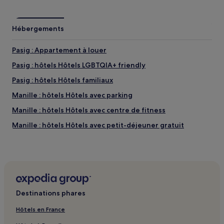
Hébergements
Pasig : Appartement à louer
Pasig : hôtels Hôtels LGBTQIA+ friendly
Pasig : hôtels Hôtels familiaux
Manille : hôtels Hôtels avec parking
Manille : hôtels Hôtels avec centre de fitness
Manille : hôtels Hôtels avec petit-déjeuner gratuit
Manille : Appart’hôtels
Manille : Complexes hôteliers
Manille : hôtels Hôtels pour faire du shopping
Manille : hôtels Hôtels LGBTQIA+ friendly
Destinations phares
Farmers Plaza : hôtels à proximité
Hôtels en France
New Frontier Theater : hôtels à proximité