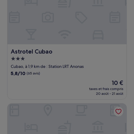
Astrotel Cubao
Astrotel Cubao
Hébergement
3.0 étoiles
Cubao, à 1,9 km de : Station LRT Anonas
5.8
5,8/10
(65 avis)
sur
Le
10 €
10,
nouveau
(65 avis)
taxes et frais compris
prix
20 août - 21 août
est
de
OYO 809 Crowne One Condo
10 €