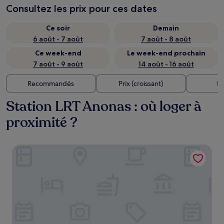
Consultez les prix pour ces dates
Ce soir
Demain
6 août - 7 août
7 août - 8 août
Ce week-end
Le week-end prochain
7 août - 9 août
14 août - 16 août
Recommandés
Prix (croissant)
Di
Station LRT Anonas : où loger à
proximité ?
The Connor Serviced Residences Managed by HII