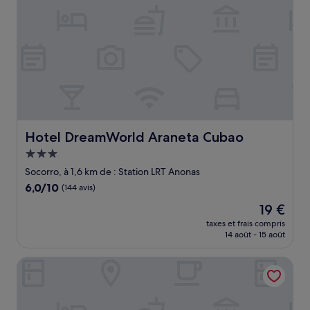
Hotel DreamWorld Araneta Cubao
Hotel DreamWorld Araneta Cubao
Hébergement
3.0 étoiles
Socorro, à 1,6 km de : Station LRT Anonas
6.0
6,0/10
(144 avis)
sur
Le
19 €
10,
nouveau
(144 avis)
taxes et frais compris
prix
14 août - 15 août
est
de
Astrotel Cubao
19 €