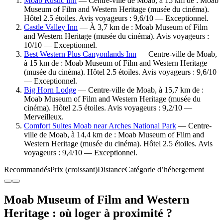
Moab Rustic Inn
— Centre-ville de Moab, à 15 km de : Moab
Museum of Film and Western Heritage (musée du cinéma).
Hôtel 2.5 étoiles. Avis voyageurs : 9,6/10 — Exceptionnel.
Castle Valley Inn
— À 3,7 km de : Moab Museum of Film
and Western Heritage (musée du cinéma). Avis voyageurs :
10/10 — Exceptionnel.
Best Western Plus Canyonlands Inn
— Centre-ville de Moab,
à 15 km de : Moab Museum of Film and Western Heritage
(musée du cinéma). Hôtel 2.5 étoiles. Avis voyageurs : 9,6/10
— Exceptionnel.
Big Horn Lodge
— Centre-ville de Moab, à 15,7 km de :
Moab Museum of Film and Western Heritage (musée du
cinéma). Hôtel 2.5 étoiles. Avis voyageurs : 9,2/10 —
Merveilleux.
Comfort Suites Moab near Arches National Park
— Centre-
ville de Moab, à 14,4 km de : Moab Museum of Film and
Western Heritage (musée du cinéma). Hôtel 2.5 étoiles. Avis
voyageurs : 9,4/10 — Exceptionnel.
Recommandés
Prix (croissant)
Distance
Catégorie d’hébergement
Moab Museum of Film and Western
Heritage : où loger à proximité ?