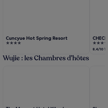
Cuncyue Hot Spring Resort
CHECK 
4
3.5
out
out
8,4
/
10
Trè
of
of
Wujie : les Chambres d’hôtes
5
5
The Moment Hotel Yilan by Lakeshore
Shangrila 