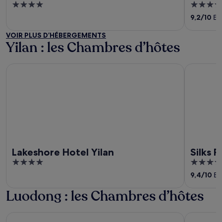
4
4.5
out
out
9,2
/
10
Ext
of
of
VOIR PLUS D’HÉBERGEMENTS
5
5
Yilan : les Chambres d’hôtes
Lakeshore Hotel Yilan
Silks Place
Lakeshore Hotel Yilan
Silks P
4
4.5
out
out
9,4
/
10
Exc
of
of
Luodong : les Chambres d’hôtes
5
5
Cuncyue Hot Spring Resort
CHECK inn