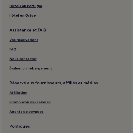
Hsin-Sheng-Li : hôtels 3 étoiles
Hôtels au Portugal
Hsin-Sheng-Li : hôtels
hôtel en Grèce
Aiding : hôtels
Assistance et FAQ
Tung-Ao : hôtels
Vos réservations
Village de Tongle : hôtels
Village de Dayi : hôtels
FAQ
Nan-Ao : hôtels
Nous contacter
Yilan : hôtels Hôtels avec parking
Évaluer un hébergement
Yilan : hôtels 3 étoiles
Réservé aux fournisseurs, affiliés et médias
Yilan : hôtels Hôtels d’affaires
Affiliation
Yilan : hôtels Hôtels familiaux
Promouvoir vos services
Yilan : hôtels
Luodong : hôtels Hôtels avec parking
Agents de voyages
Luodong : hôtels Hôtels avec petit-déjeuner gratuit
Politiques
Luodong : Maison d’hôtes