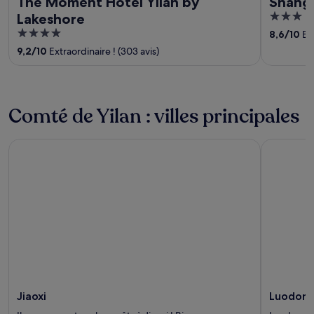
The Moment Hotel Yilan by
Shangr
3
Lakeshore
out
4
8,6
/
10
Exc
of
out
9,2
/
10
Extraordinaire ! (303 avis)
5
of
5
Comté de Yilan : villes principales
Jiaoxi
Luodong
Jiaoxi
Luodon