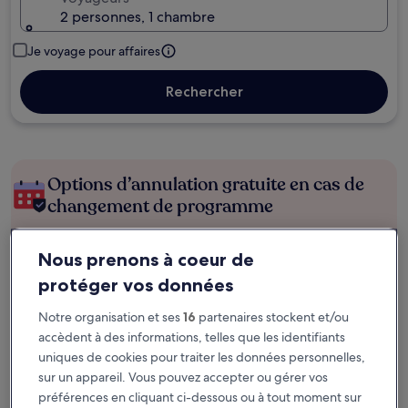
2 personnes, 1 chambre
Je voyage pour affaires
Rechercher
Options d’annulation gratuite en cas de
changement de programme
Gagnez des récompenses pour chaque
Nous prenons à coeur de
nuit séjournée
protéger vos données
Notre organisation et ses
16
partenaires stockent et/ou
Économisez plus grâce aux Prix membres
accèdent à des informations, telles que les identifiants
uniques de cookies pour traiter les données personnelles,
sur un appareil. Vous pouvez accepter ou gérer vos
Consultez les prix pour ces dates
préférences en cliquant ci-dessous ou à tout moment sur