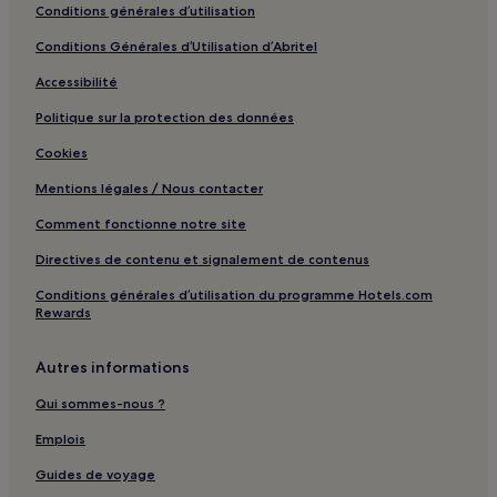
Conditions générales d’utilisation
Luodong : Chambres d’hôtes
Conditions Générales d’Utilisation d’Abritel
Luodong : hôtels 2 étoiles
Accessibilité
Luodong : hôtels 3 étoiles
Politique sur la protection des données
Luodong : hôtels
Jiaoxi : hôtels Hôtels avec piscine
Cookies
Jiaoxi : hôtels Hôtels avec parking
Mentions légales / Nous contacter
Jiaoxi : hôtels Hôtels avec centre de fitness
Comment fonctionne notre site
Jiaoxi : hôtels Hôtels avec petit-déjeuner gratuit
Directives de contenu et signalement de contenus
Jiaoxi : Maison d’hôtes
Conditions générales d’utilisation du programme Hotels.com
Rewards
Jiaoxi : Chambres d’hôtes
Jiaoxi : hôtels 2 étoiles
Autres informations
Jiaoxi : hôtels 3 étoiles
Qui sommes-nous ?
Jiaoxi : hôtels 4 étoiles
Emplois
Jiaoxi : hôtels Hôtels LGBTQIA+ friendly
Guides de voyage
Jiaoxi : hôtels Hôtels avec sources chaudes