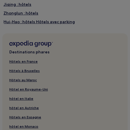
Jiqing : hôtels
Vue panoramique du lac Meihua
Zhonglun : hôtels
Hui-Hao : hôtels Hôtels avec parking
Hui-Hao : hôtels
Pa-Pao : hôtels
Qunying : Maison d’hôtes
Destinations phares
Qunying : hôtels 3 étoiles
Hôtels en France
Qunying : hôtels
Hôtels à Bruxelles
Ch'ih-Tuan : hôtels
Hôtels au Maroc
Xiéhé : hôtels Hôtels avec parking
Hôtel en Royaume-Uni
Xiéhé : Maison d’hôtes
hôtel en Italie
Xiéhé : Chambres d’hôtes
hôtel en Autriche
Xiéhé : hôtels 3 étoiles
Xiéhé : hôtels Hôtels d’affaires
Hôtels en Espagne
Xiéhé : hôtels
hôtel en Monaco