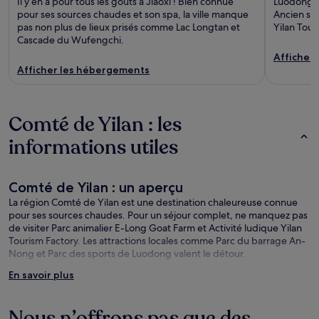
Il y en a pour tous les goûts à Jiaoxi ! Bien connue
Luodong r
pour ses sources chaudes et son spa, la ville manque
Ancien sit
pas non plus de lieux prisés comme Lac Longtan et
Yilan Tour
Cascade du Wufengchi.
Afficher
Afficher les hébergements
Comté de Yilan : les
informations utiles
Comté de Yilan : un aperçu
La région Comté de Yilan est une destination chaleureuse connue
pour ses sources chaudes. Pour un séjour complet, ne manquez pas
de visiter Parc animalier E-Long Goat Farm et Activité ludique Yilan
Tourism Factory. Les attractions locales comme Parc du barrage An-
Nong et Parc des sports de Luodong valent le détour.
En savoir plus
Comté de Yilan : les choses à voir dans les environs de la
région
Nous n’offrons pas que des
Parc du barrage An-Nong (à 2 km du centre-ville)