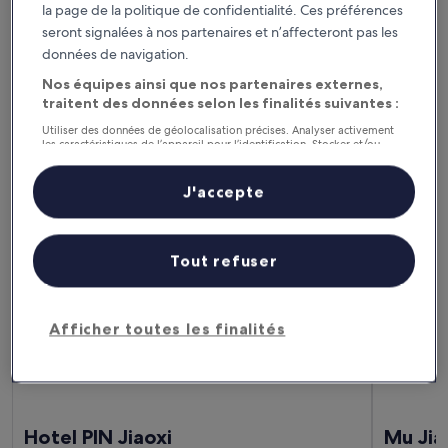
la page de la politique de confidentialité. Ces préférences
Le week-end prochain
Dans deux semaines
seront signalées à nos partenaires et n’affecteront pas les
14 août - 16 août
21 août - 23 août
données de navigation.
Dans un mois
Dans deux mois
Nos équipes ainsi que nos partenaires externes,
4 sept. - 6 sept.
2 oct. - 4 oct.
traitent des données selon les finalités suivantes :
Utiliser des données de géolocalisation précises. Analyser activement
Comté de Yilan : où
les caractéristiques de l’appareil pour l’identification. Stocker et/ou
accéder à des informations sur un appareil. Publicités et contenu
personnalisés, mesure de performance des publicités et du contenu,
séjourner ?
études d’audience et développement de services.
J'accepte
Liste de nos partenaires (fournisseurs)
Jiaoxi : les Chambres d’hôtes
Tout refuser
Hotel PIN Jiaoxi
Mu Jiao Xi
Afficher toutes les finalités
Hotel PIN Jiaoxi
Mu Jia