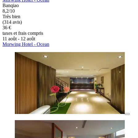
Banqiao
8,2/10
Très bien
(314 avis)
36 €
taxes et frais compris
11 août - 12 août
Morwing Hotel - Ocean